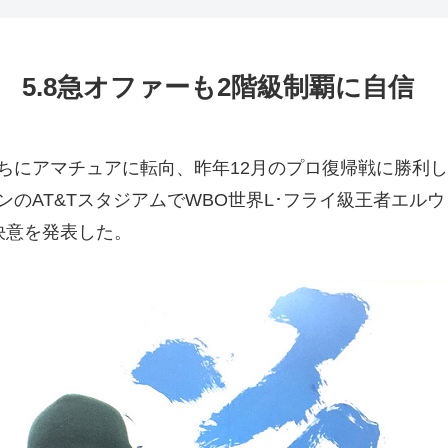
 5.8急オファーも2階級制覇に自信
にアマチュアに転向、昨年12月のプロ復帰戦に勝利した
ンのAT&TスタジアムでWBO世界L･フライ級王者エル
決意を発表した。