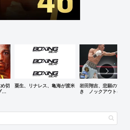
攻め切
粟生、リナレス、亀海が渡米
岩田翔吉、悲願の世界
ブル
き ノックアウトに8回
判定勝ち