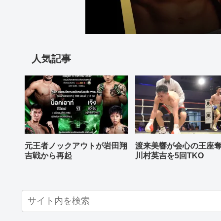
人気記事
元王者ノックアウトが岩田翔
渡来美響が会心の王座
吉戦から再起
川村英吉を5回TKO