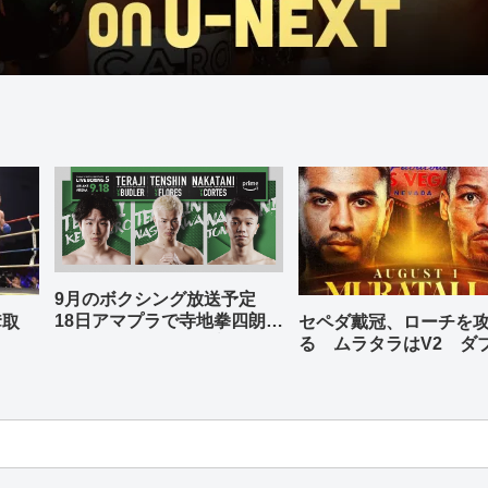
9月のボクシング放送予定
18日アマプラで寺地拳四朗、
奪取
セペダ戴冠、ローチを
中谷潤人、那須川天心が登場
る ムラタラはV2 ダ
世界ライト級戦