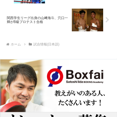
関西学生リーグ出身の山﨑海斗、穴口一
輝がB級プロテスト合格
ホーム
試合情報(日本語)