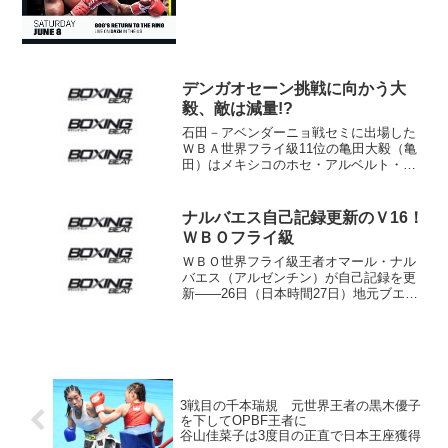
デンガオセーン挑戦に向かう大
毅、敵は減量!?
石田－アベンダーニョ戦セミに出場した
ＷＢＡ世界フライ級11位の亀田大毅（亀
田）はメキシコのホセ・アルベルト・ク
アドロスを無難に４回ＫＯ。10月６日の
同級王者デンガオセーン挑戦に駒を進め
た。 試合はプレスをかける大毅が４回
ナルバエス自己記録更新のＶ16！
に相手をつかまえ、連...
ＷＢＯフライ級
ＷＢＯ世界フライ級王者オマール・ナル
バエス（アルゼンチン）が自己記録を更
新――26日（日本時間27日）地元ブエノ
スアイレスで行った防衛戦で、オマー
ル・ソト（メキシコ）を終盤11ラウンド
に捕らえ、２度のダウンを奪ってＫＯに
撃退した。これで、フ...
3戦目の千本瑞規 元世界王者の黒木優子
を下してOPBF王者に
谷山佳菜子は3度目の正直で日本王座獲得