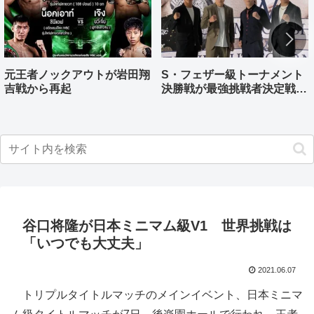
元王者ノックアウトが岩田翔
S・フェザー級トーナメント
吉戦から再起
決勝戦が最強挑戦者決定戦兼
ねる バンタム級はWBO-
AP王者伊藤千飛参戦
谷口将隆が日本ミニマム級V1 世界挑戦は
「いつでも大丈夫」
2021.06.07
トリプルタイトルマッチのメインイベント、日本ミニマ