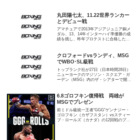
丸田陽七太、11.22世界ランカー
とデビュー戦
アマチュアで2013年アジアジュニア銅メ
ダル、13、14年インターハイ準優勝の成
績を残し、昨年プロテストに合格した丸
田陽七太（18＝森岡・関大北陽高3年）の
デビュー戦の相手が決まり2日、森岡和
則・森岡ジム会長が発表した。11月22
クロフォードvsランディ、MSG
日、大阪市...
でWBO･SL級戦
トップランク社が27日（日本時間28日）
ニューヨークのマジソン・スクエア・ガ
ーデン（MSG）内のザ・シアターで開催
するイベントの計量が26日行われ、メイ
ンのWBO世界S･ライト級タイトルマッチ
は、王者テレンス・クロフォード（米）
6.8ゴロフキン復帰戦 両雄が
が139.2...
MSGでプレゼン
前ミドル級統一王者“GGG”ゲンナジー・
ゴロフキン（カザフスタン）vsスティー
ブ・ロールズ（カナダ）の12回戦のプレ
ゼンツアーが22日、会場となるニューヨ
ークのマジソン・スクエア・ガーデンで
開催された。試合は6月8日行われる。
カネロ・アル...