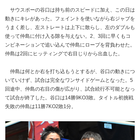
サウスポーの谷口は持ち前のスピードに加え、この日は
動きにキレがあった。フェイントを使いながら右ジャブを
うまく差し、左ストレートは上下に散らし、左のダブルも
使って仲島に付け入る隙を与えない。2、3回に早くもコ
ンビネーションで追い込んで仲島にロープを背負わせた。
仲島は2回にヒッティングで右目じりから出血した。
仲島は何とか右を打ち込もうとするが、谷口の動きにつ
いていけず、試合は完全なワンサイドゲームとなった。5
回途中、仲島の右目の傷が広がり、試合続行不可能となっ
て試合が終了した。谷口は14勝9KO3敗。タイトル初挑戦
失敗の仲島は11勝7KO2敗1分。