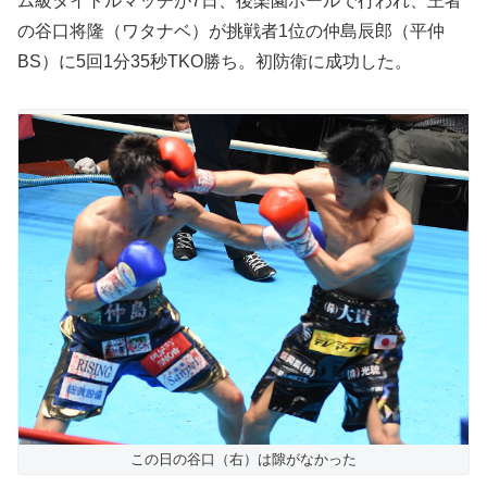
ム級タイトルマッチが7日、後楽園ホールで行われ、王者
の谷口将隆（ワタナベ）が挑戦者1位の仲島辰郎（平仲
BS）に5回1分35秒TKO勝ち。初防衛に成功した。
この日の谷口（右）は隙がなかった