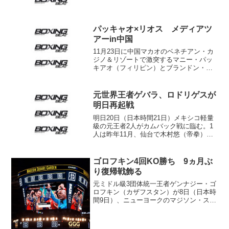
回３－０判定勝ちした。 これが大場浩
平戦（判定負け）以来の再起戦となる臼
井（29歳）は左ボディーと右カウンター
を軸に試合をリード。...
パッキャオ×リオス メディアツ
アーin中国
11月23日に中国マカオのベネチアン・カ
ジノ＆リゾートで激突するマニー・パッ
キアオ（フィリピン）とブランドン・リ
オス（米）が29日、北京郊外の万里の長
城で試合をアピールした。 連敗からど
う復活するか注目される６階級制覇王者
元世界王者ゲバラ、ロドリゲスが
パッキヤオと、マ...
明日再起戦
明日20日（日本時間21日）メキシコ軽量
級の元王者2人がカムバック戦に臨む。1
人は昨年11月、仙台で木村悠（帝拳）に
判定負けでWBC世界L･フライ級王座を追
われたペドロ・ゲバラ（現WBC2位）。
地元マサトランでジェサー・オリバ（フ
ゴロフキン4回KO勝ち 9ヵ月ぶ
ィリピン）...
り復帰戦飾る
元ミドル級3団体統一王者ゲンナジー・ゴ
ロフキン（カザフスタン）が8日（日本時
間9日）、ニューヨークのマジソン・スク
エア・ガーデンでIBFミドル級8位スティ
ーブ・ロール（カナダ）と164ポンド契約
12回戦を行い、4回2分9秒KO勝ちを収め