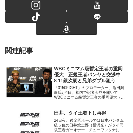
関連記事
WBCミニマム級暫定王者の重岡
優大 正規王者パンヤと交渉中
8.11銀次朗と兄弟ダブル狙う
「3150FIGHT」のプロモーター、亀田興
毅氏が4日、都内で記者会見を開いて
WBCミニマム級暫定王者の重岡優大（ワ
タナベ）について、正規王者パンヤ・プ
ラダブスリ（タイ）と対戦交渉中である
と明かした。会見に出席した中川（左）
臼井、タイ王者下し再起
と亀田氏 重岡は...
24日夜、後楽園ホールでは日本バンタム
級５位の臼井欽士郎（横浜光）がタイ同
級王者ガーオナー・チューワッタナに８