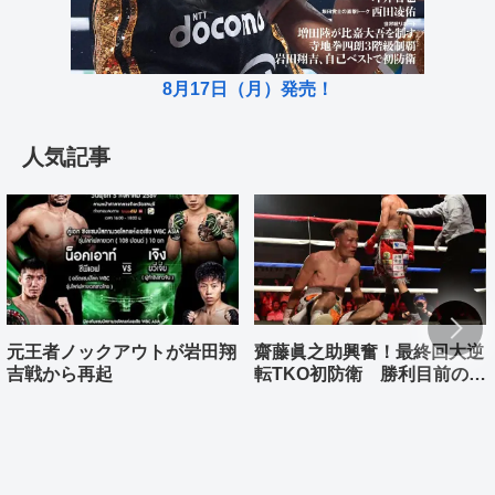
8月17日（月）発売！
人気記事
元王者ノックアウトが岩田翔
齋藤眞之助興奮！最終回大逆
吉戦から再起
転TKO初防衛 勝利目前の村
上雄大まさか