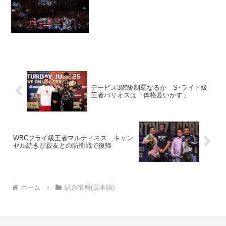
た。...
デービス3階級制覇なるか S･ライト級
王者バリオスは「体格差いかす」
WBCフライ級王者マルティネス キャン
セル続きが親友との防衛戦で復帰
ホーム
試合情報(日本語)