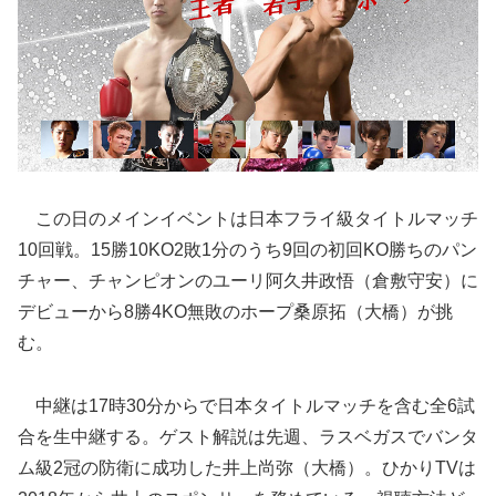
この日のメインイベントは日本フライ級タイトルマッチ
10回戦。15勝10KO2敗1分のうち9回の初回KO勝ちのパン
チャー、チャンピオンのユーリ阿久井政悟（倉敷守安）に
デビューから8勝4KO無敗のホープ桑原拓（大橋）が挑
む。
中継は17時30分からで日本タイトルマッチを含む全6試
合を生中継する。ゲスト解説は先週、ラスベガスでバンタ
ム級2冠の防衛に成功した井上尚弥（大橋）。ひかりTVは