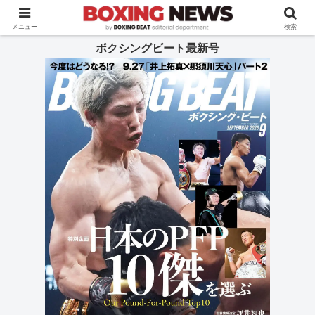
BOXING BEAT [ボクシング・ビート] 公式サイト
メニュー
検索
ボクシングビート最新号