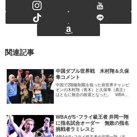
関連記事
中国ダブル世界戦 木村翔＆久保
隼コメント
中国で2階級制覇を狙った前世界チャンピ
オンの木村翔（青木）と久保隼（真正）
はともに無念の敗退となった。 WBA･
L･フライ級正規王者カルロス・カニサレ
ス（ベネズエラ）の技巧に屈した木村は
「思った以上にさばかれた。どんどん削
らなくちゃいけない...
WBAがS･フライ級王者 井岡一翔
に指名試合オーダー 無敗の指名
挑戦者ラミレスと
WBAがS･フライ級王者の井岡一翔（志