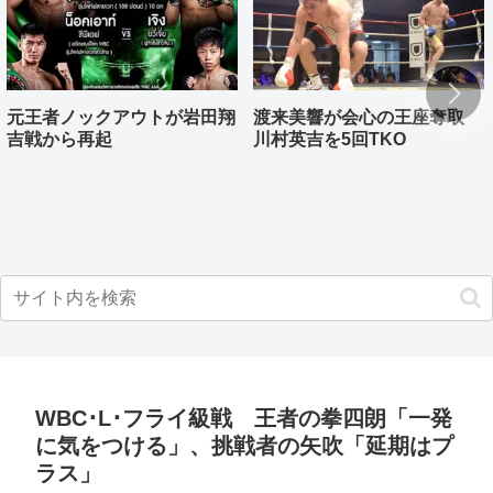
元王者ノックアウトが岩田翔
渡来美響が会心の王座奪取
吉戦から再起
川村英吉を5回TKO
WBC･L･フライ級戦 王者の拳四朗「一発
に気をつける」、挑戦者の矢吹「延期はプ
ラス」