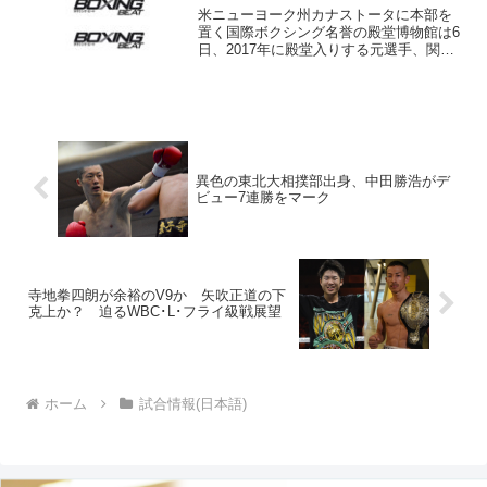
米ニューヨーク州カナストータに本部を
置く国際ボクシング名誉の殿堂博物館は6
日、2017年に殿堂入りする元選手、関係
者のリストを発表した。元世界王者から
は、イベンダー・ホリフィールド（54＝
米）、マルコ・アントニオ・バレラ（42
＝メキシコ）、...
異色の東北大相撲部出身、中田勝浩がデ
ビュー7連勝をマーク
寺地拳四朗が余裕のV9か 矢吹正道の下
克上か？ 迫るWBC･L･フライ級戦展望
ホーム
試合情報(日本語)