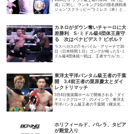
成）に対し、ランキング1位の指名挑戦者
ジョン“スクラッピー”ラミレス（米）と指
名試合の交渉を行うようオーダーした。
交渉期限は1月12日から2月12日までの1
カ月。大みそかの防衛戦に快勝した井
カネロがダウン奪いチャーロに大
岡 34歳の...
差勝利 S･ミドル級4団体王座守
る 次はベナビデス？ ビボル？
ラスベガスのT-モバイル・アリーナで30
日（日本時間１日）ゴングが鳴ったS･ミ
ドル級4団体統一戦は、王者サウル“カネ
ロ”アルバレス（メキシコ＝写真）が挑戦
者でS･ウェルター級4団体王者（リング
に上がった時点でWBO王座はく奪）ジャ
東洋太平洋バンタム級王者の千葉
ーメル・チ...
開 3.4前王者の栗原慶太とダイ
レクトリマッチ
3月4日後楽園ホールで開催される「ダイ
ナミックグローブ」のメインで、東洋太
平洋バンタム級王者の千葉開（横浜光）
が前王者の栗原慶太（一力）と初防衛戦
を行う。 両者は昨年9月に対戦し、中盤
までは互角の戦いを演じた。後半に入っ
て千葉が接近戦で栗原...
ホリフィールド、バレラ、タピア
が殿堂入り