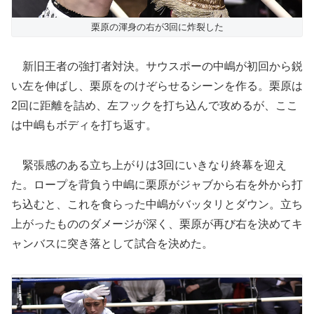
栗原の渾身の右が3回に炸裂した
新旧王者の強打者対決。サウスポーの中嶋が初回から鋭
い左を伸ばし、栗原をのけぞらせるシーンを作る。栗原は
2回に距離を詰め、左フックを打ち込んで攻めるが、ここ
は中嶋もボディを打ち返す。
緊張感のある立ち上がりは3回にいきなり終幕を迎え
た。ロープを背負う中嶋に栗原がジャブから右を外から打
ち込むと、これを食らった中嶋がバッタリとダウン。立ち
上がったもののダメージが深く、栗原が再び右を決めてキ
ャンバスに突き落として試合を決めた。