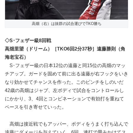
高畑（右）は抜群の試合運びでTKO勝ち
◇S･フェザー級8回戦
高畑里望（ドリーム）［TKO6回2分37秒］遠藤勝則（角
海老宝石）
S･フェザー級の日本12位の遠藤と同15位の高畑のマッ
チアップ。ガードを固めて前に出る遠藤が右フックをいき
なり効かせてチャンスを作った。このピンチをしのいだ
42歳の高畑はジャブ、左ボディで試合をコントロールし
にかかり、3、4回とコンビネーションで有効打を重ねて
ペースを引き寄せていった。
高畑は接近戦でもアッパー、ボディをうまく打ち込んで
遠藤にダメージを与えていく。6回、連打で畳みかけてス