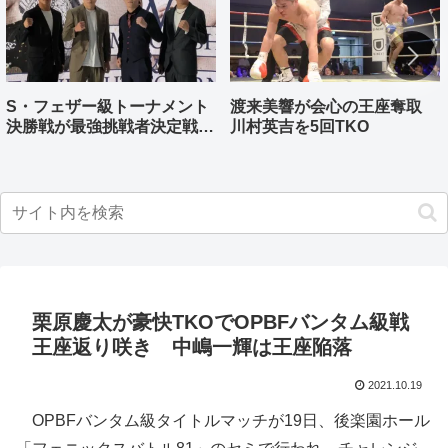
S・フェザー級トーナメント
渡来美響が会心の王座奪取
決勝戦が最強挑戦者決定戦兼
川村英吉を5回TKO
ねる バンタム級はWBO-
AP王者伊藤千飛参戦
栗原慶太が豪快TKOでOPBFバンタム級戦
王座返り咲き 中嶋一輝は王座陥落
2021.10.19
OPBFバンタム級タイトルマッチが19日、後楽園ホール