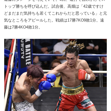
トップ勝ちを呼び込んだ。試合後、高畑は「42歳ですけ
どまだまだ気持ちも若くてこれからだと思っている」と元
気なところをアピールした。戦績は17勝7KO9敗1分。遠
藤は7勝4KO4敗1分。