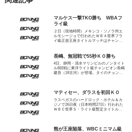
マルケス一撃TKO勝ち WBAフ
ライ級
２日（現地時間）メキシコ・ソノラ州エ
ルモシージョで行われたＷＢＡ世界フラ
イ級正規王座タイトルマッチはチャンピ
オン、エルナン“タイソン”マルケス（メキ
シコ）が挑戦者エドリン・ダプドン（フ
ィリピン）を３回ＴＫＯで下し、４月パ
長嶋、無冠戦で55秒ＫＯ勝ち
ナマでルイス・コンセ...
4日、静岡・清水マリンビルのノンタイト
ル8回戦に東洋ライト級チャンピオン長嶋
建吾（18古河）が登場。タイのチョンラ
シット・ムアンスリンを55秒でKOした。
まさにワンパンチ。プレスをかけてムア
ンスリンをロープに追い込んだ長嶋が左
を繰り出すとこ...
マティセー、ダラスを初回ＫＯ
ラスベガスのハードロック・ホテル＆カ
ジノで26日夜（日本時間27日）行われた
ＷＢＣ世界Ｓ・ライト級暫定タイトルマ
ッチは、王者ルーカス・マティセー
（亜）が挑戦者マイク・ダラス（米）に
初回２分26秒ＫＯ勝ちで、昨年９月決定
戦で獲得した王座の初防...
熊が王座陥落、WBCミニマム級