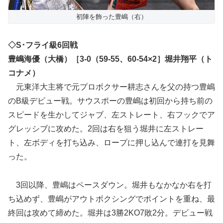
初陣を飾った豊嶋（右）
◇S･フライ級6回戦
豊嶋海優（大橋）［3-0（59-55、60-54×2］堀井翔平（ト
コナメ）
元東洋大主将で元プロボクサー耕志さんを父の持つ豊嶋
のB級デビュー戦。サウスポーの豊嶋は初回から持ち前の
スピードを生かしてジャブ、左ストレート、右フックでア
グレッシブに攻めた。2回は右を狙う堀井に左ストレー
ト、左ボディを打ち込み、ロープに押し込んで連打を見舞
った。
3回以降、豊嶋はペースダウン。堀井もなかなか右を打
ち込めず、豊嶋がアウトボクシングでポイントを重ね、最
終回は攻めて締めた。堀井は3勝2KO7敗2分。デビュー戦