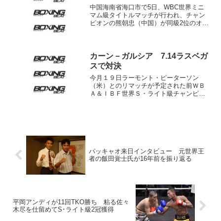
中国海南省海口市で5日、WBC世界ミニ
マム級タイトルマッチが行われ、チャン
ピオンの熊朝忠（中国）が同級2位のオス
ワルド・ノボア（メキシコ）に5回2分36
秒TKOで敗れ、王座から陥落した。熊は3
度目の防衛に失敗。 リングサイドでは
WBCとの...
カーン－ガルシア 7.14ラスベガ
スで対決
今月１９日ラーモント・ピーターソン
（米）とのリマッチが予定された前ＷＢ
Ａ＆ＩＢＦ世界Ｓ・ライト級チャンピオ
ン、アミール・カーン（英）だったが、
ピーターソンがドーピング検査で薬物反
応が検出されたため、試合はキャンセ
ル。新たな対戦相手を探してい...
パッキャオ来日インタビュー 元世界王
者の飯田覚士氏が16年前を振り返る
平岡アンディが11回TKO勝ち 粘る佐々
木尽を仕留めてS･ライト級2冠獲得