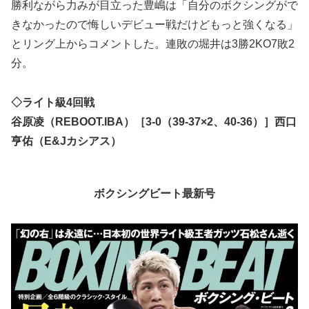
勝利ながら力みが目立った豊嶋は「自分のボクシングがで
きなかったので悔しいデビュー戦だけどもっと強くなる」
とリング上からコメントした。連敗の堀井は3勝2KO7敗2
分。
◇ライト級4回戦
谷原凌（REBOOT.IBA）［3-0（39-37×2、40-36）］西口
亨佑（E&Jカシアス）
ボクシングビート最新号