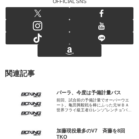
OFFICIAL SNS
関連記事
パーラ、今度は予備計量バス
前回、試合前の予備計量でオーバーウエ
ート。亀田興毅戦を棒にふった元ＷＢＡ
世界フライ級王者ロレンソ“レンチョ”パー
ラ（ベネズエラ）が今回、その壁を突破
した。ＷＢＡ世界バンタム級スーパー王
者アンセルモ・モレノ（パナマ）に挑む
パーラは１８日午前に...
加藤現役最多のV7 斉藤を8回
TKO