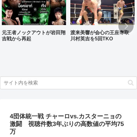
元王者ノックアウトが岩田翔
渡来美響が会心の王座奪取
吉戦から再起
川村英吉を5回TKO
4団体統一戦 チャーロvs.カスターニョの
激闘 視聴件数3年ぶりの高数値の平均75
万