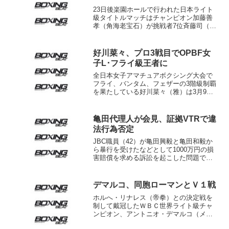
23日後楽園ホールで行われた日本ライト
級タイトルマッチはチャンピオン加藤善
孝（角海老宝石）が挑戦者7位斉藤司（三
谷大和スポーツ）に8回TKO勝ち。現役最
多7度目の防衛に成功した。 挑戦者の
斉藤は出だしからチャンピオンにインフ
好川菜々、プロ3戦目でOPBF女
ァイトを挑んだ...
子L･フライ級王者に
全日本女子アマチュアボクシング大会で
フライ、バンタム、フェザーの3階級制覇
を果たしている好川菜々（雅）は3月9
日、大阪府堺市の堺市民会館で行われた
OPBF女子東洋太平洋L･フライ級王座決
定戦で、同級3位クリカノック・アイラン
亀田代理人が会見、証拠VTRで違
ドムエタイ（タイ...
法行為否定
JBC職員（42）が亀田興毅と亀田和毅か
ら暴行を受けたなどとして1000万円の損
害賠償を求める訴訟を起こした問題で、
亀田ジム代理人の北村晴男弁護士が26
日、記者会見を開き、問題があったとさ
れる昨年9月3日の現場映像を使ってそれ
デマルコ、同胞ローマンとＶ１戦
らの行為を否定...
ホルへ・リナレス（帝拳）との決定戦を
制して戴冠したＷＢＣ世界ライト級チャ
ンピオン、アントニオ・デマルコ（メキ
シコ）の初防衛戦がようやく決まった。