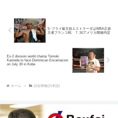
３月１７日、デマルコは故郷メキシコの
ロスモチスで、ミゲール“ミッキー”ローマ
ン（メキシコ、ＷＢＣ...
S･フライ級主役エストラーダはWBA正規
王者フランコ戦 ７.16アメリカ開催内定
Ex-2 division world champ Tomoki
Kameda to face Dominican Encarnacion
on July 30 in Kobe
ホーム
試合情報(日本語)