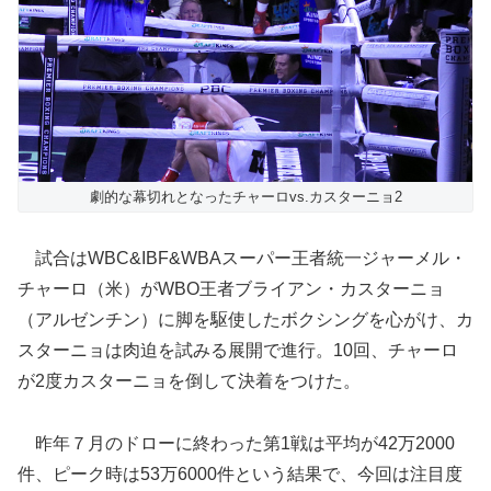
劇的な幕切れとなったチャーロvs.カスターニョ2
試合はWBC&IBF&WBAスーパー王者統一ジャーメル・
チャーロ（米）がWBO王者ブライアン・カスターニョ
（アルゼンチン）に脚を駆使したボクシングを心がけ、カ
スターニョは肉迫を試みる展開で進行。10回、チャーロ
が2度カスターニョを倒して決着をつけた。
昨年７月のドローに終わった第1戦は平均が42万2000
件、ピーク時は53万6000件という結果で、今回は注目度