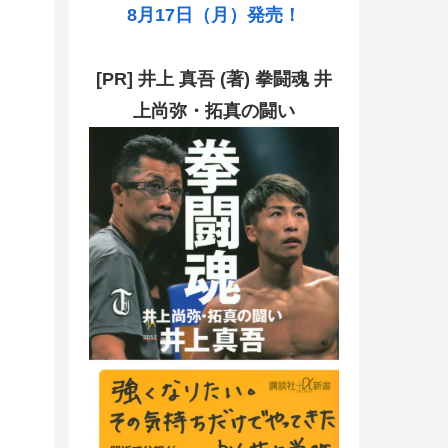
8月17日（月）発売！
[PR] 井上 真吾 (著) 拳闘魂 井
上尚弥・拓真の闘い