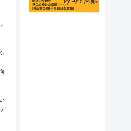
シ
シ
向
い
デ