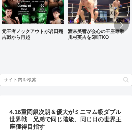
元王者ノックアウトが岩田翔
渡来美響が会心の王座奪取
吉戦から再起
川村英吉を5回TKO
4.16重岡銀次朗＆優大がミニマム級ダブル
世界戦 兄弟で同じ階級、同じ日の世界王
座獲得目指す