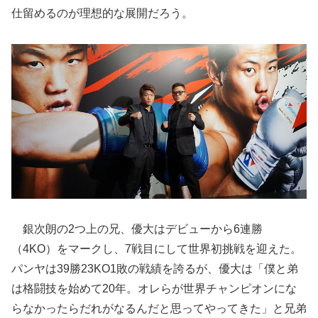
仕留めるのが理想的な展開だろう。
銀次朗の2つ上の兄、優大はデビューから6連勝
（4KO）をマークし、7戦目にして世界初挑戦を迎えた。
パンヤは39勝23KO1敗の戦績を誇るが、優大は「僕と弟
は格闘技を始めて20年。オレらが世界チャンピオンにな
らなかったらだれがなるんだと思ってやってきた」と兄弟