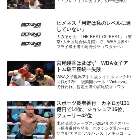
ト・プレフ（ブルガリア）の一戦が6月20
日、ロンドンのサッカー場、トッテナ
ム・ホットスパー・スタジアムで挙行さ
れる運びとなった。 土曜日29日、米テ
キサス州ダラスでイベ...
ヒメネス「河野は私のレベルに達
していない」
大みそかの「THE BEST OF BEST」（東
京･大田区総合体育館）で、WBA世界S･
フライ級王者の河野公平（ワタナベ）に
挑戦するノルベルト・ヒメネス（ドミニ
カ共和国）が26日、東京･五反田のワタナ
ベジムで練習を公開した。 ヒメネス
宮尾綾香は及ばず WBA女子ア
は...
トム級王座統一失敗
WBA女子世界アトム級タイトルマッチ10
回戦が12日、後楽園ホール「Victoriva」
で行われ、暫定王者の宮尾綾香（ワタナ
ベ）は正規王者モンセラット・アラルコ
ン（メキシコ）に2-1判定負け。王座統一
はならなかった。スコアは98-92、96...
スポーツ長者番付 カネロが131
億円で14位、ジョシュア16位、
フューリー42位
米経済誌フォーブスが2024年のアスリー
ト長者番付を発表。ボクシング界からは
サウル“カネロ”アルバレス（メキシコ＝写
真）が14位、アンソニー・ジョシュア