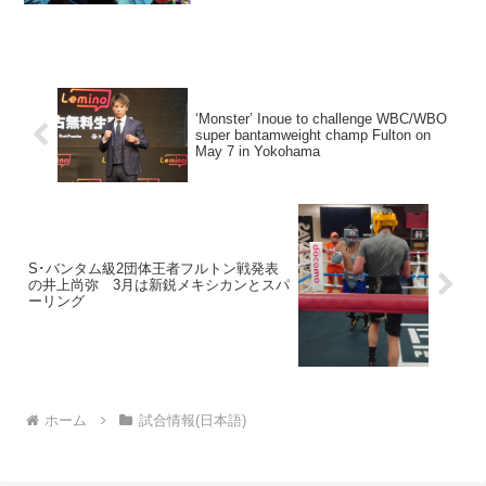
（英）が16位、タイソン・フューリー
（英）が42位に入った。ランキングは50
位まで。 S...
‘Monster’ Inoue to challenge WBC/WBO
super bantamweight champ Fulton on
May 7 in Yokohama
S･バンタム級2団体王者フルトン戦発表
の井上尚弥 3月は新鋭メキシカンとスパ
ーリング
ホーム
試合情報(日本語)