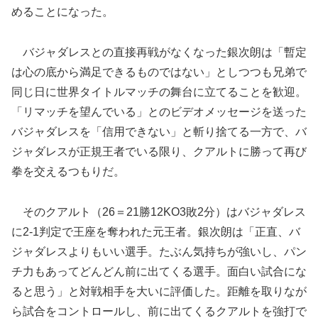
めることになった。
バジャダレスとの直接再戦がなくなった銀次朗は「暫定
は心の底から満足できるものではない」としつつも兄弟で
同じ日に世界タイトルマッチの舞台に立てることを歓迎。
「リマッチを望んでいる」とのビデオメッセージを送った
バジャダレスを「信用できない」と斬り捨てる一方で、バ
ジャダレスが正規王者でいる限り、クアルトに勝って再び
拳を交えるつもりだ。
そのクアルト（26＝21勝12KO3敗2分）はバジャダレス
に2-1判定で王座を奪われた元王者。銀次朗は「正直、バ
ジャダレスよりもいい選手。たぶん気持ちが強いし、パン
チ力もあってどんどん前に出てくる選手。面白い試合にな
ると思う」と対戦相手を大いに評価した。距離を取りなが
ら試合をコントロールし、前に出てくるクアルトを強打で