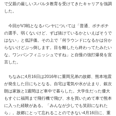
で父親の厳しいスパルタ教育を受けてきたキャリアを強調
した。
今回がV3戦となるパンヤについては「普通、ボチボチ
の選手。弱くないけど、ずば抜けているかといえばそうで
はない」と低評価。その上で「何ラウンドになるかは分か
らないけどぶっ倒します。目を離したら終わってたみたい
な。ワンパンフィニッシュですね」と自慢の強打爆発を宣
言した。
ちなみに4月16日は2016年に重岡兄弟の故郷、熊本地震
が発生した日にちとなる。自宅は電気や水が止まり、銀次
朗は家族と1週間ほど車中で暮らした。大学生だった優大
もすぐに福岡まで飛行機で飛び、水を買いためて車で熊本
に入った経験がある。「みんなが少しでも笑顔になれた
ら」。故郷にとって忘れることのできない4月16日に、重