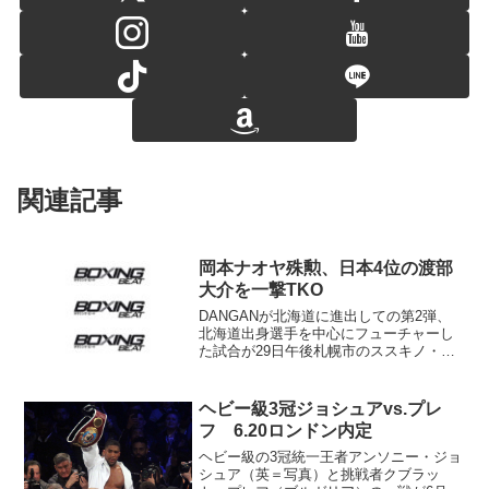
関連記事
岡本ナオヤ殊勲、日本4位の渡部
大介を一撃TKO
DANGANが北海道に進出しての第2弾、
北海道出身選手を中心にフューチャーし
た試合が29日午後札幌市のススキノ・マ
ルスジムで行われた。メインの8回戦で
は、地元札幌工業高校出身の日本S･バン
タム級4位、渡部大介（ワタナベ）が登
ヘビー級3冠ジョシュアvs.プレ
場。同級ノーラン...
フ 6.20ロンドン内定
ヘビー級の3冠統一王者アンソニー・ジョ
シュア（英＝写真）と挑戦者クブラッ