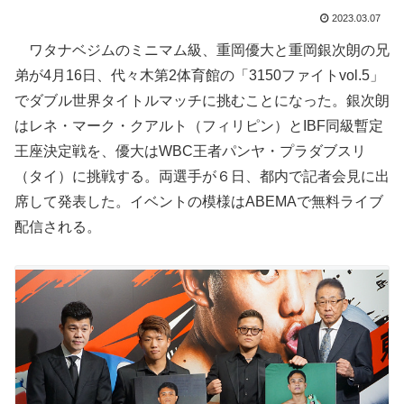
2023.03.07
ワタナベジムのミニマム級、重岡優大と重岡銀次朗の兄
弟が4月16日、代々木第2体育館の「3150ファイトvol.5」
でダブル世界タイトルマッチに挑むことになった。銀次朗
はレネ・マーク・クアルト（フィリピン）とIBF同級暫定
王座決定戦を、優大はWBC王者パンヤ・プラダブスリ
（タイ）に挑戦する。両選手が６日、都内で記者会見に出
席して発表した。イベントの模様はABEMAで無料ライブ
配信される。