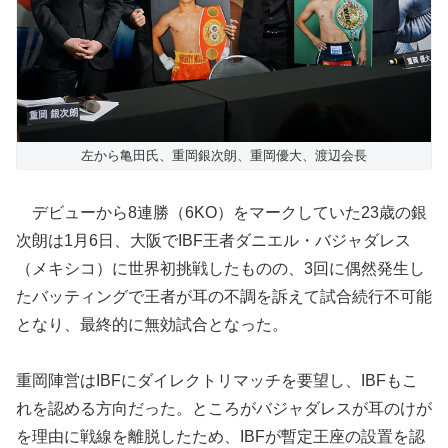
左から亀田氏、重岡銀次朗、重岡優大、渡辺会長
デビューから8連勝（6KO）をマークしていた23歳の銀
次朗は1月6日、大阪でIBF王者ダニエル・バジャダレス
（メキシコ）に世界初挑戦したものの、3回に偶然発生し
たバッティングで王者が耳の不調を訴えて試合続行不可能
となり、最終的に無効試合となった。
重岡陣営はIBFにダイレクトリマッチを要望し、IBFもこ
れを認める方向だった。ところがバジャダレスが耳のけが
を理由に戦線を離脱したため、IBFが暫定王座の設置を認