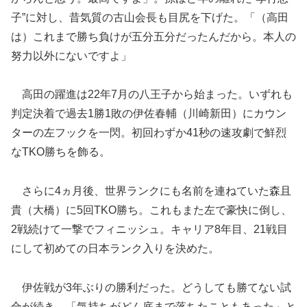
子”に対し、昔気質の古山会長も目尻を下げた。「（高田
は）これまで勝ち負けが五分五分だったんだから。本人の
努力以外にないですよ」
高田の躍進は22年7月の八王子から始まった。いずれも
判定決着で過去1勝1敗の伊佐春輔（川崎新田）にカウン
ターの左フックを一閃。初回わずか41秒の速攻劇で鮮烈
なTKO勝ちを飾る。
さらに4ヵ月後、世界ランクにも名前を連ねていた森且
貴（大橋）に5回TKO勝ち。これもまた左で豪快に倒し、
2戦続けて一撃でフィニッシュ。キャリア8年目、21戦目
にして初めての日本ランク入りを決めた。
伊佐戦が3年ぶりの勝利だった。どうしても勝てない試
合が続き、「気持ちがどん底まで落ちたこともあった」と