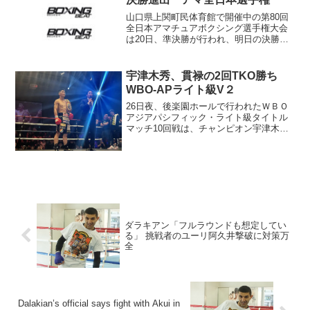
山口県上関町民体育館で開催中の第80回
全日本アマチュアボクシング選手権大会
は20日、準決勝が行われ、明日の決勝進
出者が決まった。川内、須佐、清水のア
ジア大会出場組を欠く今大会だが、主た
る有力選手が順調に勝ちあがっている。
宇津木秀、貫禄の2回TKO勝ち
高校生ながら出場のＬ...
WBO-APライト級V２
26日夜、後楽園ホールで行われたＷＢＯ
アジアパシフィック・ライト級タイトル
マッチ10回戦は、チャンピオン宇津木秀
（ワタナベ）が挑戦者ウィラ・ミカム
（タイ）に２回54秒ＴＫＯ勝ち。タイト
ル２度目の防衛に成功した。V2を果たし
た宇津木 チャンピ...
ダラキアン「フルラウンドも想定してい
る」 挑戦者のユーリ阿久井撃破に対策万
全
Dalakian’s official says fight with Akui in