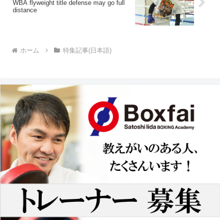
WBA flyweight title defense may go full
distance
ホーム
特集記事(日本語)