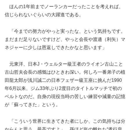
ほんの1年前までノーランカーだったことを考えれば、
信じられないぐらいの大躍進である。
「今までの努力がやっと実ったな、という気持ちです。
まだまだ足りないですけど、やっと会長や渡邊（利矢）マ
ネジャーに少しは恩返しできたかなと思います」
元東洋、日本J・ウェルター級王者のライオン古山こと
古山哲夫会長の感慨はひときわ深い。何しろ一番弟子の植
田龍太郎が浅川誠二の日本フェザー級王座に挑んだ1990
年6月以来、ジム33年ぶり2度目のタイトルマッチで初の
ベルトなのだ。自身の現役当時の苦しい練習や減量の記憶
が「蘇ってきた」という。
「こういう世界に生きてきた者にしか、この気持ちは分
からんと思う。最高ですよ」。孫ほど年の離れた“孝行息