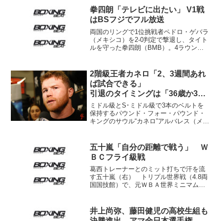
拳四朗「テレビに出たい」 V1戦
はBSフジでフル放送
両国のリングで1位挑戦者ペドロ・ゲバラ
（メキシコ）を2-0判定で撃退し、タイト
ルを守った拳四朗（BMB）。4ラウンド
終了時の公開採点でリードを許した焦り
はあったというが、「終盤にかけてプレ
ッシャーをかけ続ければ大丈夫だと思っ
2階級王者カネロ「2、3週間あれ
ていました」と作...
ば試合できる」
引退のタイミングは「36歳か37
歳」とも
ミドル級とS･ミドル級で3本のベルトを
保持するパウンド・フォー・パウンド・
キングのサウル“カネロ”アルバレス（メキ
シコ＝写真）が同国ボックス・アステカ
のフェイスブックを通じたインタビュー
に答えた。次戦の見通しから引退時期ま
五十嵐「自分の距離で戦う」 Ｗ
で幅広く語っている...
ＢＣフライ級戦
葛西トレーナーとのミット打ちで汗を流
す五十嵐（右） トリプル世界戦（4.8両
国国技館）で、元ＷＢＡ世界ミニマム級
王者の八重樫東（大橋）を迎えてＶ２戦
に臨むＷＢＣ世界フライ級チャンピオン
五十嵐俊幸（帝拳）が30日、都内のジム
井上尚弥、藤田健児の高校生組も
で練習を公開した。...
決勝進出 アマ全日本選手権