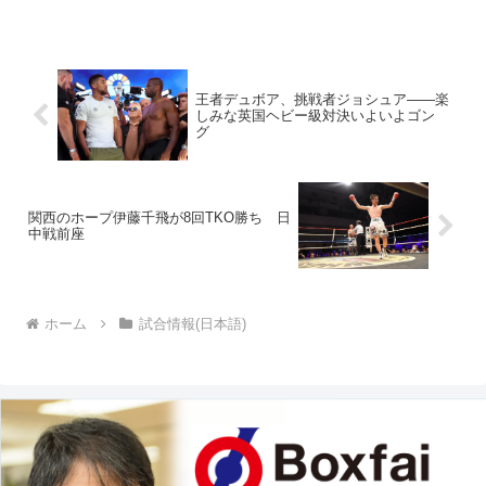
総合体育館に決定。前WBA世界S･フェザ
ー級王者の内山高志（ワタナベ）と、
WBA世界L･フラ...
王者デュボア、挑戦者ジョシュア――楽
しみな英国ヘビー級対決いよいよゴン
グ
関西のホープ伊藤千飛が8回TKO勝ち 日
中戦前座
ホーム
試合情報(日本語)