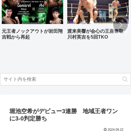
元王者ノックアウトが岩田翔
渡来美響が会心の王座奪取
吉戦から再起
川村英吉を5回TKO
堀池空希がデビュー3連勝 地域王者ワン
に3-0判定勝ち
2024.09.22