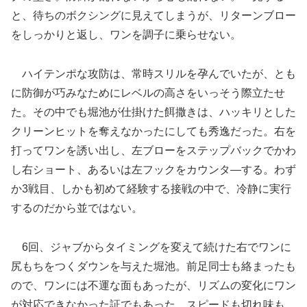
と、待ちのボクシングに見えてしまうが、リターンブロー
をしっかりと返し、ワンを調子に乗らせない。
ハイテンポな攻防は、常時スリルを孕んでいたが、とも
に防御が巧みなためにレベルの高さをいっそう際立たせ
た。その中でも堀池が仕掛けた餌撒きは、ハッキリとした
クリーンヒットを奪えなかったにしても秀逸だった。右を
打ってワンを誘い出し、左ブローをステップバックでかわ
し右ショート、あるいは左フックをカウンタ―する。わず
か3戦目、しかも初めて経験する接戦の中で、冷静に実行
するのだから並ではない。
6回、ジャブからタイミングを変えて続けた右でワンに
尻もちをつくダウンを与えた堀池。前足同士も絡まったも
ので、ワンには不運な面もあったが、リズムの変化にワン
が対応できなかった証でもあった。スピードも切れ味も、