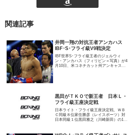
関連記事
井岡一翔の対抗王者アンカハス
IBF･S･フライ級V9戦決定
IBF世界S･フライ級王者のジェルウィ
ン・アンカハス（フィリピン＝写真）が4
月10日、米コネチカット州アンキャスビ
ルのモヒガンサン・アリーナで同級3位ジ
ョナサン・ロドリゲス（メキシコ）と9度
目の防衛戦を行うことが決定。主催のプ
レミア・ボクシ...
黒田がＴＫＯで新王者 日本Ｌ・
フライ級王座決定戦
日本ライト・フライ級王座決定戦、ＷＢ
Ｃ同級８位家住勝彦（レイスポーツ）対
日本同級１位黒田雅之（川崎新田）の10
回戦は16日、女子の東洋太平洋フライ級
タイトルマッチとともに後楽園ホールで
行われ、上り坂にある黒田がベテランの