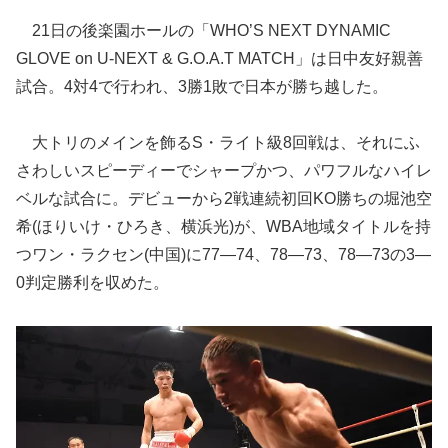
21日の後楽園ホールの「WHO’S NEXT DYNAMIC
GLOVE on U-NEXT & G.O.A.T MATCH」は日中友好親善
試合。4対4で行われ、3勝1敗で日本が勝ち越した。
大トリのメインを飾るS・ライト級8回戦は、それにふ
さわしいスピーディーでシャープかつ、パワフルなハイレ
ベルな試合に。デビューから2戦連続初回KO勝ちの堀池空
希(ほりいけ・ひろき、横浜光)が、WBA地域タイトルを持
つワン・ラクセン(中国)に77—74、78—73、78—73の3—
0判定勝利を収めた。