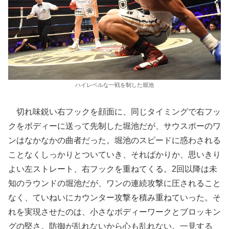
ハイレベルな一戦を制した堀池
切れ味鋭い右フックを顔面に、同じタイミングで右フッ
クをボディーに送って先制した堀池だが、サウスポーのワ
ンはなかなかの曲者だった。堀池のスピードに惑わされる
ことなくしっかりとついていき、そればかりか、思いきり
よい左ストレート、右フックを重ねてくる。2回以降は未
知のラウンドの堀池だが、ワンの連続攻撃に圧されること
なく、ていねいにカウンター攻撃を積み重ねていった。そ
れを実現させたのは、小さなボディーワークとブロッキン
グの堅さ。防御が乱れないから心も乱れない。一見する