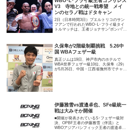
WBO･L･フライ級王者ゴンサレス
家住を８ラウンドＴＫ...
V3 寺地との統一戦希望 メイ
ンのセラノ戦はドタキャン
2日（日本時間3日）プエルトリコのサン
フアンで行われたWBO･L･フライ級タイ
トルマッチは、王者ジョナサン“ボンバ”ゴ
ンサレス（プエルトリコ＝写真）が暫定
王者レネ・サンティアゴ（プエルトリ
コ）に3-0判定勝ち。22年11月の岩田翔吉
久保隼が2階級制覇挑戦 5.26中
（帝拳）...
国 WBAフェザー級
真正ジムは19日、神戸市内のホテルで
WBA世界フェザー級10位、久保隼（29）
が5月26日、中国・江西省撫州市でチャン
ピオンの徐燦（シュ・チャン＝25）に挑
戦すると発表、久保が2階級制覇に向けて
抱負を語った。 久保は17年4月、WBA
世界S...
伊藤雅雪vs渡邉卓也、SFe級統一
戦は大みそか開催
■開催が発表されているS･フェザー級対
決、OPBF王者の伊藤雅雪（伴流）と
WBOアジアパシフィック王者の渡邉卓也
（青木）による一戦が大みそかの大田区