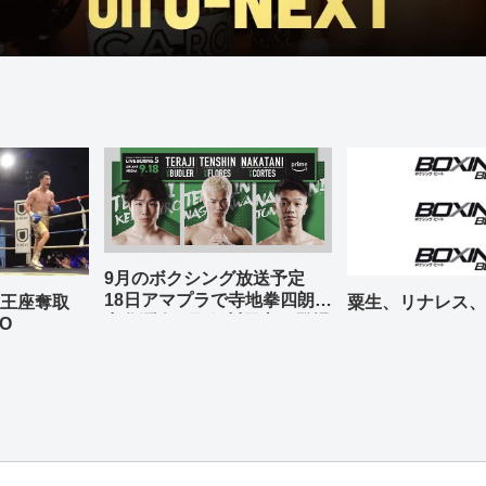
9月のボクシング放送予定
18日アマプラで寺地拳四朗、
の王座奪取
粟生、リナレス、
中谷潤人、那須川天心が登場
O