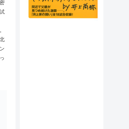
密
試
。
北
ン
っ