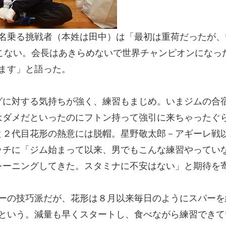
名乗る挑戦者（本姓は田中）は「最初は重荷だったが、
りこない。会長はあきらめないで世界チャンピオンになっ
ます」と語った。
に対する気持ちが強く、練習もまじめ。いまジムの合
はダメだといったのにフトン持って強引に来ちゃったぐ
と２代目花形の熱意には脱帽。星野敬太郎－アギーレ戦
ッチに「ジム始まって以来、男でもこんな練習やってい
レーニングしてきた。スタミナに不安はない」と期待を
ーの技巧派だが、花形は８月以来毎日のようにスパーを
という。減量も早くスタートし、食べながら練習できて