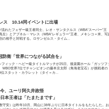
ス 10.14同イベントに出場
が流れたフェザー級王者同士、レオ・サンタクルス（WBA“スーパー”王
真左）とアブネル・マレス（WBA“レギュラー”王者、メキシコ＝米、写
の相手と対戦する。ロサンゼルス・タイム...
冠防衛「世界につながる試合を」
パシフィック・ヘビー級タイトルマッチが25日、後楽園ホール「ガッツフ
、WBO世界7位でチャンピオンの藤本京太郎（角海老宝石）が挑戦者の
AP9位スタット・カラレット（タイ＝カ...
は今、ユーリ阿久井政悟
の日本王者は「たまたまです」
敷守安）は昨年10月、岡山に38年ぶりに日本タイトルをもたらした。お