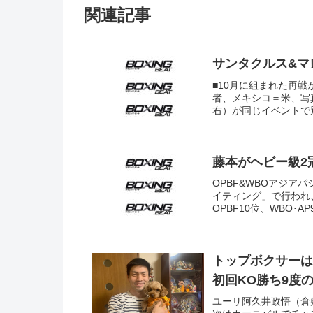
関連記事
サンタクルス&マレ
■10月に組まれた再戦
者、メキシコ＝米、写
右）が同じイベントで別
藤本がヘビー級2
OPBF&WBOアジア
イティング」で行われ
OPBF10位、WBO･
トップボクサー
初回KO勝ち9度
ユーリ阿久井政悟（倉