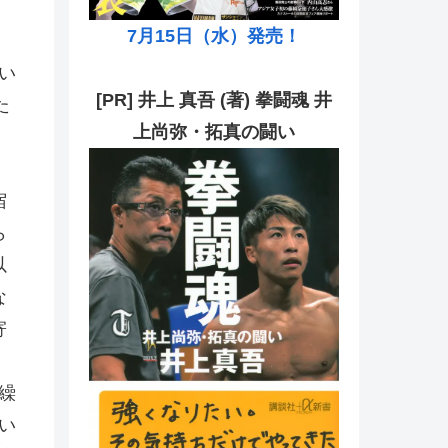
7月15日（水）発売！
い
[PR] 井上 真吾 (著) 拳闘魂 井
た
上尚弥・拓真の闘い
宿
ら
以
な
寄
繰
い