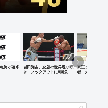
亀海が渡米
岩田翔吉、悲願の世界返り咲
真正ジムの元WBO
き ノックアウトに8回負傷
者、大橋哲朗、小
判定勝ち
退式が行われる