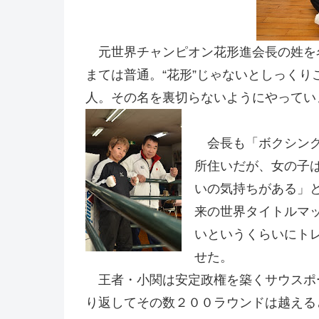
元世界チャンピオン花形進会長の姓を
まては普通。“花形”じゃないとしっく
人。その名を裏切らないようにやってい
会長も「ボクシング
所住いだが、女の子
いの気持ちがある」
来の世界タイトルマ
いというくらいにト
せた。
王者・小関は安定政権を築くサウスポ
り返してその数２００ラウンドは越える