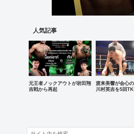
人気記事
元王者ノックアウトが岩田翔
渡来美響が会心
吉戦から再起
川村英吉を5回TK