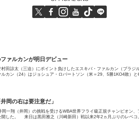
のファルカンが明日デビュー
で村田諒太（三迫）にポイント負けしたエスキバ・ファルカン（ブラジル
カン（24）はジョシュア・ロバートソン（米＝29、5勝1KO4敗）と6.
「井岡の右は要注意だ」
井岡一翔（井岡）の挑戦を受けるWBA世界フライ級正規チャンピオン、
開した。 来日は黒田雅之（川崎新田）戦以来2年2ヵ月ぶりのレベコ。準