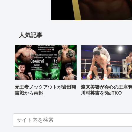
人気記事
元王者ノックアウトが岩田翔
渡来美響が会心の王座
吉戦から再起
川村英吉を5回TKO