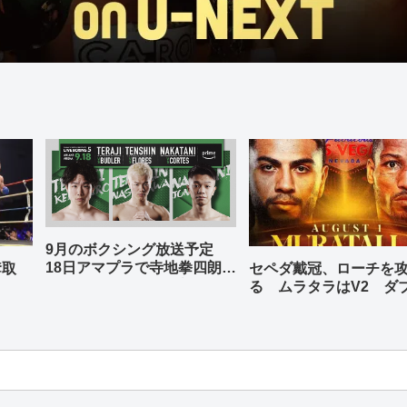
9月のボクシング放送予定
18日アマプラで寺地拳四朗、
奪取
セペダ戴冠、ローチを
中谷潤人、那須川天心が登場
る ムラタラはV2 ダ
世界ライト級戦