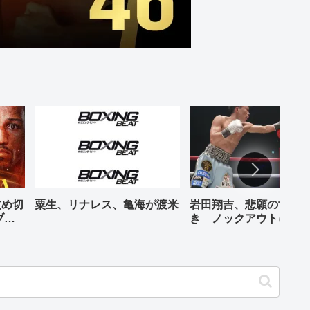
攻め切
粟生、リナレス、亀海が渡米
岩田翔吉、悲願の世界
ブル
き ノックアウトに8回
判定勝ち