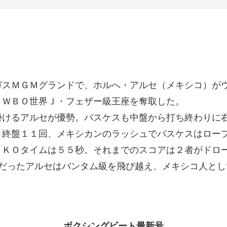
O
ＭＧＭグランドで、ホルへ・アルセ（メキシコ）がウィ
、ＷＢＯ世界Ｊ・フェザー級王座を奪取した。
けるアルセが優勢。バスケスも中盤から打ち終わりに
、終盤１１回、メキシカンのラッシュでバスケスはロー
ＴＫＯタイムは５５秒。それまでのスコアは２者がドロ
だったアルセはバンタム級を飛び越え、メキシコ人とし
ボクシングビート最新号