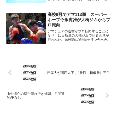
農業大学の3校が勝ち、それぞれ2連勝を
マークした。 昨年優勝の駒澤大は拓殖
大学に7-2、2019年の初優勝校・東洋大は
高校8冠でアマ113勝 スーパー
中央大学...
ホープ今永虎雅が大橋ジムからプ
ロ転向
アマチュアの逸材がプロ転向することに
なり、15日所属の大橋ジムで記者会見が
行われた。高校8冠の記録を持つ今永虎雅
（たいが）＝東洋大卒＝で、「非常にプ
ロ向きな選手。ライト級は世界的に層の
厚い階級だが、今永は世界を狙える選手
と確信している」と、...
芦屋大が関西大下し4勝目、初優勝に王手
山中慎介の切手売れ行き好調、月間賞
MVPなし