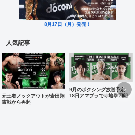
8月17日（月）発売！
人気記事
9月のボクシング放送予定
18日アマプラで寺地拳四朗、
元王者ノックアウトが岩田翔
中谷潤人、那須川天心が登場
吉戦から再起