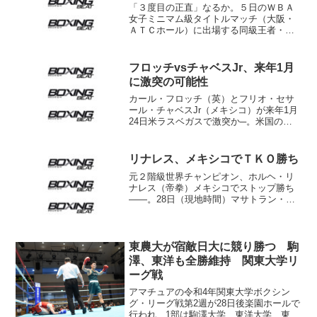
「３度目の正直」なるか。５日のＷＢＡ
女子ミニマム級タイトルマッチ（大阪・
ＡＴＣホール）に出場する同級王者・多
田悦子（２９＝フュチュール）と、挑戦
者アマラ・ゴーキャットジム（２１＝タ
イ）の前日計量が４日、大阪市内のホテ
フロッチvsチャベスJr、来年1月
ルで行われた。両者ともリ...
に激突の可能性
カール・フロッチ（英）とフリオ・セサ
ール・チャベスJr（メキシコ）が来年1月
24日米ラスベガスで激突か─。米国の複
数メディアが、英国とメキシコのスター
選手対決について報じた。 WBAとIBF
のS･ミドル級タイトルを保持するフロッ
リナレス、メキシコでＴＫＯ勝ち
チは5月、...
元２階級世界チャンピオン、ホルヘ・リ
ナレス（帝拳）メキシコでストップ勝ち
――。28日（現地時間）マサトラン・イ
ンターナショナル・センターで行われた
ライト級10回戦で、リナレス（ＷＢＡ世
界同級３位）は地元のアドリアン・ベル
ドゥゴ（メキシコ）に...
東農大が宿敵日大に競り勝つ 駒
澤、東洋も全勝維持 関東大学リ
ーグ戦
アマチュアの令和4年関東大学ボクシン
グ・リーグ戦第2週が28日後楽園ホールで
行われ、1部は駒澤大学、東洋大学、東京