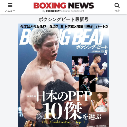
BOXING BEAT [ボクシング・ビート] 公式サイト
メニュー
検索
ボクシングビート最新号