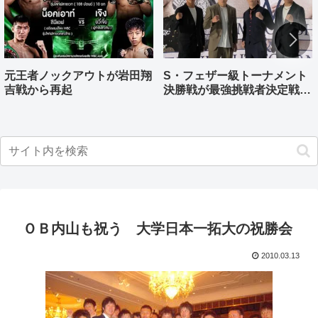
元王者ノックアウトが岩田翔
S・フェザー級トーナメント
吉戦から再起
決勝戦が最強挑戦者決定戦兼
ねる バンタム級はWBO-
AP王者伊藤千飛参戦
ＯＢ内山も祝う 大学日本一拓大の祝勝会
2010.03.13