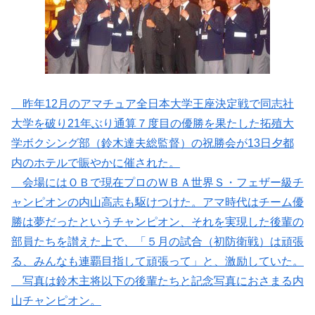
昨年12月のアマチュア全日本大学王座決定戦で同志社
大学を破り21年ぶり通算７度目の優勝を果たした拓殖大
学ボクシング部（鈴木達夫総監督）の祝勝会が13日夕都
内のホテルで賑やかに催された。
会場にはＯＢで現在プロのＷＢＡ世界Ｓ・フェザー級チ
ャンピオンの内山高志も駆けつけた。アマ時代はチーム優
勝は夢だったというチャンピオン、それを実現した後輩の
部員たちを讃えた上で、「５月の試合（初防衛戦）は頑張
る、みんなも連覇目指して頑張って」と、激励していた。
写真は鈴木主将以下の後輩たちと記念写真におさまる内
山チャンピオン。