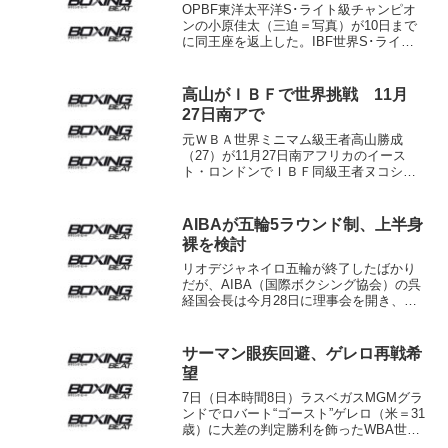
OPBF東洋太平洋S･ライト級チャンピオ
ンの小原佳太（三迫＝写真）が10日まで
に同王座を返上した。IBF世界S･ライト
級3位にランクされている小原は春にも2
度目のIBF同級指名挑戦者決定戦に臨む見
込み。 小原は昨年11月、米マイアミで
高山がＩＢＦで世界挑戦 11月
IB...
27日南アで
元ＷＢＡ世界ミニマム級王者高山勝成
（27）が11月27日南アフリカのイース
ト・ロンドンでＩＢＦ同級王者ヌコシナ
ティ・ジョイ（南ア）に挑戦することに
なった。21日現地のプロモーターが発表
したもの。 高山は昨年７月ローマン・
AIBAが五輪5ラウンド制、上半身
ゴンサレスのＷＢＡ王...
裸を検討
リオデジャネイロ五輪が終了したばかり
だが、AIBA（国際ボクシング協会）の呉
経国会長は今月28日に理事会を開き、未
来のオリンピック・ボクシング競技に関
して審議する。テーマでもっとも注目さ
れるのは男子の試合を既成の3分3ラウン
サーマン眼疾回避、ゲレロ再戦希
ド制から3分5ラ...
望
7日（日本時間8日）ラスベガスMGMグラ
ンドでロバート“ゴースト”ゲレロ（米＝31
歳）に大差の判定勝利を飾ったWBA世界
ウェルター級王者キース“ワンタイム”サー