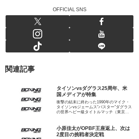
OFFICIAL SNS
関連記事
タイソンvsダグラス25周年、米
国メディアが特集
衝撃の結末に終わった1990年のマイク・
タイソンvsジェームス“バスター”ダグラス
の世界ヘビー級タイトルマッチ（東京ド
ーム）から11日で25年目。これを記念し
て米国メディアは一同に試合を回顧する
記事や映像を流している。 特にスポー
小原佳太がOPBF王座返上、次は
ツ専門ケ...
2度目の挑戦者決定戦