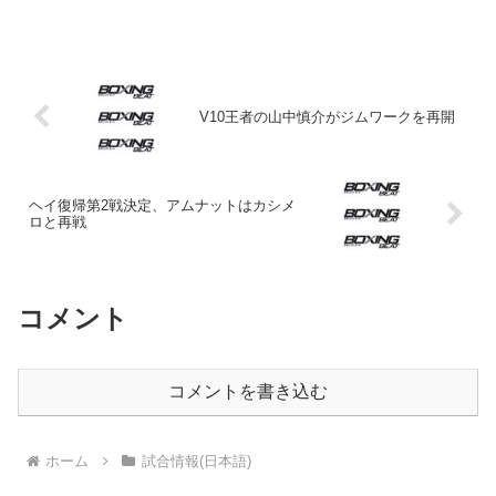
字。 まず9月12日ラスベガス、フロイ
ド・メイウェザー（米）の引退試合とも
言われる対アンドレ・ベルト（米）戦は
58-1でメイウェザ...
V10王者の山中慎介がジムワークを再開
ヘイ復帰第2戦決定、アムナットはカシメ
ロと再戦
コメント
コメントを書き込む
ホーム
試合情報(日本語)