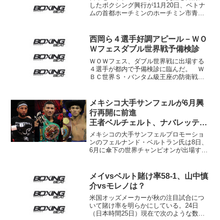
したボクシング興行が11月20日、ベトナ
ムの首都ホーチミンのホーチミン市青年
文化会館で行われる。川崎新田ジムの新
田渉世会長が事務局長を務める日越ボク
シング交流戦実行委員会が11日、川崎市
西岡ら４選手好調アピール－ＷＯ
内の川崎商工会議所...
Ｗフェスダブル世界戦予備検診
ＷＯＷフェス、ダブル世界戦に出場する
４選手が都内で予備検診に臨んだ。 Ｗ
ＢＣ世界Ｓ・バンタム級王座の防衛戦を
行うメイン西岡利晃（帝拳）は「ものす
ごく調子がいい。試合を僕自身が楽しみ
にしています。相手の印象？ 特にあり
メキシコ大手サンフェルが6月興
ません。（ムンローはいい...
行再開に前進
王者ベルチェルト、ナバレッテ、
悪童ネリら出場か
メキシコの大手サンフェルプロモーショ
ンのフェルナンド・ベルトラン氏は8日、
6月に傘下の世界チャンピオンが出場する
無観客試合を開催すべく最終調整に入っ
ていると明かした。ESPNの取材に答え
ている。 会場はTVアステカのスタジオ
メイvsベルト賭け率58-1、山中慎
が候補。ベルトラ...
介vsモレノは？
米国オッズメーカーが秋の注目試合につ
いて賭け率を明らかにしている。24日
（日本時間25日）現在で次のような数