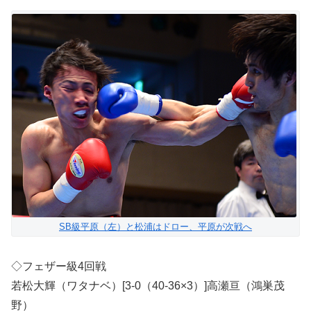
SB級平原（左）と松浦はドロー、平原が次戦へ
◇フェザー級4回戦
若松大輝（ワタナベ）[3-0（40-36×3）]高瀬亘（鴻巣茂
野）