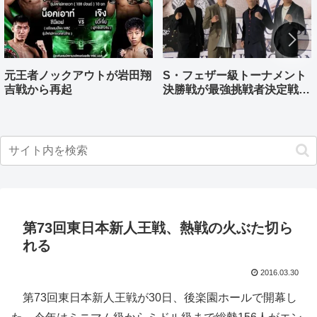
元王者ノックアウトが岩田翔
S・フェザー級トーナメント
吉戦から再起
決勝戦が最強挑戦者決定戦兼
ねる バンタム級はWBO-
AP王者伊藤千飛参戦
第73回東日本新人王戦、熱戦の火ぶた切ら
れる
2016.03.30
第73回東日本新人王戦が30日、後楽園ホールで開幕し