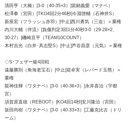
清田亨（大橋）[3-0（40-35×3）]當銘義愛（マナベ）
松澤拳（宮田）[TKO4回2分46秒]今淵啓輔（石神井S）
新座宏（フラッシュ赤羽）[中止]西川勇気（三迫）＝棄権
内川大輔（伴流）[負傷判定3回1分40秒3-0（29-28×2、
30-27）]磯崎亘平（TEAM10COUNT）
木村吉光（白井･具志堅S）[中止]芦谷昌彦（元気）＝棄権
◇S･フェザー級4回戦
遠藤勝則（角海老宝石）[中止]迎卓実（レパード玉熊）＝
棄権
龍神佳輝（ワタナベ）[3-0（40-36×3）]永井喜治（宇都
宮）
須賀原直雄（REBOOT）[KO4回14秒]安川隆治（宮田）
坂田尚樹（ワタナベ）[3-0（40-33×3）]工藤克比古（ドリ
ーム）