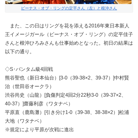
ビーナス・オブ・リングの定平さん（左）と根沖さん
また、この日はリングを花を添える2016年東日本新人
王イメージガール（ビーナス・オブ・リング）の定平佳子
さんと根沖ひろみさんも仕事始めとなった。初日の結果は
以下の通り。
◇S･バンタム級4回戦
熊谷聖也（新日本仙台）[3-0（39-38×2、39-37）]中村賢
治（世田谷オークラ）
渋谷尚史（山龍）[負傷判定4回2分22秒3-0（39-37×2、
40-37）]齋藤利彦（ワタナベ）
平原直（鹿島灘）[引き分け1-0（39-38、38-38×2）]松浦
大地（ワタナベ）
※規定により平原が次戦に進出