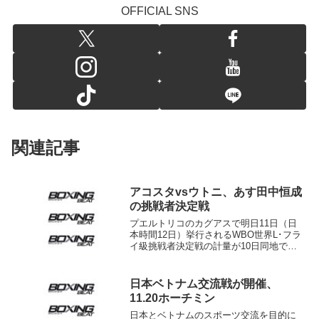
OFFICIAL SNS
関連記事
アコスタvsウトニ、あす田中恒成
の挑戦者決定戦
プエルトリコのカグアスで明日11日（日
本時間12日）挙行されるWBO世界L･フラ
イ級挑戦者決定戦の計量が10日同地で行
われ、地元の同級2位アンヘル“ティト”ア
コスタ（プエルトリコ）がリミットの108
ポンド（48.97キロ）、同1位ジャフ
日本ベトナム交流戦が開催、
ェ・...
11.20ホーチミン
日本とベトナムのスポーツ交流を目的に