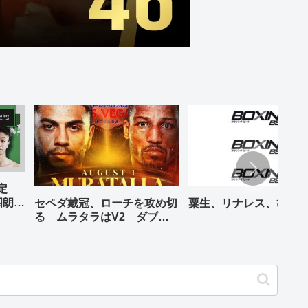
予定
四朗、
セペダ戴冠、ローチを攻め切
粟生、リナレス、亀海
が登場
る ムラタラはV2 ダブル
世界ライト級戦