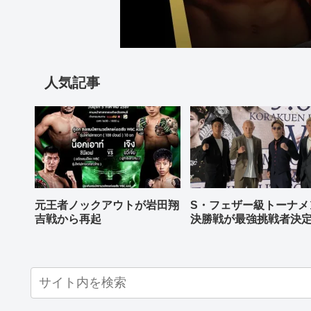
人気記事
元王者ノックアウトが岩田翔
S・フェザー級トーナメ
吉戦から再起
決勝戦が最強挑戦者決
ねる バンタム級はWBO
AP王者伊藤千飛参戦