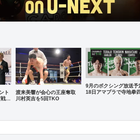
9月のボクシング放送
18日アマプラで寺地拳
ント
渡来美響が会心の王座奪取
中谷潤人、那須川天心
定戦兼
川村英吉を5回TKO
-