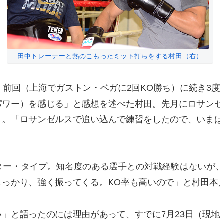
田中トレーナーと熱のこもったミット打ちをする村田（右）
前回（上海でガストン・ベガに2回KO勝ち）に続き3
パワー）を感じる」と感想を述べた村田。先月にロサン
う。「ロサンゼルスで追い込んで練習をしたので、いま
ー・タイプ。知名度のある選手との対戦経験はないが、1
しっかり、強く振ってくる。KO率も高いので」と村田本
と語ったのには理由があって、すでに7月23日（現地