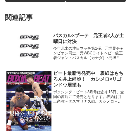
関連記事
パスカル×ブーテ 元王者2人が土
曜日に対決
今年北米の注目マッチ第1弾、元世界チャ
ンピオン同士、元WBCライトヘビー級王
者ジャン・パスカル（カナダ）×元IBFス
ーパーミドル級王者ルシアン・ブーテ
（カナダ）戦の記者会見が16日モントリ
オールで開催された。試合は今週土曜日
ビート最新号発売中 表紙はもち
18日（日本時間...
ろん井上尚弥！ カシメロ×リゴ
ンドウ展望も
ボクシング・ビート8月号はあす15日、全
国の書店にて発売となります。表紙は井
上尚弥－ダスマリナス戦。カシメロ－リ
ゴンドウ戦展望も合わせた特集となりま
す。 特集では「1995世代」。田中恒
成、井上拓真、比嘉大吾、岡澤セオンら
逸材ぞろいと評判の...