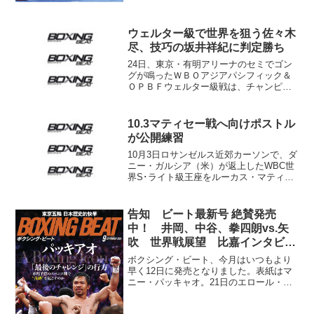
ウェルター級で世界を狙う佐々木
尽、技巧の坂井祥紀に判定勝ち
24日、東京・有明アリーナのセミでゴン
グが鳴ったＷＢＯアジアパシフィック＆
ＯＰＢＦウェルター級戦は、チャンピオ
ン佐々木尽（八王子中屋）が坂井祥紀
（横浜光）に３－０判定勝ち。２王座の
防衛に成功した。佐々木㊧が坂井を制
10.3マティセー戦へ向けポストル
す ４団体で上位にランクさ...
が公開練習
10月3日ロサンゼルス近郊カーソンで、ダ
ニー・ガルシア（米）が返上したWBC世
界S･ライト級王座をルーカス・マティセ
ー（アルゼンチン）と争うラン1位ビクト
ル・ポストル（ウクライナ）が21日（日
本時間22日）、ワイルドカードジムでメ
告知 ビート最新号 絶賛発売
ディアにト...
中！ 井岡、中谷、拳四朗vs.矢
吹 世界戦展望 比嘉インタビュ
ーも
ボクシング・ビート、今月はいつもより
早く12日に発売となりました。表紙はマ
ニー・パッキャオ。21日のエロール・ス
ペンス戦は不利予想。「最後の挑戦」で
アジアの英雄はどんなミラクルを見せて