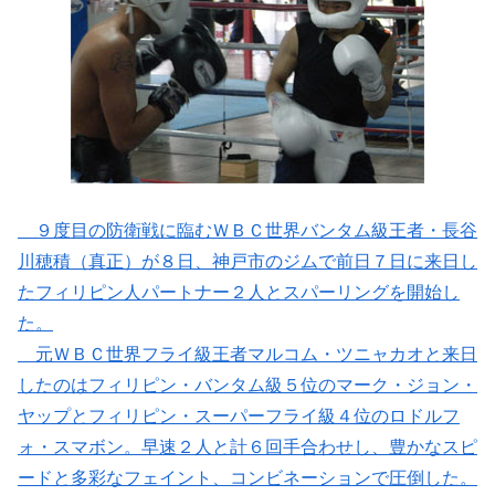
９度目の防衛戦に臨むＷＢＣ世界バンタム級王者・長谷
川穂積（真正）が８日、神戸市のジムで前日７日に来日し
たフィリピン人パートナー２人とスパーリングを開始し
た。
元ＷＢＣ世界フライ級王者マルコム・ツニャカオと来日
したのはフィリピン・バンタム級５位のマーク・ジョン・
ヤップとフィリピン・スーパーフライ級４位のロドルフ
ォ・スマボン。早速２人と計６回手合わせし、豊かなスピ
ードと多彩なフェイント、コンビネーションで圧倒した。