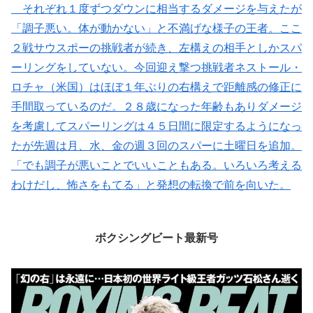
それぞれ１度ずつダウンに相当するダメージを与えたが
「調子悪い。体が動かない」と不満げな様子の王者。ここ
２戦サウスポーの挑戦者が続き、左構えの相手としかスパ
ーリングをしていない。今回迎え撃つ挑戦者ネストール・
ロチャ（米国）はほぼ１年ぶりの右構えで距離感の修正に
手間取っているのだ。２８歳になった年齢もありダメージ
を考慮してスパーリングは４５日間に限定するようになっ
たが先週は月、水、金の週３回のスパーに土曜日を追加。
「でも調子が悪いことでいいこともある。いろいろ考える
わけだし、怖さをもてる」と発想の転換で前を向いた。
ボクシングビート最新号