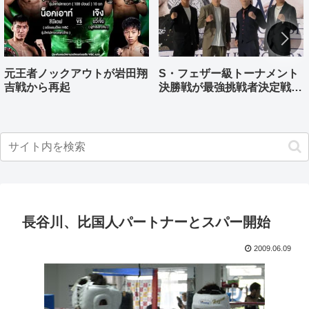
元王者ノックアウトが岩田翔
S・フェザー級トーナメント
吉戦から再起
決勝戦が最強挑戦者決定戦兼
ねる バンタム級はWBO-
AP王者伊藤千飛参戦
長谷川、比国人パートナーとスパー開始
2009.06.09