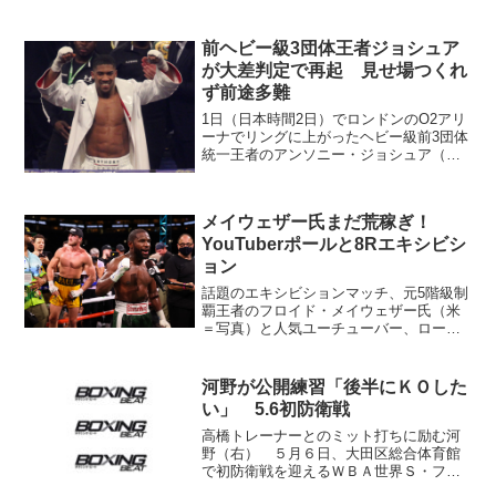
フェザー級の峯田光（帝拳）vs竹本雄利
（クラトキ）は東西の最優秀選手賞対
決。試合は12月23日、後楽園ホールでゴ
前ヘビー級3団体王者ジョシュア
ングとなる...
が大差判定で再起 見せ場つくれ
ず前途多難
1日（日本時間2日）でロンドンのO2アリ
ーナでリングに上がったヘビー級前3団体
統一王者のアンソニー・ジョシュア（英
＝写真）がジャーメイン・フランクリン
（米）に12回3-0判定勝ちを収めた。スコ
アカードは118-111に117-111が2者。...
メイウェザー氏まだ荒稼ぎ！
YouTuberポールと8Rエキシビシ
ョン
話題のエキシビションマッチ、元5階級制
覇王者のフロイド・メイウェザー氏（米
＝写真）と人気ユーチューバー、ローガ
ン・ポール（米）のエキシビションマッ
チが6日（日本時間7日）、米マイアミの
ハードロック・スタジアムで行われ
河野が公開練習「後半にＫＯした
た。 観衆は人数制限をし...
い」 5.6初防衛戦
高橋トレーナーとのミット打ちに励む河
野（右） ５月６日、大田区総合体育館
で初防衛戦を迎えるＷＢＡ世界Ｓ・フラ
イ級王者の河野公平（ワタナベ）が30