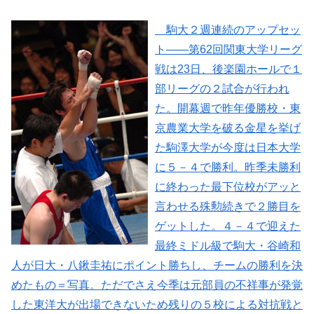
駒大２週連続のアップセッ
ト――第62回関東大学リーグ
戦は23日、後楽園ホールで１
部リーグの２試合が行われ
た。開幕週で昨年優勝校・東
京農業大学を破る金星を挙げ
た駒澤大学が今度は日本大学
に５－４で勝利。昨季未勝利
に終わった最下位校がアッと
言わせる殊勲続きで２勝目を
ゲットした。４－４で迎えた
最終ミドル級で駒大・谷崎和
人が日大・八鍬圭祐にポイント勝ちし、チームの勝利を決
めたもの＝写真。ただでさえ今季は元部員の不祥事が発覚
した東洋大が出場できないため残りの５校による対抗戦と