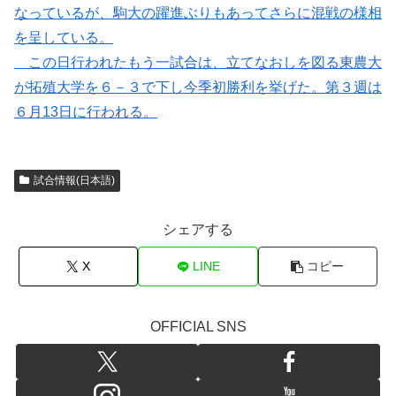
なっているが、駒大の躍進ぶりもあってさらに混戦の様相
を呈している。
この日行われたもう一試合は、立てなおしを図る東農大
が拓殖大学を６－３で下し今季初勝利を挙げた。第３週は
６月13日に行われる。
試合情報(日本語)
シェアする
X
LINE
コピー
OFFICIAL SNS