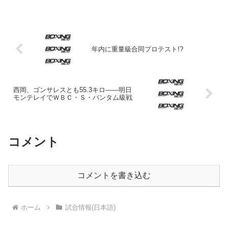
日、都内のジムで練習を公開。初防衛戦
で暫定王者リボリオ・ソリス（ベネズエ
ラ）を迎える王者は「世界...
年内に重量級合同プロテスト!?
西岡、ゴンサレスとも55.3キロ――明日
モンテレイでＷＢＣ・Ｓ・バンタム級戦
コメント
コメントを書き込む
ホーム
試合情報(日本語)