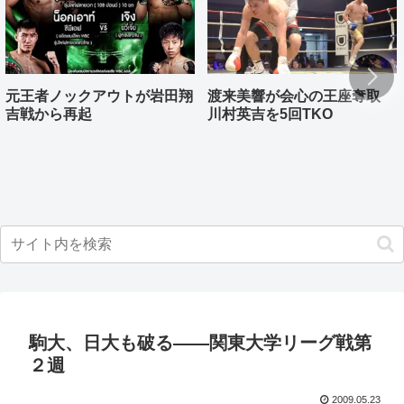
元王者ノックアウトが岩田翔
渡来美響が会心の王座奪取
吉戦から再起
川村英吉を5回TKO
駒大、日大も破る――関東大学リーグ戦第
２週
2009.05.23