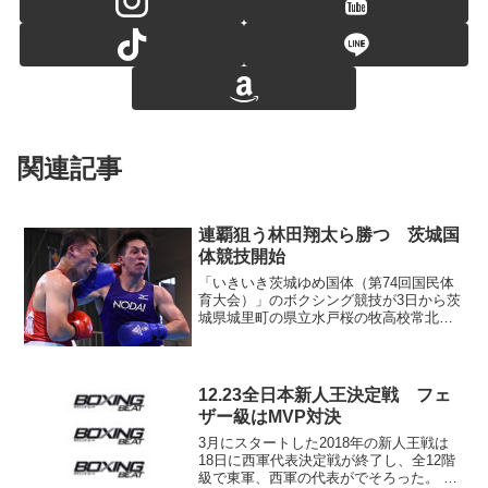
関連記事
連覇狙う林田翔太ら勝つ 茨城国
体競技開始
「いきいき茨城ゆめ国体（第74回国民体
育大会）」のボクシング競技が3日から茨
城県城里町の県立水戸桜の牧高校常北校
体育館で始まった。少年男子（ジュニ
ア）8階級、成年男子（シニア）8階級、
成年女子はフライ級の1階級でトーナメン
トが行われている。...
12.23全日本新人王決定戦 フェ
ザー級はMVP対決
3月にスタートした2018年の新人王戦は
18日に西軍代表決定戦が終了し、全12階
級で東軍、西軍の代表がでそろった。