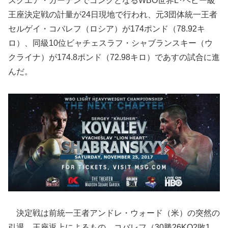
スクエア・ガーデンでゴングとなるWBO世界L･ヘビー級
王座決定戦の計量が24日現地で行われ、元3団体統一王者
セルゲイ・コバレフ（ロシア）が174ポンド（78.92キ
ロ）、同級10位ビャチェスラフ・シャブランスキー（ウ
クライナ）が174.8ポンド（72.98キロ）であすの試合に進
んだ。
決定戦は前統一王者アンドレ・ウォード（米）の突然の
引退、王座返上によるもの。コバレフ（30勝26KO2敗1