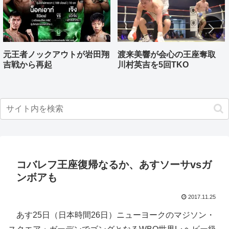
元王者ノックアウトが岩田翔
渡来美響が会心の王座奪取
吉戦から再起
川村英吉を5回TKO
コバレフ王座復帰なるか、あすソーサvsガ
ンボアも
2017.11.25
あす25日（日本時間26日）ニューヨークのマジソン・