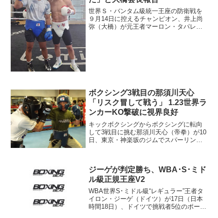
世界Ｓ・バンタム級統一王座の防衛戦を
９月14日に控えるチャンピオン、井上尚
弥（大橋）が元王者マーロン・タパレス
（比）とのスパーリング練習を25日に終
えた。タパレスとの実戦練習を終えた井
上（大橋ジム提供写真） ７月下旬にタ
パレスが来日して１ヵ...
ボクシング3戦目の那須川天心
「リスク冒して戦う」 1.23世界ラ
ンカーKO撃破に視界良好
キックボクシングからボクシングに転向
して3戦目に挑む那須川天心（帝拳）が10
日、東京・神楽坂のジムでスパーリング
を公開した。23日にエディオンアリーナ
大阪で行われる世界ランカー、ルイス・
ロブレス（メキシコ）との試合に向けて
ジーゲが判定勝ち、WBA･S･ミド
進化させたスタイル...
ル級正規王座V2
WBA世界S･ミドル級“レギュラー”王者タ
イロン・ジーゲ（ドイツ）が17日（日本
時間18日）、ドイツで挑戦者5位のポー
ル・スミス（英）に3-0判定勝ち、2度目