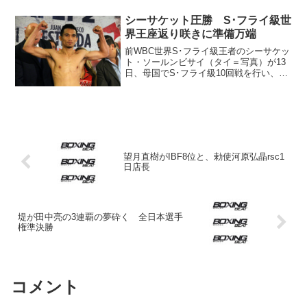
の防衛に成功した。スコアは119-108×3。
前回3月のV1戦ではアイザック・...
シーサケット圧勝 S･フライ級世
界王座返り咲きに準備万端
前WBC世界S･フライ級王者のシーサケッ
ト・ソールンビサイ（タイ＝写真）が13
日、母国でS･フライ級10回戦を行い、元
ミニマム級世界王者クワンタイ・シスモ
ーゼン（タイ）に3回終了TKO勝ち。世界
王座返り咲きに前進した。 WBCはラン
ク1位の...
望月直樹がIBF8位と、勅使河原弘晶rsc1
日店長
堤が田中亮の3連覇の夢砕く 全日本選手
権準決勝
コメント