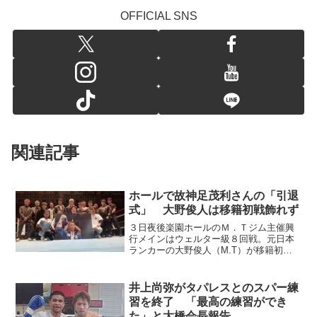
OFFICIAL SNS
関連記事
ホールで故神足茂利さんの「引退
式」 大野俊人は移籍初戦飾れず
３日夜後楽園ホールのＭ．Ｔジム主催興
行メインはウェルター級８回戦。元日本
ランカーの大野俊人（M.T）が移籍初戦
に臨み、レイモンド・ヤノング（比）に
２－１判定負け（77－75、77－75、75－
77）。１年２ヵ月ぶりの試合で白星を逃
井上尚弥がタパレスとのスパー練
した。開始...
習を終了 「最高の練習ができ
た」と大橋会長報告