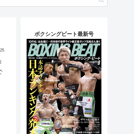
ボクシングビート最新号
.25
弥
で