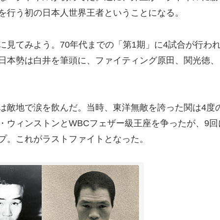
を行う初の日本人世界王者ということになる。
見てみよう。70年代までの「第1期」に4試合が行わ
日本勢は白井を筆頭に、ファイティング原田、関光徳、
敵地で涙を飲んだ。当時、東洋無敵を誇った関は4度
・ウィンストンとWBCフェザー級王座を争ったが、9回
プ。これがラストファイトとなった。