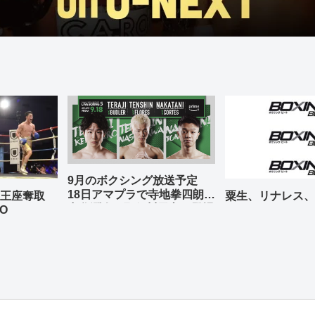
9月のボクシング放送予定
18日アマプラで寺地拳四朗、
の王座奪取
粟生、リナレス、
中谷潤人、那須川天心が登場
O