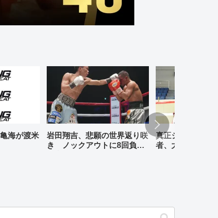
亀海が渡米
岩田翔吉、悲願の世界返り咲
真正ジムの元WBO
き ノックアウトに8回負傷
者、大橋哲朗、小
判定勝ち
退式が行われる