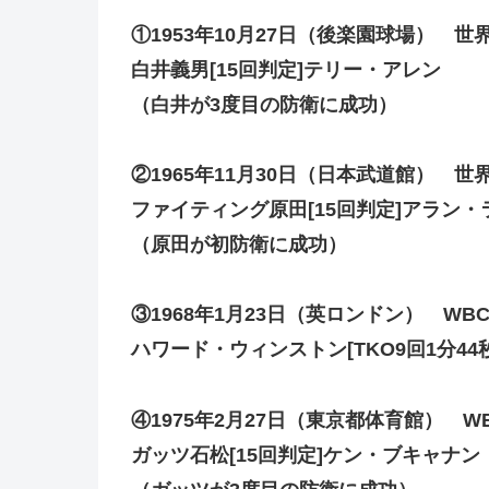
①1953年10月27日（後楽園球場） 世
白井義男[15回判定]テリー・アレン
（白井が3度目の防衛に成功）
②1965年11月30日（日本武道館） 世
ファイティング原田[15回判定]アラン・
（原田が初防衛に成功）
③1968年1月23日（英ロンドン） W
ハワード・ウィンストン[TKO9回1分44
④1975年2月27日（東京都体育館） W
ガッツ石松[15回判定]ケン・ブキャナン