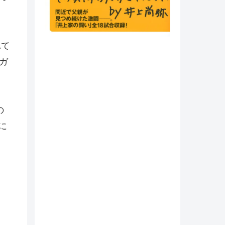
れて
ガ
の
に