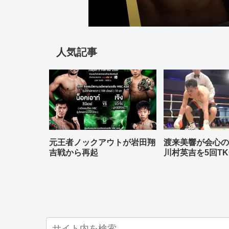
人気記事
元王者ノックアウトが岩田翔
渡来美響が会心
吉戦から再起
川村英吉を5回TK