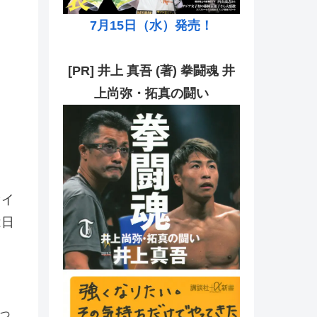
7月15日（水）発売！
[PR] 井上 真吾 (著) 拳闘魂 井
上尚弥・拓真の闘い
ァイ
は日
っ