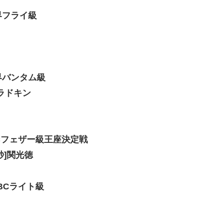
界フライ級
界バンタム級
ラドキン
BCフェザー級王座決定戦
秒]関光徳
BCライト級