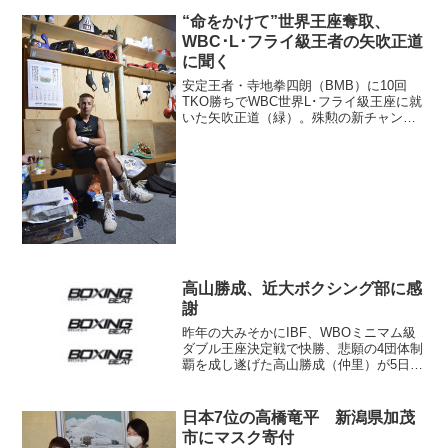
選ばれた。 井上拓は30日、日本S･フラ
イ級2位の久高寛之（仲里）とノンタイト
“命をかけて”世界王座奪取、
ル10回戦...
WBC･L･フライ級王者の矢吹正道
に聞く
安定王者・寺地拳四朗（BMB）に10回
TKO勝ちでWBC世界L･フライ級王座に就
いた矢吹正道（緑）。殊勲の新チャンピ
オンに話を聞く。（ボクシング・ビート
11月号より）――いまチャンピオンの実
感はいかがですか。矢吹 「俺は世界チ
ャンピオンにな...
高山勝成、近大ボクシング部に感
謝
昨年の大みそかにIBF、WBOミニマム級
ダブル王座決定戦で快勝、悲願の4団体制
覇を成し遂げた高山勝成（仲里）が5日、
試合に備えスパーリング相手を務めても
らった近大ボクシング部（東大阪市）を
訪れ、感謝の言葉を述べた。 高山は大
日本7位の高橋竜平 新潟県加茂
みそかの試合前...
市にマスク寄付