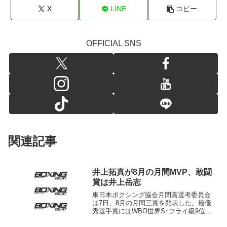
X
LINE
コピー
OFFICIAL SNS
関連記事
井上拓真が8月の月間MVP、敢闘
賞は井上岳志
東日本ボクシング協会月間賞選考委員会
は7日、8月の月間三賞を発表した。最優
秀選手賞にはWBO世界S･フライ級9位に
ランクされる井上拓真（大橋＝写真）が