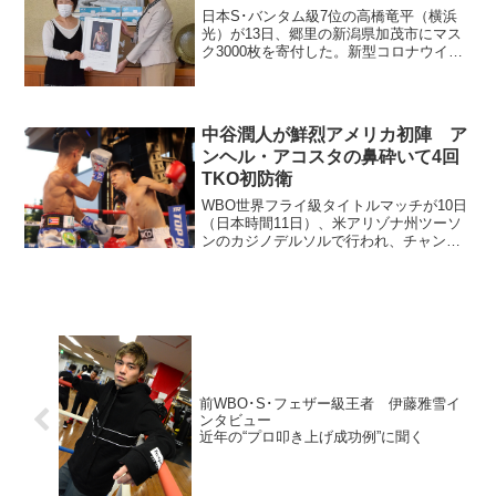
日本S･バンタム級7位の高橋竜平（横浜
光）が13日、郷里の新潟県加茂市にマス
ク3000枚を寄付した。新型コロナウイル
ス感染拡大防止のため高橋本人は新潟へ
は行けず、親族が加茂市役所を訪れ、藤
田明美市長に手渡した。 3000枚のマス
クは高橋のフ...
中谷潤人が鮮烈アメリカ初陣 ア
ンヘル・アコスタの鼻砕いて4回
TKO初防衛
WBO世界フライ級タイトルマッチが10日
（日本時間11日）、米アリゾナ州ツーソ
ンのカジノデルソルで行われ、チャンピ
オンの中谷潤人（M.T）が挑戦者1位アン
ヘル・アコスタ（プエルトリコ）に4回32
秒TKO勝ちを収めた。まだ日差しの残る
屋外リン...
前WBO･S･フェザー級王者 伊藤雅雪イ
ンタビュー
近年の“プロ叩き上げ成功例”に聞く