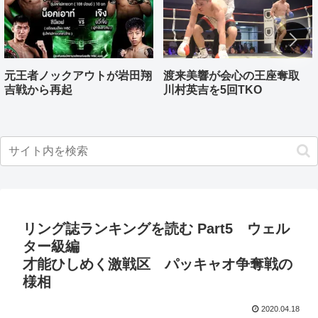
元王者ノックアウトが岩田翔
渡来美響が会心の王座奪取
吉戦から再起
川村英吉を5回TKO
リング誌ランキングを読む Part5 ウェル
ター級編
才能ひしめく激戦区 パッキャオ争奪戦の
様相
2020.04.18