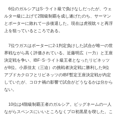
6位のガルシアはS･ライト級で負けなしだったが、ウェ
ルター級に上げて2階級制覇を成し遂げたのち、サーマン
とポーターに敗れて一歩後退した。現在は虎視眈々と再浮
上を狙っているところである。
7位ウガスはポーターに2-1判定負けした試合が唯一の世
界戦ながら高く評価されている。近藤明広（一力）と王座
決定戦を争い、IBF･S･ライト級王者となったリピネッツ
が8位。小原佳太（三迫）の挑戦者決定戦に勝利した9位
アブドカクロフとリピネッツのIBF暫定王座決定戦が内定
していたが、コロナ禍の影響で試合がどうなるかは分から
ない。
10位は4階級制覇王者のガルシア。ビッグネームの一人
ながらスペンスにいいところなくプロ初黒星を喫した。こ