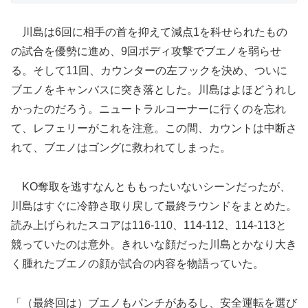
川島は6回に相手の首を抑えて減点1を科せられたもの
の試合を優勢に進め、9回ボディ攻撃でブエノを弱らせ
る。そして11回、カウンターの左フックを決め、ついに
ブエノをキャンバスに突き落とした。川島はよほどうれし
かったのだろう。ニュートラルコーナーに行くのを忘れ
て、レフェリーがこれを注意。この間、カウントは中断さ
れて、ブエノはゴングに救われてしまった。
KO奪取を逃すなんとももったいないシーンだったが、
川島はすぐに冷静さ取り戻して最終ラウンドをまとめた。
読み上げられたスコアは116-110、114-112、114-113と
競っていたのは意外。きれいな顔だった川島とかなり大き
く腫れたブエノの顔が試合の内容を物語っていた。
「（最終回は）ブエノもパンチがあるし、安全運転を選び