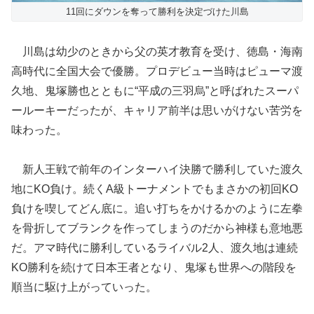
11回にダウンを奪って勝利を決定づけた川島
川島は幼少のときから父の英才教育を受け、徳島・海南
高時代に全国大会で優勝。プロデビュー当時はピューマ渡
久地、鬼塚勝也とともに“平成の三羽烏”と呼ばれたスーパ
ールーキーだったが、キャリア前半は思いがけない苦労を
味わった。
新人王戦で前年のインターハイ決勝で勝利していた渡久
地にKO負け。続くA級トーナメントでもまさかの初回KO
負けを喫してどん底に。追い打ちをかけるかのように左拳
を骨折してブランクを作ってしまうのだから神様も意地悪
だ。アマ時代に勝利しているライバル2人、渡久地は連続
KO勝利を続けて日本王者となり、鬼塚も世界への階段を
順当に駆け上がっていった。