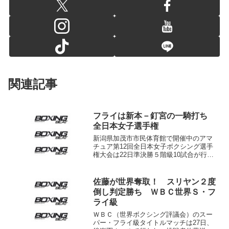
関連記事
フライは新本－釘宮の一騎打ち
全日本女子選手権
新潟県加茂市市民体育館で開催中のアマ
チュア第12回全日本女子ボクシング選手
権大会は22日準決勝５階級10試合が行わ
れ、この大会６度目の優勝を狙うライト
級箕輪綾子らが順当に勝ち残り、明日の
決勝に進出した。 注目のフライ級は、
佐藤が世界奪取！ スリヤン２度
ライト級から昨年...
倒し判定勝ち ＷＢＣ世界Ｓ・フ
ライ級
ＷＢＣ（世界ボクシング評議会）のスー
パー・フライ級タイトルマッチは27日、