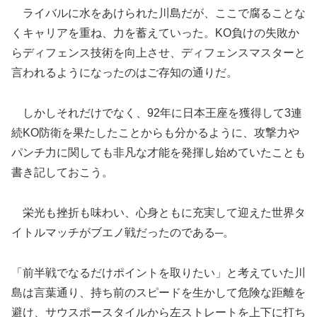
ライバルに水をあけられた川島だが、ここで腐ることな
くキャリアを重ね、力を蓄えていった。KO負けの失敗か
らディフェンス技術を向上させ、ディフェンスマスターと
言われるようになったのはご存知の通りだ。
しかしそれだけでなく、92年に日本王座を獲得して3連
続KO防衛を果たしたことからも分かるように、攻撃力や
パンチ力に関しても非凡な才能を発揮し始めていたことも
書き記しておこう。
栄光も挫折も味わい、心身ともに充実して迎えた世界タ
イトルマッチがブエノ戦だったのである─。
「前半戦でなるだけポイントを取りたい」と考えていた川
島は言葉通り、持ち前のスピードを生かして危険な距離を
避け、サウスポースタイルから左ストレートを上下に打ち