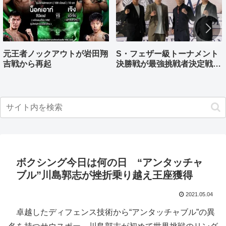
元王者ノックアウトが岩田翔
S・フェザー級トーナメント
吉戦から再起
決勝戦が最強挑戦者決定戦兼
ねる バンタム級はWBO-
AP王者伊藤千飛参戦
ボクシング今日は何の日 “アンタッチャ
ブル”川島郭志が挫折乗り越え王座獲得
2021.05.04
卓越したディフェンス技術から“アンタッチャブル”の異