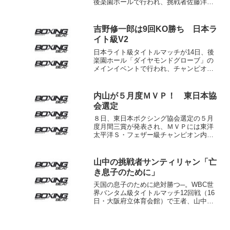
後楽園ホールで行われ、挑戦者佐藤洋太
（協栄）がチャンピオンのスリヤン・ソ
ールンビサイ（タイ）を３－０の判定で
破って新チャンピオンになった。協栄ジ
吉野修一郎は9回KO勝ち 日本ラ
ムが輩出した世界チャン...
イト級V2
日本ライト級タイトルマッチが14日、後
楽園ホール「ダイヤモンドグローブ」の
メインイベントで行われ、チャンピオン
の吉野修一郎（三迫）が挑戦者7位の前田
絃希（グリーンツダ）に9回2分49秒KO勝
ち。2度目の防衛に成功した。試合の模様
内山が５月度ＭＶＰ！ 東日本協
はフジテレビ...
会選定
８日、東日本ボクシング協会選定の５月
度月間三賞が発表され、ＭＶＰには東洋
太平洋Ｓ・フェザー級チャンピオン内山
高志（ワタナベ）が選ばれた。内山は５
月２日、世界ランカーのトーン・ポー・
チョークチャイ（ＷＢＣ６位＝タイ）を
山中の挑戦者サンティリャン「亡
５回ＴＫＯで下し、同級王...
き息子のために」
天国の息子のために絶対勝つ─。WBC世
界バンタム級タイトルマッチ12回戦（16
日・大阪府立体育会館）で王者、山中慎
介（32＝帝拳）に挑戦する同級7位ディエ
ゴ・サンティリャン（27＝アルゼンチ
ン）が11日、大阪市都島区の大阪帝拳ジ