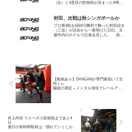
（比）と4度目の防衛戦が決まったWBC
世界L･フライ級チャンピオンの拳四朗
（BMB）が31日、神奈川県茅ヶ崎市内で
走り込みのキャンプをスタートさせた。
村田、次戦は秋シンガポールか
元は財閥...
プロ第4戦を6回KO勝利で飾った村田諒太
（三迫）が試合から一夜明けた23日、京
都市内のホテルで記者会見した。 前日
の試合を振り返った村田は「練習してき
たファイタースタイルで勝ててよかっ
た。頭の低い相手に対して、アマ出身者
は崩れがちだけど、...
【動画あり】DANGANが専門家招いて合
同トレ
脳波の測定→メンタル強化でレベルアッ
プも
井上尚弥 ラスベガス防衛戦まであと4
日
連日の長時間取材は「慣れていくしかな
い」