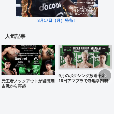
8月17日（月）発売！
人気記事
9月のボクシング放送予定
18日アマプラで寺地拳四朗、
元王者ノックアウトが岩田翔
中谷潤人、那須川天心が登場
吉戦から再起