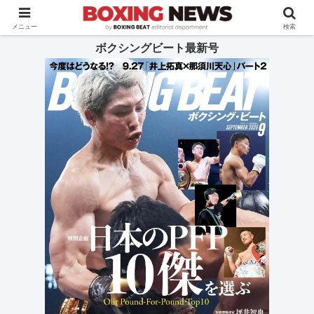
BOXING BEAT [ボクシング・ビート] 公式サイト
メニュー
検索
ボクシングビート最新号