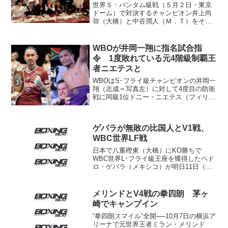
世界Ｓ・バンタム級戦（５月２日・東京
ドーム）で対決するチャンピオン井上尚
弥（大橋）と中谷潤人（Ｍ．Ｔ）をそれ
ぞれ擁する大橋秀行・大橋ジム会長と村
野健Ｍ．Ｔジム会長が26日、川崎市内で
行われた「神奈川拳志会」の会合で同席
WBOが井岡一翔に指名試合指
した。拳志会は神奈川県...
令 1度敗れている元4階級制覇王
者ニエテスと
WBOはS･フライ級チャンピオンの井岡一
翔（志成＝写真左）に対して4度目の防衛
戦に同級1位ドニー・ニエテス（フィリピ
ン＝同右）との指名試合をオーダーし
た。井岡は2018年大みそかにニエテスに
敗れており、もし交渉がまとまればリベ
ゲバラが無敗の比国人とV1戦、
ンジマッチとな...
WBC世界LF戦
日本で八重樫東（大橋）にKO勝ちで
WBC世界L･フライ級王座を獲得したペド
ロ・ゲバラ（メキシコ）が明日11日（日
本時間12日）地元マサトランで初防衛戦
を迎える。10日行われた計量でゲバラ、
挑戦者リチャード・クラベラス（フィリ
メリンドとV4戦の拳四朗 茅ヶ
ピン）とも48....
崎でキャンプイン
“拳四朗スマイル”全開──10月7日の横浜ア
リーナで元世界王者ミラン・メリンド