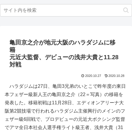
亀田京之介が地元大阪のハラダジムに移
籍
元近大監督、デビューの浅井大貴と11.28
対戦
2020.10.27
2020.10.28
ハラダジムは27日、亀田3兄弟のいとこで昨年度の東日
本フェザー級新人王の亀田京之介（22＝写真）の移籍を
発表した。移籍初戦は11月28日、エディオンアリーナ大
阪第2競技場で行われるハラダジム主催興行のメインのフ
ェザー級6回戦で、プロデビューの元近大ボクシング監督
でアマ全日本社会人選手権ライト級王者、浅井大貴（31