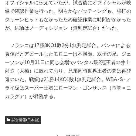
オフィシャルに伝えていたが、試合後にオフィシャルが映
像で確認作業を行った。明らかなバッティングも、強打の
クリーンヒットもなかったため確認作業に時間がかかった
が、結論はノーディシジョン（無判定試合）だった。
フランコは17勝8KO1敗2分1無判定試合。パンチによる
負傷だとアピールしたモロニーは不満顔。双子の兄、ジェ
ーソンが10月31日に同じ会場でバンタム級2冠王者の井上
尚弥（大橋）に敗れており、兄弟同時世界王者の夢は再び
遠のいた。戦績は21勝14KO1敗1無判定試合。WBA･S･フ
ライ級はスーパー王者にローマン・ゴンサレス（帝拳＝ニ
カラグア）が君臨する。
試合情報(日本語)