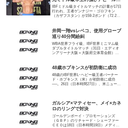
るか
IBFミドル級タイトルマッチの計量が17日
行われ、王者ゲンナジー・ゴロフキン
（カザフスタン）が159.2ポンド（72.21
キロ）、指名挑戦者カミル・シェルメタ
（ポーランド）が159ポンド（72.12キ
ロ）をマーク。リミット160ポンドをク
井岡一翔vsレベコ、使用グローブ
リ...
巡り40分間紛糾
WBA世界フライ級、IBF世界ミニマム級
ダブルタイトルマッチ（31日・エディオ
ンアリーナ大阪＝大阪府立体育会館）の
調印式、前日計量が30日、大阪市のホテ
ルモントレグラスミア大阪で行われた。
WBA世界フライ級王者、井岡一翔（26＝
48歳ホプキンスが初防衛に成功
井岡）にリタ...
48歳のIBF世界L･ヘビー級王者バーナー
ド・ホプキンス（米）が初防衛に成功
──。26日（日本時間27日）、米ニュージ
ャージー州アトランティックシティのボ
ードウォークホールで行われた同タイト
ルマッチで、王者ホプキンスは挑戦者カ
ロ・ムラト（3...
ガルシア×マティセー、メイ×カネ
ロのリングで対決
ゴールデンボーイ・プロモーションズ
（ＧＢＰ）のリチャード・シェーファー
ＣＥＯは18日（日本時間19日）メディア