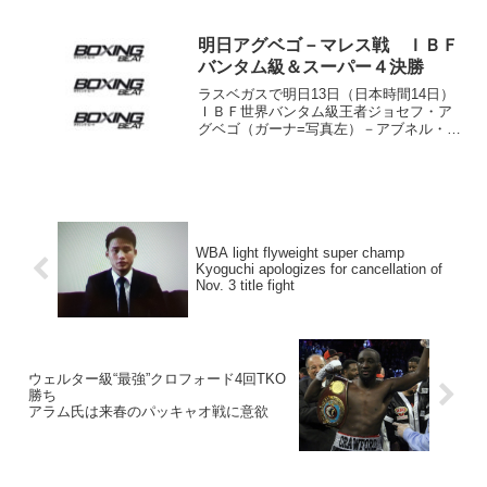
向けにアナウンス。実現が待たれていた
ＷＢＣ＆ＷＢＡ世界Ｓ・ライト級王者ダ
ニー・ガルシア（米）×ＷＢＣ同級暫定王
明日アグベゴ－マレス戦 ＩＢＦ
者ルーカス・マティセ...
バンタム級＆スーパー４決勝
ラスベガスで明日13日（日本時間14日）
ＩＢＦ世界バンタム級王者ジョセフ・ア
グベゴ（ガーナ=写真左）－アブネル・マ
レス（メキシコ＝米＝同右）のタイトル
マッチが行われる。この試合は放映する
ショータイムが主催するバンタム級トー
ナメント、通称「ス...
WBA light flyweight super champ
Kyoguchi apologizes for cancellation of
Nov. 3 title fight
ウェルター級“最強”クロフォード4回TKO
勝ち
アラム氏は来春のパッキャオ戦に意欲