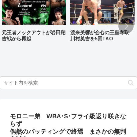
元王者ノックアウトが岩田翔
渡来美響が会心の王座奪取
吉戦から再起
川村英吉を5回TKO
モロニー弟 WBA･S･フライ級返り咲きな
らず
偶然のバッティングで終焉 まさかの無判