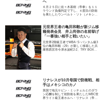
へ
６月２５日に佐々木基樹（帝拳）を１１
ラウンド負傷判定で下し、４度目の防衛
を果たしたウンベルト・ソト（メキシ
コ）が１日、正式にＷＢＣ世界ライト級
王座を返上した。今後はＳ・ライト級王
座をターゲットにキャリアを進行させ
元世界王者の亀田和毅が新ジム移
る。「ＷＢＣには感謝の言葉が...
籍発表会見 井上尚弥の名前挙げ
「一番強い相手と戦いたい」
元世界2階級王者でWBA･S･バンタム級3
位の亀田和毅（29）が新しく移籍した兵
庫県西宮市今津水波町2-2、TRY BOX平
成西山ジムで会見を行った。 メキシ
コ、米国で戦っていた亀田3兄弟の末弟、
和毅は長男興毅が立ち上げた大阪市西成
区の31...
リナレスが10月母国で防衛戦、相
手はメキシコのカノ
英国で地元ケビン・ミッチェルとのダウ
ン応酬を制して初防衛を果たしたWBC世
界ライト級王者ホルへ・リナレス（帝
拳）が母国ベネズエラでのV2戦が決まっ