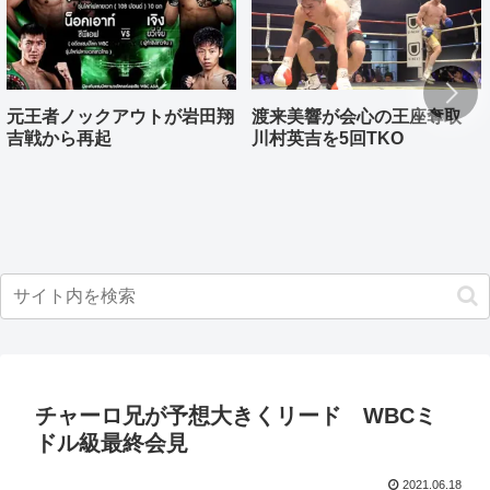
元王者ノックアウトが岩田翔
渡来美響が会心の王座奪取
吉戦から再起
川村英吉を5回TKO
チャーロ兄が予想大きくリード WBCミ
ドル級最終会見
2021.06.18