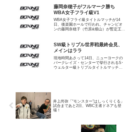
た。挑戦者は同級11位イバン・カノ（メ
キシコ）。試合は10月10日カラカスのポ
藤岡奈穂子がフルマーク勝ち
リエドロ・アリー...
WBA女子フライ級V1
WBA女子フライ級タイトルマッチが14
日、後楽園ホールで行われ、チャンピオ
ンの藤岡奈穂子（竹原&畑山）が暫定王者
イルマ・サンチェス（メキシコ）に3-0判
定勝ち。王座を統一するとともに初防衛
に成功した。 昨年12月に男女を通じて
SW級トリプル世界戦最終会見、
日本選手初の...
メインはララ
現地時間あさって14日、ニューヨークの
バークレイズ・センターで挙行されるS･
ウェルター級トリプルタイトルマッチの
最終記者会見が12日、同地マンハッタン
のハイライン・ボールルームで開催さ
れ、出場する6選手が意気込みを語った。
メインはWBA...
井上尚弥「“モンスター”はしっくりくる」
試合まであと2日、WBC王者ドネアも登
場！