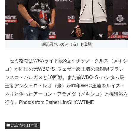
激闘男バルガス（右）も登場
セミ格ではWBAライト級3位イサック・クルス（メキシ
コ）が同国の元WBC･S･フェザー級王者の激闘男フラン
シスコ・バルガスと10回戦。また前WBO･S･バンタム級
王者アンジェロ・レオ（米）が昨年WBC王座をルイス・
ネリと争ったアーロン・アラメダ（メキシコ）と復帰戦を
行う。Photos from Esther Lin/SHOWTIME
試合情報(日本語)