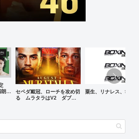
予定
四朗、
セペダ戴冠、ローチを攻め切
粟生、リナレス、亀海
が登場
る ムラタラはV2 ダブル
世界ライト級戦