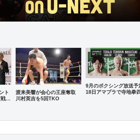
9月のボクシング放送
18日アマプラで寺地拳
ント
渡来美響が会心の王座奪取
中谷潤人、那須川天心
定戦兼
川村英吉を5回TKO
-