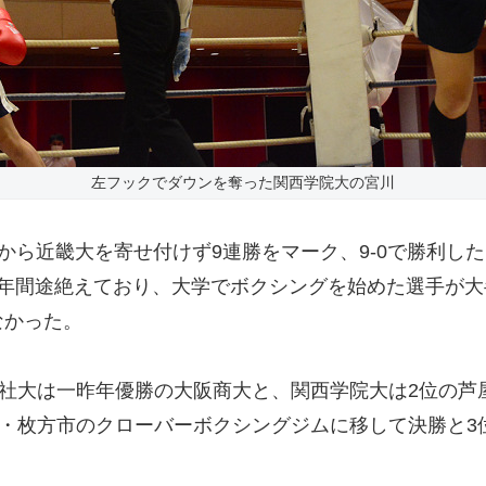
左フックでダウンを奪った関西学院大の宮川
から近畿大を寄せ付けず9連勝をマーク、9-0で勝利し
年間途絶えており、大学でボクシングを始めた選手が大半
なかった。
志社大は一昨年優勝の大阪商大と、関西学院大は2位の
阪・枚方市のクローバーボクシングジムに移して決勝と3