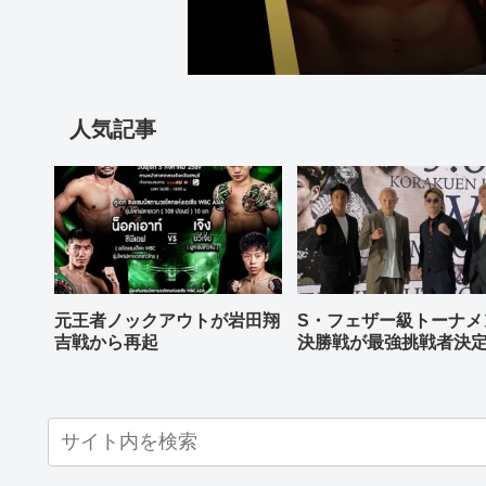
人気記事
元王者ノックアウトが岩田翔
S・フェザー級トーナメ
吉戦から再起
決勝戦が最強挑戦者決
ねる バンタム級はWBO
AP王者伊藤千飛参戦