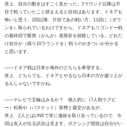
井上 自分の動きはすごく良かった。2ラウンド以降は片
目で戦っていたこと踏まえると自信はあります。ドネアも
怖いと思う。2回以降、片目であの戦い方、11回に（ダウ
ンを）取られているわけですから。ドネアもリゴンドー戦
の最終回で眼窩（がんか）底骨折を経験している。どれだ
け自分が（残り10ラウンドを）戦うのがきついか分かる
と思います。
――ドネア戦は日本か海外のどちらを希望する。
井上 どちらでも。ドネアとやるなら日本の方が盛り上が
るんじゃないですかね。
――テレビで五輪はみるか？ 個人的に（7人制ラグビ
ー）松島や（バスケット）富樫と親交があるが。
井上 2人とはLINEで常に連絡を取り合っているので、今
回は友人が出る試合は見ます。ボクシング競技は自分がい