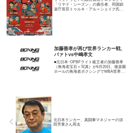
「リヤド・シーズン」の責任者、同国娯
楽庁長官トゥルキ・アル＝シェイク氏が
自身のＳＮＳで12月27日に開催するイベ
ントのカードを明らかにした。メインで
Ｓ・バンタム級４団体統一王者の井上尚
弥（大橋）がＷＢＣ同...
加藤善孝が再び世界ランカー戦、
バァトvs中嶋孝文
■元日本･OPBFライト級王者の加藤善孝
（角海老宝石＝写真）が6月20日、後楽園
ホールの角海老ボクシングでWBA世界同
級10位ブランドン・オギルビエ（豪）と
対戦。加藤（29勝9KO7敗1分）は2月、イ
ンドネシアで同国のWBO世界同級7位ダ
ウ...
元日本ランカー、真闘拳マネジャーの須
田芳黄さん死去