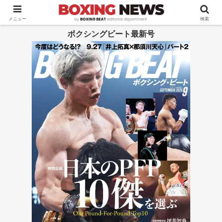
BOXING BEAT [ボクシング・ビート] 公式サイト
メニュー
検索
ボクシングビート最新号