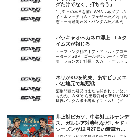
グだけでなく、打ち合う」
1月31日の本番を前にWBA世界ダブルタ
イトルマッチ（Ｓ・フェザー級／内山高
志－三浦隆司＆Ｓ・バンタム級／李冽理
－下田昭文）の公式行事がスタート。23
日は今回が初防衛戦となるS・バンタム級
王者・李冽理が横浜光ジムでスパーリン
パッキャオvsカネロ浮上 LAタ
グを公開した。 ...
イムズが報じる
トップランク社のボブ・アラム・プロモ
ーターとGBP（ゴールデンボーイ・プロ
モーションズ）社長オスカー・デラホー
ヤ氏がスーパーファイトの交渉が進行中
であることをほのめかした。ロサンゼル
ス・タイムズ紙によるとマニー・パッキ
ネリがKOを約束、あすビラヌエ
ャオ対サウル“カネロ”...
バと地元で無冠戦
薬物問題の疑惑はまだ払拭されていない
ものの、WBCから出場許可が降りたWBC
世界バンタム級王者ルイス・ネリ（メキ
シコ）が現地時間明日4日、地元ティファ
ナでWBC8位アーサー・ビラヌエバ（フ
ィリピン）を迎えてノンタイトル10回戦
井上対ピカソ、中谷対エルナンデ
を行う。3日、...
ス、ガルシア対寺地などリヤド・
シーズンが12月27日の豪華カー
ド明らかに
サウジアラビアの政府直轄プロジェクト