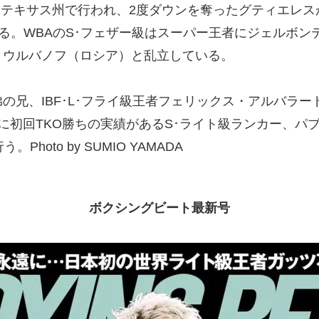
テキサス州で行われ、2度ダウンを奪ったグティエレスが
なる。WBAのS･フェザー級はスーパー王者にジェルボ
・ウルバノフ（ロシア）と乱立している。
兄、IBF･L･フライ級王者フェリックス・アルバラ
に初回TKO勝ちの実績があるS･ライト級ランカー、パ
oto by SUMIO YAMADA
ボクシングビート最新号