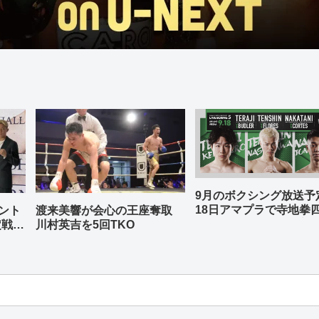
9月のボクシング放送
18日アマプラで寺地拳
ント
渡来美響が会心の王座奪取
中谷潤人、那須川天心
定戦兼
川村英吉を5回TKO
-