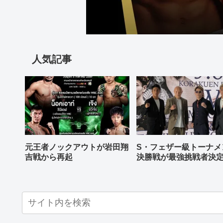
人気記事
元王者ノックアウトが岩田翔
S・フェザー級トーナメ
吉戦から再起
決勝戦が最強挑戦者決
ねる バンタム級はWBO
AP王者伊藤千飛参戦