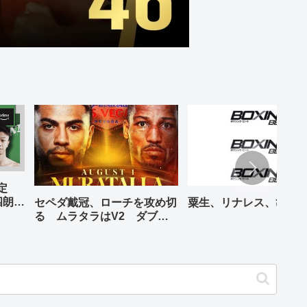
予定
四朗、
セペダ戴冠、ローチを攻め切
粟生、リナレス、亀海
が登場
る ムラタラはV2 ダブル
世界ライト級戦