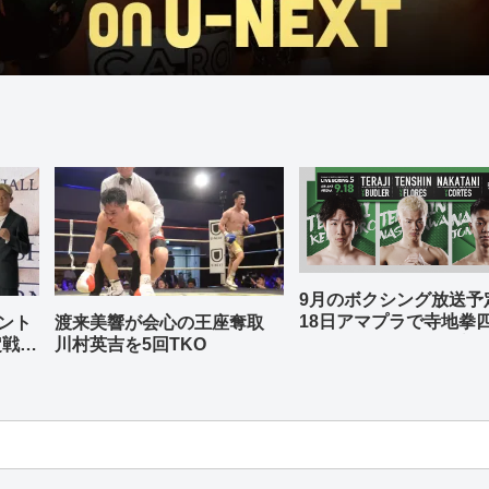
9月のボクシング放送
18日アマプラで寺地拳
ント
渡来美響が会心の王座奪取
中谷潤人、那須川天心
定戦兼
川村英吉を5回TKO
-