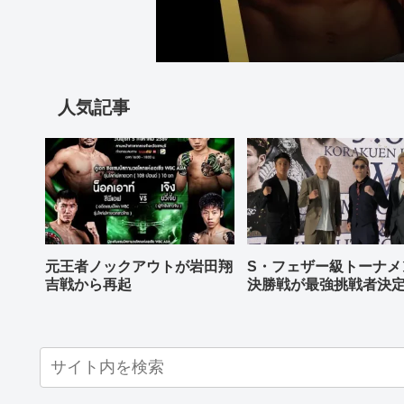
人気記事
元王者ノックアウトが岩田翔
S・フェザー級トーナメ
吉戦から再起
決勝戦が最強挑戦者決
ねる バンタム級はWBO
AP王者伊藤千飛参戦