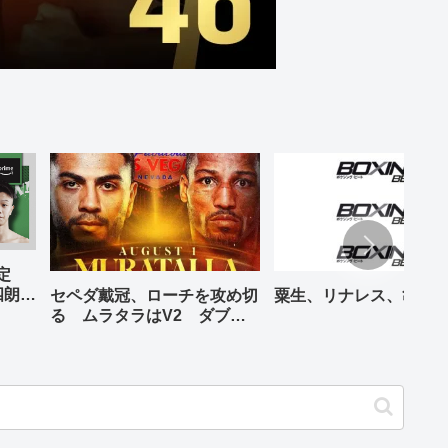
予定
四朗、
セペダ戴冠、ローチを攻め切
粟生、リナレス、亀海
が登場
る ムラタラはV2 ダブル
世界ライト級戦