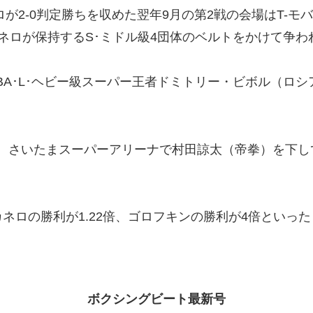
が2-0判定勝ちを収めた翌年9月の第2戦の会場はT-
ネロが保持するS･ミドル級4団体のベルトをかけて争わ
、WBA･L･ヘビー級スーパー王者ドミトリー・ビボル（
。
4月、さいたまスーパーアリーナで村田諒太（帝拳）を下
ロの勝利が1.22倍、ゴロフキンの勝利が4倍といっ
ボクシングビート最新号