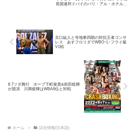
長国連邦ドバイのバリ・アル・ホテルの
ヘリポートでエキシビションマッチを行
うことになった。相手はドン“デンジャラ
ス”ムーア（米）。これまで18勝12KO1分
無敗の...
京口紘人と寺地拳四朗の対抗王者ゴンサ
レス あすフロリダでWBO･L･フライ級
V1戦
8.7ツダ興行 ホープ下町俊貴&前田稔輝
が競演 川満俊輝はWBA9位と対戦
ホーム
試合情報(日本語)