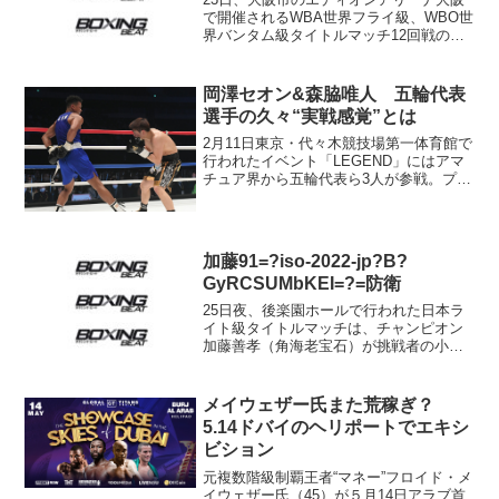
で開催されるWBA世界フライ級、WBO世
界バンタム級タイトルマッチ12回戦の調
印式、前日計量が22日、同市浪速区のホ
テルモントレグラスミア大阪で行われ
た。 WBA世界フライ級王者、井岡一翔
岡澤セオン&森脇唯人 五輪代表
（28＝井岡...
選手の久々“実戦感覚”とは
2月11日東京・代々木競技場第一体育館で
行われたイベント「LEGEND」にはアマ
チュア界から五輪代表ら3人が参戦。プロ
を相手に好スパーリングをみせた。アマ
チュア選手にとっても“実戦感覚”を試す貴
重な機会となった公開スパーリングの様
子をお届け...
加藤91=?iso-2022-jp?B?
GyRCSUMbKEI=?=防衛
25日夜、後楽園ホールで行われた日本ラ
イト級タイトルマッチは、チャンピオン
加藤善孝（角海老宝石）が挑戦者の小池
浩太（ワタナベ）を初回でストップし、2
度目の防衛に成功した。開始ゴングと同
時に積極的な攻撃をしかけたのは小池だ
メイウェザー氏また荒稼ぎ？
ったが、そこに加藤の...
5.14ドバイのヘリポートでエキシ
ビション
元複数階級制覇王者“マネー”フロイド・メ
イウェザー氏（45）が５月14日アラブ首