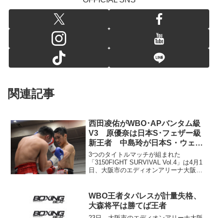
関連記事
西田凌佑がWBO･APバンタム級
V3 原優奈は日本S･フェザー級
新王者 中島玲が日本S・ウェル
ター級暫定王座獲得
3つのタイトルマッチが組まれた
「3150FIGHT SURVIVAL Vol.4」は4月1
日、大阪市のエディオンアリーナ大阪第
二競技場で開かれ、メインイベントの
WBOアジアパシフイック・バンタム級タ
イトルマッチ12回戦は、チャンピオンの
WBO王者タパレスが計量失格、
西田...
大森将平は勝てば王者
23日、大阪市のエディオンアリーナ大阪