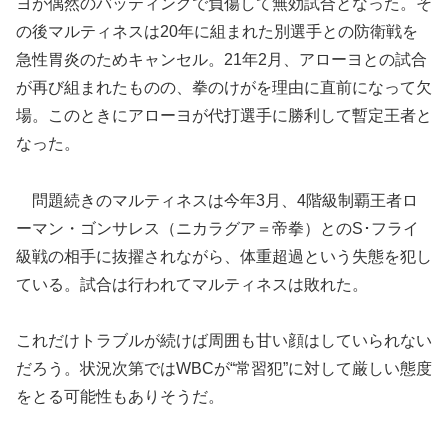
ヨが偶然のバッティングで負傷して無効試合となった。そ
の後マルティネスは20年に組まれた別選手との防衛戦を
急性胃炎のためキャンセル。21年2月、アローヨとの試合
が再び組まれたものの、拳のけがを理由に直前になって欠
場。このときにアローヨが代打選手に勝利して暫定王者と
なった。
問題続きのマルティネスは今年3月、4階級制覇王者ロ
ーマン・ゴンサレス（ニカラグア＝帝拳）とのS･フライ
級戦の相手に抜擢されながら、体重超過という失態を犯し
ている。試合は行われてマルティネスは敗れた。
これだけトラブルが続けば周囲も甘い顔はしていられない
だろう。状況次第ではWBCが“常習犯”に対して厳しい態度
をとる可能性もありそうだ。