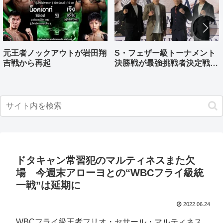
元王者ノックアウトが岩田翔
S・フェザー級トーナメント
吉戦から再起
決勝戦が最強挑戦者決定戦兼
ねる バンタム級はWBO-
AP王者伊藤千飛参戦
ドタキャン常習犯のマルティネスまた欠
場 今週末アローヨとの“WBCフライ級統
一戦”は延期に
2022.06.24
WBCフライ級王者フリオ・セサール・マルティネス