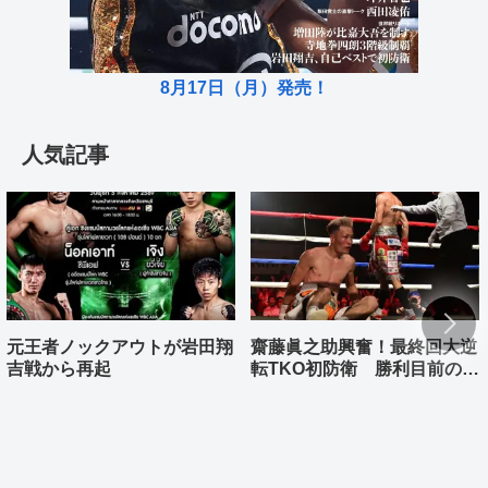
8月17日（月）発売！
人気記事
元王者ノックアウトが岩田翔
齋藤眞之助興奮！最終回大逆
吉戦から再起
転TKO初防衛 勝利目前の村
上雄大まさか