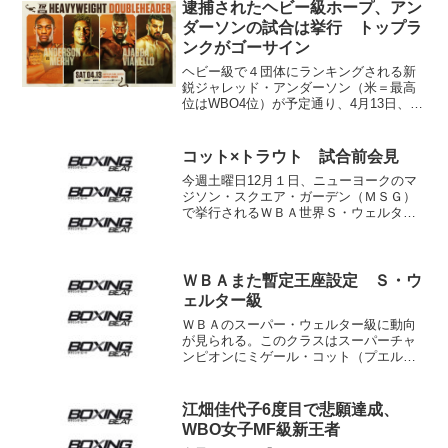
まった。 高橋は2014年の全日本新人王
逮捕されたヘビー級ホープ、アン
で...
ダーソンの試合は挙行 トップラ
ンクがゴーサイン
ヘビー級で４団体にランキングされる新
鋭ジャレッド・アンダーソン（米＝最高
位はWBO4位）が予定通り、4月13日、リ
ングに登場する運びとなった。相手は元
クルーザー級ランカーでWBCブリッジャ
ー級1位リヤド・メルウィ（ベルギー）。
コット×トラウト 試合前会見
会場は米テキサ...
今週土曜日12月１日、ニューヨークのマ
ジソン・スクエア・ガーデン（ＭＳＧ）
で挙行されるＷＢＡ世界Ｓ・ウェルター
級タイトルマッチの記者会見が28日（日
本時間29日）ＭＳＧシアターで行われ
た。挑戦者で４度世界王者に就いた（階
級は３つ）ミゲール・...
ＷＢＡまた暫定王座設定 Ｓ・ウ
ェルター級
ＷＢＡのスーパー・ウェルター級に動向
が見られる。このクラスはスーパーチャ
ンピオンにミゲール・コット（プエルト
リコ）が君臨。これはコットの実績によ
る認定で説得力に欠ける。正規チャンピ
オンはオースティン・トラウト（米）。
江畑佳代子6度目で悲願達成、
石田順裕、リゴベルト・ア...
WBO女子MF級新王者