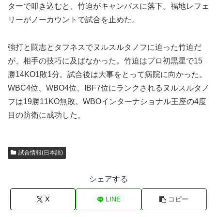
ターで叩き込むと、竹迫がキャンバスに落下。福地レフェ
リーがノーカウントで試合を止めた。
強打と闘志とタフネスでヌルスルタノフに迫った竹迫だ
が、相手の技巧に及ばなかった。竹迫はプロ初黒星で15
勝14KO1敗1分。試合後は大事をとって病院に向かった。
WBC4位、WBO4位、IBF7位にランクされるヌルスルタノ
フは19勝11KO無敗。WBOインターナショナル王座の4度
目の防衛に成功した。
試合情報(日本語)
シェアする
X
LINE
コピー