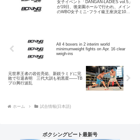
女子イベント「DANGAN-LADIES vol.5」
が19日、後楽園ホールで行われ、メイン
のWBO女子ミニ･フライ級王座決定10回
戦は、41歳のベテラン江畑佳代子（ワタ
ナベ）が26歳の塙英理加（UNITED）に3-
0判定勝ち。6度目の世界...
All 4 boxers in 2 interim world
minimumweight fights on Apr. 16 clear
weigh-ins
元世界王者の岩佐亮佑、新鋭ラミドに完
敗で引退表明 三代大訓も初黒星――TB
プロ興行波乱
ホーム
試合情報(日本語)
ボクシングビート最新号