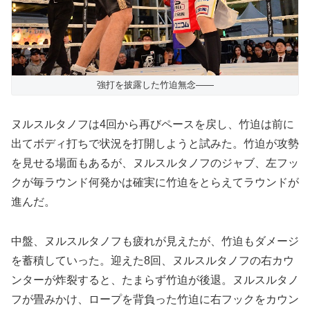
強打を披露した竹迫無念――
ヌルスルタノフは4回から再びペースを戻し、竹迫は前に
出てボディ打ちで状況を打開しようと試みた。竹迫が攻勢
を見せる場面もあるが、ヌルスルタノフのジャブ、左フッ
クが毎ラウンド何発かは確実に竹迫をとらえてラウンドが
進んだ。
中盤、ヌルスルタノフも疲れが見えたが、竹迫もダメージ
を蓄積していった。迎えた8回、ヌルスルタノフの右カウ
ンターが炸裂すると、たまらず竹迫が後退。ヌルスルタノ
フが畳みかけ、ロープを背負った竹迫に右フックをカウン