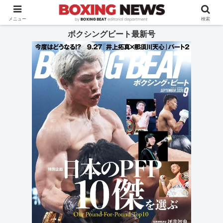
BOXING BEAT [ボクシング・ビート] 公式サイト
メニュー
検索
ボクシングビート最新号