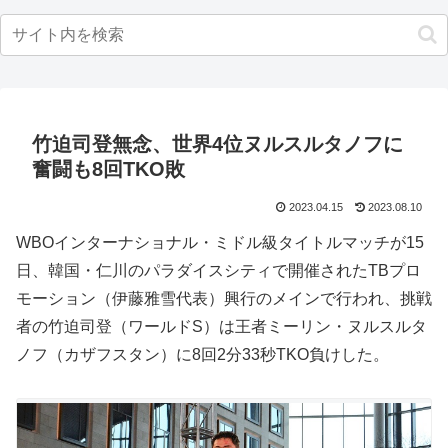
竹迫司登無念、世界4位ヌルスルタノフに
奮闘も8回TKO敗
2023.04.15
2023.08.10
WBOインターナショナル・ミドル級タイトルマッチが15
日、韓国・仁川のパラダイスシティで開催されたTBプロ
モーション（伊藤雅雪代表）興行のメインで行われ、挑戦
者の竹迫司登（ワールドS）は王者ミーリン・ヌルスルタ
ノフ（カザフスタン）に8回2分33秒TKO負けした。