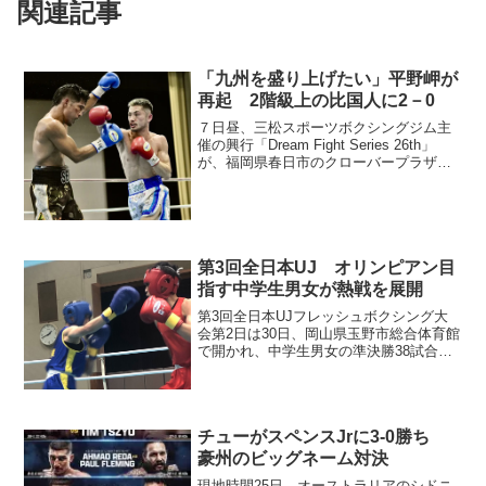
関連記事
「九州を盛り上げたい」平野岬が
再起 2階級上の比国人に2－0
７日昼、三松スポーツボクシングジム主
催の興行「Dream Fight Series 26th」
が、福岡県春日市のクローバープラザで
全８試合開催され、メインのフェザー級
８回戦は、平野岬（三松スポーツ）とフ
ィリピンS・フェザー級12位のセム・ジ...
第3回全日本UJ オリンピアン目
指す中学生男女が熱戦を展開
第3回全日本UJフレッシュボクシング大
会第2日は30日、岡山県玉野市総合体育館
で開かれ、中学生男女の準決勝38試合が
行われた。熱戦が続いた 女子は48キロ
級で昨年優勝の飯尾陽菜（愛媛・新居浜
北）が勝ち進んだ。54キロは河野さら
（福井・坂井）...
チューがスペンスJrに3-0勝ち
豪州のビッグネーム対決
現地時間25日、オーストラリアのシドニ