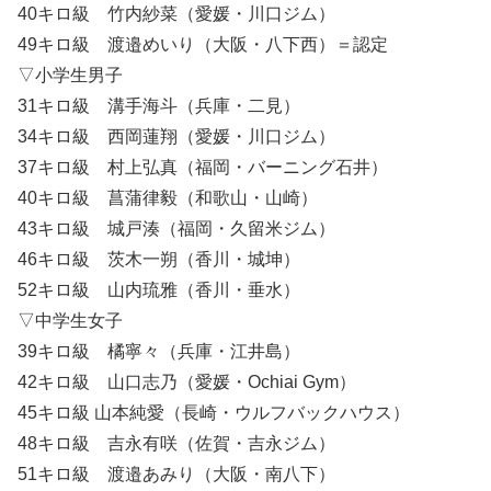
40キロ級 竹内紗菜（愛媛・川口ジム）
49キロ級 渡邉めいり（大阪・八下西）＝認定
▽小学生男子
31キロ級 溝手海斗（兵庫・二見）
34キロ級 西岡蓮翔（愛媛・川口ジム）
37キロ級 村上弘真（福岡・バーニング石井）
40キロ級 菖蒲律毅（和歌山・山崎）
43キロ級 城戸湊（福岡・久留米ジム）
46キロ級 茨木一朔（香川・城坤）
52キロ級 山内琉雅（香川・垂水）
▽中学生女子
39キロ級 橘寧々（兵庫・江井島）
42キロ級 山口志乃（愛媛・Ochiai Gym）
45キロ級 山本純愛（長崎・ウルフバックハウス）
48キロ級 吉永有咲（佐賀・吉永ジム）
51キロ級 渡邉あみり（大阪・南八下）