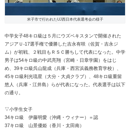
米子市で行われたUJ西日本代表選考会の様子
中学女子48キロ級は５月にウズベキスタンで開催された
アジアＵ-17選手権で優勝した吉永有咲（佐賀・吉永ジ
ム）が初戦、２戦目もＲＳＣ勝ちして代表になった。中学
男子は54キロ級の中武亮翔（宮崎・日章学園）をはじ
め、39キロ級呉山龍成（兵庫・西宮浜義務教育学校）、
45キロ級利光琉星（大分・大貞クラブ）、48キロ級重留
悠人（兵庫・江井島）らが代表になった。代表選手は以下
の通り。
▽小学生女子
34キロ級 伊藤明愛（沖縄・ウィナー）＝認
37キロ級 山景優姫（香川・太田南）