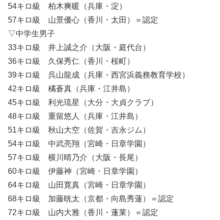
54キロ級 柏木爽暖（兵庫・淀）
57キロ級 山景優心（香川・太田）＝認定
▽中学生男子
33キロ級 井上誠之介（大阪・庭代台）
36キロ級 久保秀仁（香川・桜町）
39キロ級 呉山龍成（兵庫・西宮浜義務教育学校）
42キロ級 橘蒼真（兵庫・江井島）
45キロ級 利光琉星（大分・大貞クラブ）
48キロ級 重留悠人（兵庫・江井島）
51キロ級 秋山大空（佐賀・吉永ジム）
54キロ級 中武亮翔（宮崎・日章学園）
57キロ級 横川晴乃介（大阪・長尾）
60キロ級 伊藤神（宮崎・日章学園）
64キロ級 山田寛真（宮崎・日章学園）
68キロ級 加藤晄太（京都・向島秀蓮）＝認定
72キロ級 山内大雅（香川・蓬莱）＝認定