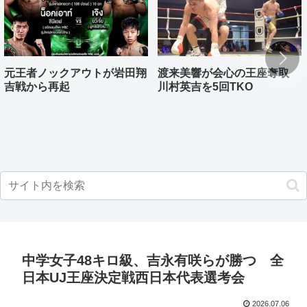
元王者ノックアウトが岩田翔
渡来美響が会心の王座奪取
吉戦から再起
川村英吉を5回TKO
中学女子48キロ級、吉永有咲らが勝つ 全
日本UJ王座決定戦西日本代表選考会
2026.07.06