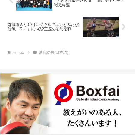
L・ミドル級吉永羚将 関西学生リーグ
戦最終週
森脇唯人が10月にソウルでユンとみたび
対戦 S・ミドル級2王座の初防衛戦
ホーム
試合結果(日本語)