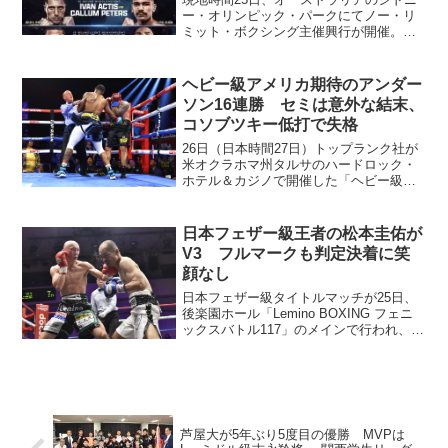
ー・オリンピック・パークにてノー・リ
ミット・ボクシング主催興行が開催。今
回、同プロモーションは『ＵＳＡ vs. Ａ
ＵＳ』と対抗戦の図式でプロモーション
活動を行ってきたものの、試合前約１週
ヘビー級アメリカ期待のアンダー
間のうちにセミと...
ソン16連勝 セミは意外な結末、
コソブツキー低打で失格
26日（日本時間27日）トップランク社が
米オクラホマ州タルサのハードロック・
ホテル＆カジノで開催した「ヘビー級祭
り」のメインに登場した大型ホープ、ジ
ャレッド・アンダーソン（米＝WBA5
位）がアンドリー・ルデンコ（ウクライ
日本フェザー級王者の松本圭佑が
ナ）に5回1分40秒...
V3 フルマークも判定決着に笑
顔なし
日本フェザー級タイトルマッチが25日、
後楽園ホール「Lemino BOXING フェニ
ックスバトル117」のメインで行われ、王
者の松本圭佑（大橋）が挑戦者8位の藤田
裕史（井岡）に3-0判定勝ち。3度目の防
衛に成功した。スコアは100-90×...
芦屋大が5年ぶり5度目の優勝 MVPは