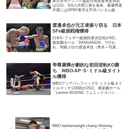
東日本ボクシング協会月間賞選考委員会
は12日、9月の月間三賞を発表。最優秀選
手賞にはOPBF東洋太平洋バンタム級チ
ャンピオンに輝いた千葉開（横浜光）が
選ばれた。 千葉は9月22日、OPBFバン
タム級王者の栗原慶太（一力）に挑戦。
渡邉卓也が元王者振り切る 日本
序盤はチャン...
SFe級挑戦権獲得
日本S･フェザー級挑戦者決定戦が9日、
後楽園ホール「DANGAN229」で行わ
れ、同級２位の渡邉卓也（青木＝写真）
が同１位の源大輝（ワアナベ）に3-0判定
勝ち。渡邉は12年7月、日本フェザー級王
者の天笠尚に挑戦して以来の日本タイト
帝尊康輝が劇的な初回逆転KO勝
ル挑戦に前...
ち WBO-AP･S･ミドル級タイト
ル獲得
WBOアジアパシフィックS･ミドル級タイ
トルマッチ12回戦が25日、後楽園ホール
「Lemino BOXING フェニックスバトル
117」のセミで行われ、挑戦者1位で日本
同級王者の帝尊康輝（一力）は王者ユ
ン・ドクノ（韓国）に1回1分25秒TK...
WBO bantamweight champ Moloney