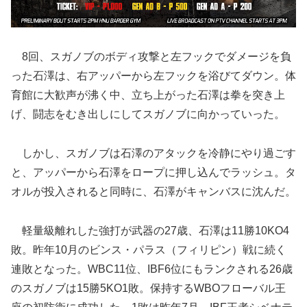
8回、スガノブのボディ攻撃と左フックでダメージを負
った石澤は、右アッパーから左フックを浴びてダウン。体
育館に大歓声が沸く中、立ち上がった石澤は拳を突き上
げ、闘志をむき出しにしてスガノブに向かっていった。
しかし、スガノブは石澤のアタックを冷静にやり過ごす
と、アッパーから石澤をロープに押し込んでラッシュ。タ
オルが投入されると同時に、石澤がキャンバスに沈んだ。
軽量級離れした強打が武器の27歳、石澤は11勝10KO4
敗。昨年10月のビンス・パラス（フィリピン）戦に続く
連敗となった。WBC11位、IBF6位にもランクされる26歳
のスガノブは15勝5KO1敗。保持するWBOフローバル王