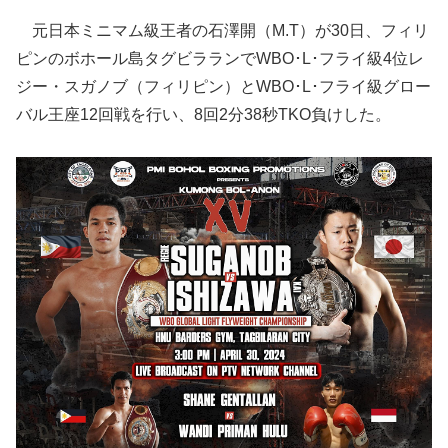
元日本ミニマム級王者の石澤開（M.T）が30日、フィリ
ピンのボホール島タグビラランでWBO･L･フライ級4位レ
ジー・スガノブ（フィリピン）とWBO･L･フライ級グロー
バル王座12回戦を行い、8回2分38秒TKO負けした。