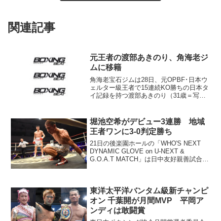
関連記事
元王者の渡部あきのり、角海老ジ
ムに移籍
角海老宝石ジムは28日、元OPBF･日本ウ
ェルター級王者で15連続KO勝ちの日本タ
イ記録を持つ渡部あきのり（31歳＝写
真）が野口ジムから角海老ジムに移籍し
たと発表した。 2011年にOPBF&日本
王座を獲得した渡部は日本王座を4度、
堀池空希がデビュー3連勝 地域
OPB...
王者ワンに3-0判定勝ち
21日の後楽園ホールの「WHO'S NEXT
DYNAMIC GLOVE on U-NEXT &
G.O.A.T MATCH」は日中友好親善試合。
4対4で行われ、3勝1敗で日本が勝ち越し
た。 大トリのメインを飾るS・ライト級
8回戦は、それに...
東洋太平洋バンタム級新チャンピ
オン 千葉開が月間MVP 平岡ア
ンディは敢闘賞