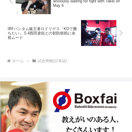
anxiously waiting for fight with Takei on
May 6
IBFバンタム級王者ロドリゲス「KOで勝
ちたい」 5.4西田凌佑との初防衛戦に余
裕ムード
ホーム
試合情報(日本語)