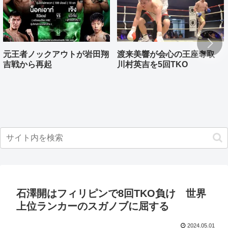
元王者ノックアウトが岩田翔
渡来美響が会心の王座奪取
吉戦から再起
川村英吉を5回TKO
石澤開はフィリピンで8回TKO負け 世界
上位ランカーのスガノブに屈する
2024.05.01