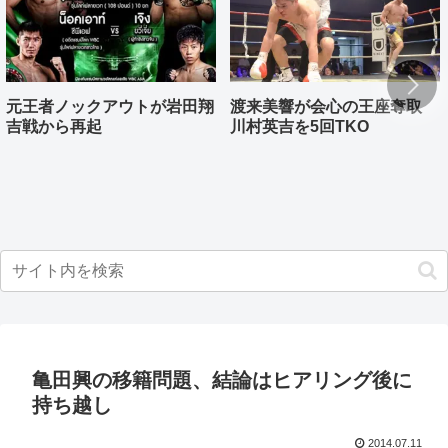
元王者ノックアウトが岩田翔
渡来美響が会心の王座奪取
吉戦から再起
川村英吉を5回TKO
亀田興の移籍問題、結論はヒアリング後に
持ち越し
2014.07.11