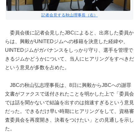
記者会見する秋山理事長（右）
委員会後に記者会見したJBCによると、出席した委員か
らは、興毅がUNITEDジムへの移籍を決意した経緯や、
UINTEDジムがガバナンスをしっかり守り、選手を管理で
きるジムかどうかについて、当人にヒアリングをすべきだ
という意見が多数を占めた。
JBCの秋山弘志理事長は、8日に興毅からJBCへの謝罪
文書がファクスで送付されたことを明かした上で「委員会
では話を聞かないで結論を出すのは拙速すぎるという意見
だった。できるだけ早い時期にヒアリングをして、資格審
査委員会を再度開き、決着をつけたい」との見通しを示し
た。