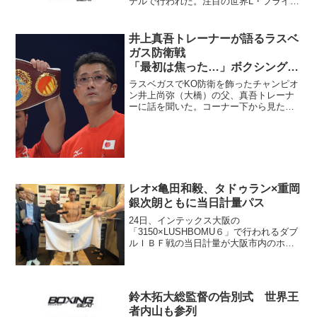
テルで行われた。注目の世界L・フライ級
王座統一戦はWBAチャンピオン田口良一
（ワタナベ）が48.8キロ、IBFチャンピオ
ンのミラン・メリンド（比）が48.7キロ
井上真吾トレーナーが語るラスベ
でとも...
ガス防衛戦
「最初は焦った…」ボクシング･
ビート12月号より
ラスベガスでKO防衛を飾ったチャンピオ
ン井上尚弥（大橋）の父、真吾トレーナ
ーに話を聞いた。コーナー下から見た一
戦とは――。＝ボクシング・ビート12月
号より＝ 聖地で圧倒的な強さを見せつ
けた井上を支えた筆頭といえば言うまで
もなくこの人、父でも...
レオ×亀田和毅、タドゥラン×重岡
銀次朗ともに当日計量パス
24日、インテックス大阪の
「3150×LUSHBOMU６」で行われるダブ
ルＩＢＦ戦の当日計量が大阪市内のホテ
ルであり、出場の４選手がクリア。両試
合とも規定通り行われる。タドゥラン
（亀田プロモーション提供写真） メイ
ンのフェザー級戦は王者アン...
鈴木拓大総監督の告別式 世界王
者内山も参列