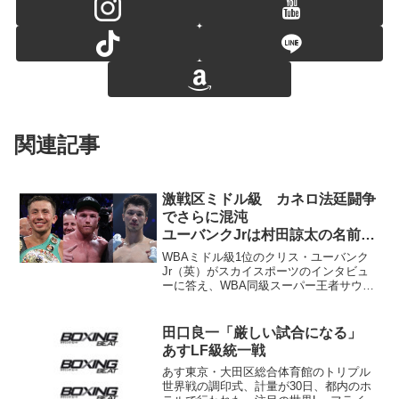
関連記事
激戦区ミドル級 カネロ法廷闘争
でさらに混沌
ユーバンクJrは村田諒太の名前挙
げる
WBAミドル級1位のクリス・ユーバンク
Jr（英）がスカイスポーツのインタビュ
ーに答え、WBA同級スーパー王者サウ
ル“カネロ”アルバレス（メキシコ）と
WBAレギュラー王者、村田諒太（帝拳）
との対戦を希望した。 WBA同級暫定王
田口良一「厳しい試合になる」
者でもあるユーバ...
あすLF級統一戦
あす東京・大田区総合体育館のトリプル
世界戦の調印式、計量が30日、都内のホ