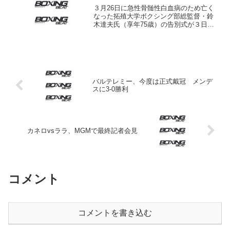
３月26日に急性骨髄性白血病のため亡く
なった拓殖大学ボクシング部総監督・鈴
木達夫氏（享年75歳）の告別式が３日午
後東京・中野区の宝仙寺で厳かに営まれ
た。 大学ボクシングのチャンピオン校
に育て上げるなどアマチュアボクシング
界に大きな貢献をした...
バルテレミー、今度は正式戴冠 メンデ
スに3-0勝利
カネロvsララ、MGMで最終記者会見
コメント
コメントを書き込む