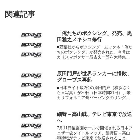
関連記事
「俺たちのボクシング」発売、黒
田雅之メキシコ修行
■双葉社からボクシング・ムック本「俺た
ちのボクシング」が発売された。今号は
カリスマボクサー辰吉丈一郎を大特集。
本人へのロングインタビューを敢行した
ほか、妻、恩師に加え、激闘を繰り広げ
たウィラポン、シリモンコン、サラゴサ
原田門戸が世界ランカーに惜敗、
といった海外の宿敵を含...
グローブス再起
■日本ライト級2位の原田門戸（横浜さく
ら＝写真）が30日（日本時間31日）、米
カリフォルニア州バーバンクのリングで
IBF世界同級4位ホセ・フェリックス
Jr（メキシコ）と対戦。序盤から積極的
なボクシングを展開しながら、1-2（95-
細野－高山戦、テレビ東京で放送
94、94...
へ
7月11日後楽園ホールで開催される日本フ
ェザー級タイトルマッチ、細野悟－高山
和徳戦がテレビ東京で放送されることが