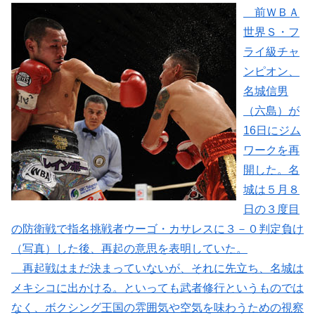
前ＷＢＡ
世界Ｓ・フ
ライ級チャ
ンピオン、
名城信男
（六島）が
16日にジム
ワークを再
開した。名
城は５月８
日の３度目
の防衛戦で指名挑戦者ウーゴ・カサレスに３－０判定負け
（写真）した後、再起の意思を表明していた。
再起戦はまだ決まっていないが、それに先立ち、名城は
メキシコに出かける。といっても武者修行というものでは
なく、ボクシング王国の雰囲気や空気を味わうための視察