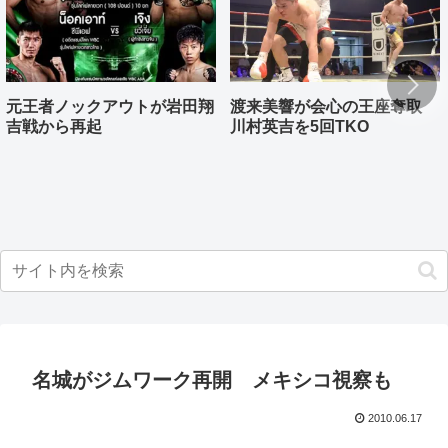
元王者ノックアウトが岩田翔
渡来美響が会心の王座奪取
吉戦から再起
川村英吉を5回TKO
名城がジムワーク再開 メキシコ視察も
2010.06.17