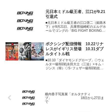
急きょ決まった。スケジュールは次の通
り。７月２３日午後４時５５分～５時１
５分ゲスト解説に世界王者・内山高志＆
元日本ミドル級王者、江口が9.21
細野の同僚である日本...
引退式
■元日本ミドル級王者の江口啓二（姫路木
下）が9月21日、兵庫県福崎町のエルデホ
ールでゴングの「BIG FIGHT BOXING
vol.43」で引退式を行う。引退記念スパー
リングの相手は、元OPBFウェルター級
王者の丸元大成（現大成ジム会長...
ボクシング配信情報 10.22リナ
レスがイギリス登場 10.31ダブ
ルタイトル戦
■10.10「ダイヤモンドグローブ」◇ウェ
ルター級8回戦永田大士（三迫）×キム・
ジンス（韓）◇S･フェザー級8回戦佐川
遼（三迫）×福井貫太（石田）※FODで
18時からライブ配信、15日26時50分から
フジテレビで放送■10.12「FEDEL...
横内香子写真展「オルタナティ
ブ」 18日から27日ま
で