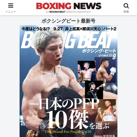
BOXING BEAT [ボクシング・ビート] 公式サイト
メニュー
検索
ボクシングビート最新号