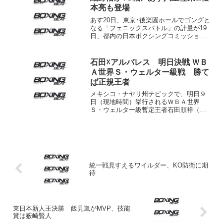
本亮も登場
あす20日、東京･後楽園ホールでゴングと
なる「フェニックスバトル」の計量が19
日、都内の日本ボクシングコミッション
で行われた。これが2度目の日本王座の3
度目の防衛戦に臨む日本フェザー級王者
の細野悟（大橋）はリミットの57.1キ
石田☓アルバレス 明日決戦 ＷＢ
ロ、初挑戦とな...
Ａ世界Ｓ・ウェルター級戦 勝て
ば正規王者
メキシコ・ナヤリ州テピックで、明日９
日（現地時間）挙行されるＷＢＡ世界
Ｓ・ウェルター級暫定王者石田順裕（金
沢）－９位リゴベルト“エスパニョール”ア
ルバレス（メキシコ）戦の計量が８日同
地で行われ、石田、アルバレスともリミ
ット１５４ポンド（６９...
統一戦見すえるワイルダー、KO防衛に期
待
東日本新人王決勝 飯見嵐がMVP、技能
賞は薮崎賢人