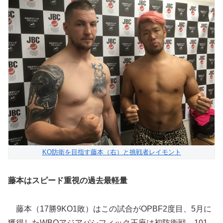
KO防衛を目指す藤本（右）と挑戦者レイモント
藤本はスピード重視の過去最軽量
藤本（17勝9KO1敗）はこの試合がOPBF2度目、5月に
獲得したWBOアジアパシフィック王座は初防衛戦。101