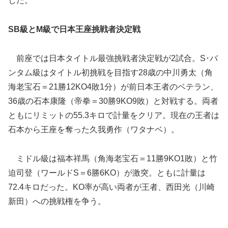
した。
SB級とM級で日本王座挑戦者決定戦
前座では日本タイトル最強挑戦者決定戦が2試合。S･バ
ンタム級はタイトル初挑戦を目指す28歳の中川勇太（角
海老宝石＝21勝12KO4敗1分）が前日本王者のベテラン、
36歳の石本康隆（帝拳＝30勝9KO9敗）と対戦する。両者
ともにリミットの55.3キロで計量をクリア。現在の王者は
石本から王座を奪った久我勇作（ワタナベ）。
ミドル級は福本祥馬（角海老宝石＝11勝9KO1敗）と竹
迫司登（ワールドS＝6勝6KO）が激突。ともに計量は
72.4キロだった。KO率が高い両者が王者、西田光（川崎
新田）への挑戦権を争う。