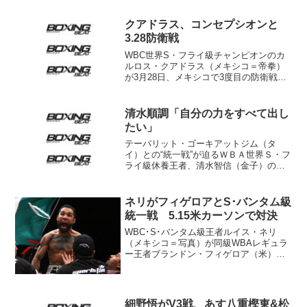
クアドラス、コンセプシオンと
3.28防衛戦
WBC世界S・フライ級チャンピオンのカ
ルロス・クアドラス（メキシコ＝帝拳）
が3月28日、メキシコで3度目の防衛戦を
行う。相手は元WBA世界フライ級暫定王
者で現WBC･S･フライ級シルバー王者（2
位）の強打者ルイス・コンセプシオン
清水順調「自分の力をすべて出し
（パナマ）。...
たい」
テーパリット・ゴーキアットジム（タ
イ）との“統一戦”が迫るＷＢＡ世界Ｓ・フ
ライ級休養王者、清水智信（金子）の公
開練習が25日、都内のジムで行われ
た。 ジムの４回戦ボーイを相手に行っ
た２ラウンドのスパーリングでは、シャ
ネリがフィゲロアとS･バンタム級
ープな左ストレート、アッ...
統一戦 5.15米カーソンで対決
WBC･S･バンタム級王者ルイス・ネリ
（メキシコ＝写真）が同級WBAレギュラ
ー王者ブランドン・フィゲロア（米）と
統一戦を行うことになった。スケジュー
ルは5月15日。米カリフォルニア州カーソ
ンのディグニティ・ヘルス・スポーツパ
ークで予定される...
細野悟がV3戦、あす八重樫東&松