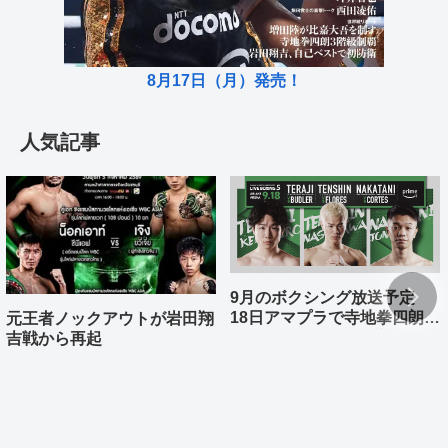
8月17日（月）発売！
人気記事
9月のボクシング放送予定
18日アマプラで寺地拳四朗、
元王者ノックアウトが岩田翔
中谷潤人、那須川天心が登場
吉戦から再起