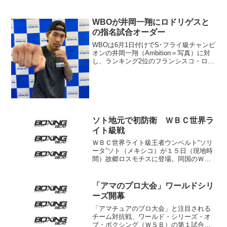
27日（木）午後2:00～4:00ＷＯＷＯＷラ
イブ エキサイト...
WBOが井岡一翔にロドリゲスと
の指名試合オーダー
WBOは6月1日付けでS･フライ級チャンピ
オンの井岡一翔（Ambition＝写真）に対
し、ランキング2位のフランシスコ・ロド
リゲスJr（メキシコ）との指名試合をオ
ーダーした。交渉期間は30日で、交渉が
まとまらない場合は入札となる。 同級1
位...
ソト地元で初防衛 ＷＢＣ世界ラ
イト級戦
ＷＢＣ世界ライト級王者ウンベルト“ソリ
ータ”ソト（メキシコ）が１５日（現地時
間）故郷ロスモチスに登場。同国のＷＢ
Ｃ３位リカルド“ペロン”ドミンゲスに１２
回判定勝ちで初防衛を果たした。 ダウ
ンシーンはなし。リングサイドでＷＢＣ
「アマのプロ大会」ワールドシリ
世界バンタム級新...
ーズ開幕
「アマチュアのプロ大会」と注目される
チーム対抗戦、ワールド・シリーズ・オ
ブ・ボクシング（ＷＳＢ）の第１試合が