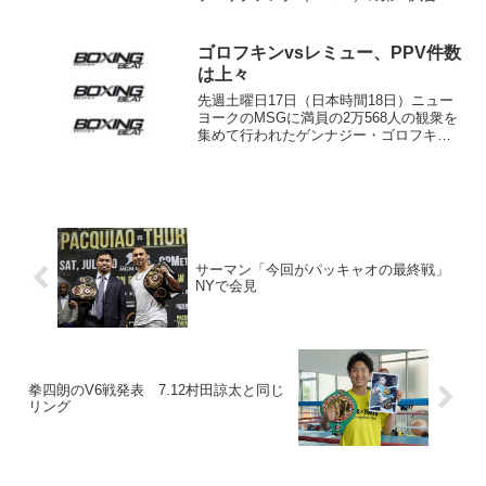
先週末から世界３大陸の６ヵ所で開催さ
れた。23日（現地時間）にはマイアミ・
ギャロス対ロサンゼルス・マタドールズ
ゴロフキンvsレミュー、PPV件数
の対抗戦がマイアミのア...
は上々
先週土曜日17日（日本時間18日）ニュー
ヨークのMSGに満員の2万568人の観衆を
集めて行われたゲンナジー・ゴロフキン
（カザフスタン＝写真）vsデビッド・レ
ミュー（カナダ）のミドル級統一戦。そ
のPPV購買件数が複数のメディアから発
表された。...
サーマン「今回がパッキャオの最終戦」
NYで会見
拳四朗のV6戦発表 7.12村田諒太と同じ
リング