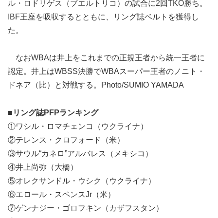
ル・ロドリゲス（プエルトリコ）の試合に2回TKO勝ち。
IBF王座を吸収するとともに、リング誌ベルトを獲得し
た。
なおWBAは井上をこれまでの正規王者から統一王者に
認定。井上はWBSS決勝でWBAスーパー王者のノニト・
ドネア（比）と対戦する。Photo/SUMIO YAMADA
■リング誌PFPランキング
①ワシル・ロマチェンコ（ウクライナ）
②テレンス・クロフォード（米）
③サウル“カネロ”アルバレス（メキシコ）
④井上尚弥（大橋）
⑤オレクサンドル・ウシク（ウクライナ）
⑥エロール・スペンスJr（米）
⑦ゲンナジー・ゴロフキン（カザフスタン）