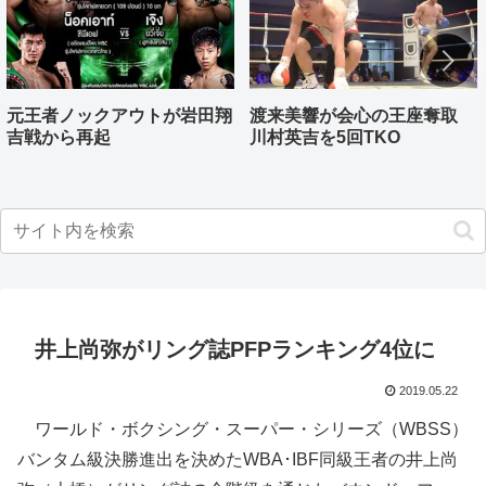
元王者ノックアウトが岩田翔
渡来美響が会心の王座奪取
吉戦から再起
川村英吉を5回TKO
井上尚弥がリング誌PFPランキング4位に
2019.05.22
ワールド・ボクシング・スーパー・シリーズ（WBSS）
バンタム級決勝進出を決めたWBA･IBF同級王者の井上尚