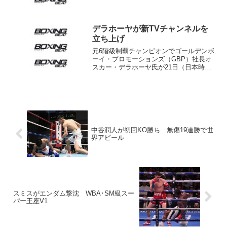
だった。 川島氏は熊本県出身。鎮西高
校－日本大学でボクシングを続け、卒業
後は同部のコーチ、監督を務めた。日本
大学農獣医学部（現...
デラホーヤが新TVチャンネルを
立ち上げ
元6階級制覇チャンピオンでゴールデンボ
ーイ・プロモーションズ（GBP）社長オ
スカー・デラホーヤ氏が21日（日本時間
22日）マイアミで記者会見を開き、ケー
ブルテレビに自身のチャンネルを開設す
ると発表した。名称はズバリ「デラホー
ヤTV」。スペイ...
中谷潤人が初回KO勝ち 無傷19連勝で世
界アピール
スミスがエンダム撃沈 WBA･SM級スー
パー王座V1