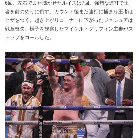
6回、左右でまた沸かせたルイスは7回、強烈な連打で王
者を前のめりに倒す。カウント後また連打に捕まり王者は
ヒザをつく。起き上がりコーナーに下がったジョシュアは
戦意喪失。様子を観察したマイケル・グリフィン主審がス
トップをコールした。