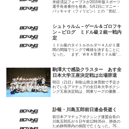
米経済誌フォーブスが2015年版スポーツ
選手長者番付を発表。5月2日にマニー・
パッキャオ（フィリピン）との「世紀の
対決」に勝利したフロイド・メイウェザ
ー（米）がぶっちぎりの1位に輝いた。そ
の額なんと3億ドル（約368億円）。ゴル
シュトゥルム－ゲール＆ゴロフキ
フのスター選...
ン－ピログ ミドル級２統一戦内
定
ミドル級のタイトルホルダー４人が１週
間の間隔でリングで雌雄を決することに
なった。 まず、ＷＢＡ世界ミドル級“ス
ーパー王者”フェリックス・シュトゥルム
（ドイツ）がＩＢＦ王者のダニエル・ゲ
ール（豪州）とベルトをかけて９月１
駒澤大で感染クラスター あす全
日、ドイツ国内（会場は...
日本大学王座決定戦は出場辞退
明日（21日）和歌山県立体育館で予定さ
れているアマチュアの全日本大学ボクシ
ング王座決定戦は、関東リーグの優勝
校・駒澤大学ボクシング部の寮（東京・
世田谷）で新型コロナウィルスの感染ク
ラスターが発生したため、試合をする状
訃報・川島五郎前日連会長逝く
況ではなくなっている。 ...
前日本アマチュアボクシング連盟会長の
川島五郎氏が５日午前12時35分、肺炎の
ため静岡県内の病院で亡くなった。75歳