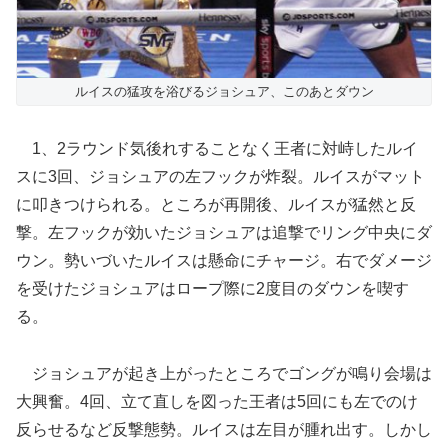
ルイスの猛攻を浴びるジョシュア、このあとダウン
1、2ラウンド気後れすることなく王者に対峙したルイ
スに3回、ジョシュアの左フックが炸裂。ルイスがマット
に叩きつけられる。ところが再開後、ルイスが猛然と反
撃。左フックが効いたジョシュアは追撃でリング中央にダ
ウン。勢いづいたルイスは懸命にチャージ。右でダメージ
を受けたジョシュアはロープ際に2度目のダウンを喫す
る。
ジョシュアが起き上がったところでゴングが鳴り会場は
大興奮。4回、立て直しを図った王者は5回にも左でのけ
反らせるなど反撃態勢。ルイスは左目が腫れ出す。しかし