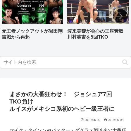
元王者ノックアウトが岩田翔
渡来美響が会心の王座奪取
吉戦から再起
川村英吉を5回TKO
まさかの大番狂わせ！ ジョシュア7回
TKO負け
ルイスがメキシコ系初のヘビー級王者に
2019.06.02
2019.06.03
マイク・タイソンvsバスター・ダグラス戦以来の大番狂