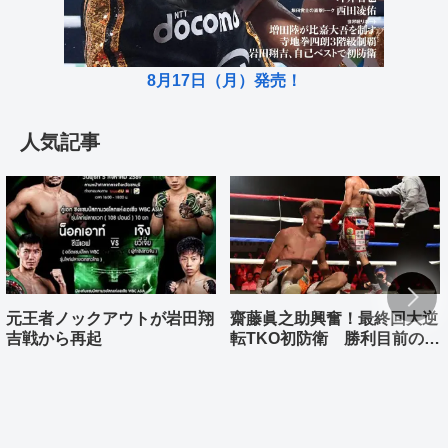
8月17日（月）発売！
人気記事
元王者ノックアウトが岩田翔
齋藤眞之助興奮！最終回大逆
吉戦から再起
転TKO初防衛 勝利目前の村
上雄大まさか