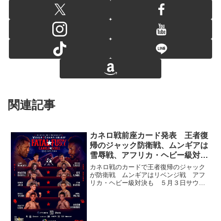
関連記事
カネロ戦前座カード発表 王者復
帰のジャック防衛戦、ムンギアは
雪辱戦、アフリカ・ヘビー級対決
も
カネロ戦のカードで王者復帰のジャック
が防衛戦 ムンギアはリベンジ戦 アフ
リカ・ヘビー級対決も ５月３日サウジ
アラビア・リヤドのＡＮＢアリーナで行
われるサウル“カネロ”アルバレス（メキシ
コ）vs.ウィリアム・スクール（キュー
バ）のＳ・ミドル級...