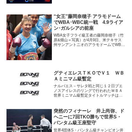
“女王”藤岡奈穂子 アラモドーム
でWBA･WBC統一戦 4.9ライア
ン･ガルシアの前座
WBA女子フライ級王者の藤岡奈穂子（竹
原&畑山＝写真）が4月9日、米テキサス
州サンアントニオのアラモドームでWBC
王者マーレン・エスパーザ（米）と統一
戦を行うことになった。藤岡が1日、オン
ラインで記者会見して発表した。 昨年7
月、米国デビュ...
グティエレスＴＫＯでＶ１ ＷＢ
Ａミニマム級暫定
ナルバエス－サレタ戦と同じ１２日ブエ
ノスアイレスのリングで行われたＷＢＡ
世界ミニマム級暫定タイトルマッチは、
王者サミー・グティエレス（メキシコ）
が６回２分１９秒ＴＫＯ勝ちで挑戦者レ
ナン・トロンコ（フィリピン）を下し、
突然のフィナーレ 井上尚弥、ド
初防衛を果たした。 初回...
ヘニーに7回TKO勝ちで世界S・
バンタム級王座堅守
世界4団体S・バンタム級チャンピオン井