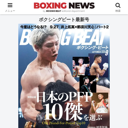
BOXING BEAT [ボクシング・ビート] 公式サイト
メニュー
検索
ボクシングビート最新号