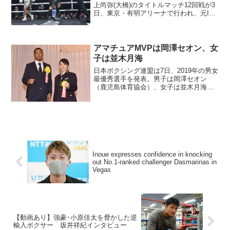
上尚弥(大橋)のタイトルマッチ12回戦が3
日、東京・有明アリーナで行われ、元IBF
王者でWBO2位、WBA6位、WBC7位の
TJ・ドヘニー(アイルランド)を7回16秒
TKOで破り、WBOとWBCは3度目...
アマチュアMVPは岡澤セオン、女
子は並木月海
日本ボクシング連盟は7日、2019年の男女
最優秀選手を発表。男子は岡澤セオン
（鹿児島体育協会）、女子は並木月海
（自衛隊体育学校）が選ばれた。両選手
は7日、東京ドームで開かれた年間表彰式
（プロ合同）の場で表彰された。他の表
彰選手は後日発表され...
Inoue expresses confidence in knocking
out No.1-ranked challenger Dasmarinas in
Vegas
【動画あり】強豪･小原佳太を脅かした逆
輸入ボクサー 坂井祥紀インタビュー