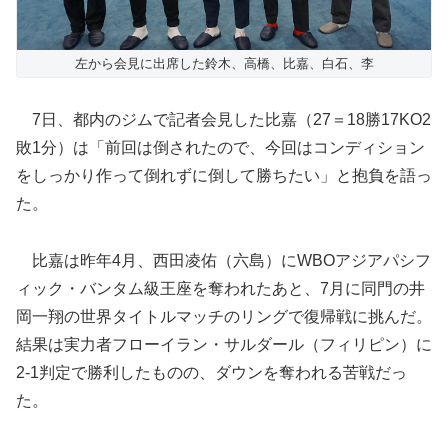
左から会見に出席した鈴木、高橋、比嘉、白石、李
7日、都内のジムで記者会見した比嘉（27＝18勝17KO2
敗1分）は「前回は倒されたので、今回はコンディション
をしっかり作って倒れずに倒して勝ちたい」と抱負を語っ
た。
比嘉は昨年4月、西田凌佑（六島）にWBOアジアパシフ
ィック・バンタム級王座を奪われたあと、7月に同門の井
岡一翔の世界タイトルマッチのリングで復帰戦に挑んだ。
結果は実力者フローイラン・サルダール（フィリピン）に
2-1判定で勝利したものの、ダウンを奪われる苦戦だっ
た。