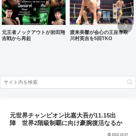
元王者ノックアウトが岩田翔
渡来美響が会心の王座奪取
吉戦から再起
川村英吉を5回TKO
元世界チャンピオン比嘉大吾が11.15出
陣 世界2階級制覇に向け豪腕復活なるか
2022.10.07