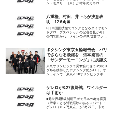
ン・モズリー（米）が昨年のカネロ・ア
ルバレス戦以来１年ぶりにリングに立
つ。モズリーは明日18日（日本時間19
日）メキシコのリゾートタウン、カンク
八重樫、村田、井上らが決意表
ンでパブロ・セサール...
明 12.6両国
6日両国国技館でゴングとなるダイヤモン
ドグローブスペシャルの記者会見が4日、
都内で開かれ、メインのWBC世界フライ
級タイトルマッチに出場するチャンピオ
ン八重樫東（大橋）、プロ第2戦に臨む五
輪金メダリスト村田諒太（三迫）、最速
ボクシング東京五輪報告会 パリ
タイ記録となるプ...
でさらなる飛躍を 張本発言の
「サンデーモーニング」に抗議文
東京オリンピックで男女合わせて3つのメ
ダルを獲得したボクシング勢が11日、オ
ンラインで「東京2020オリンピックボク
シング報告会」を開き、日本ボクシング
連盟の内田禎信会長やオリンピックに出
場した6選手らが出席した。 女子フェザ
ゲレロが8.27復帰戦、ワイルダー
ー級で金メダル...
は手術か
■元世界4階級制覇王者で日本の亀海喜寛
（帝拳）とも対戦経験のあるロバート・
ゲレロ（米＝写真左）が8月27日、米カリ
フォルニア州アナハイムのリングに登