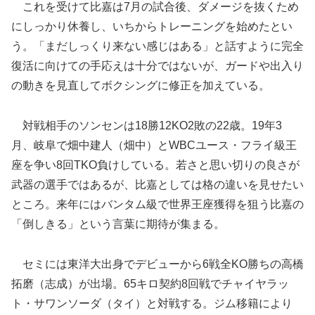
これを受けて比嘉は7月の試合後、ダメージを抜くため
にしっかり休養し、いちからトレーニングを始めたとい
う。「まだしっくり来ない感じはある」と話すように完全
復活に向けての手応えは十分ではないが、ガードや出入り
の動きを見直してボクシングに修正を加えている。
対戦相手のソンセンは18勝12KO2敗の22歳。19年3
月、岐阜で畑中建人（畑中）とWBCユース・フライ級王
座を争い8回TKO負けしている。若さと思い切りの良さが
武器の選手ではあるが、比嘉としては格の違いを見せたい
ところ。来年にはバンタム級で世界王座獲得を狙う比嘉の
「倒しきる」という言葉に期待が集まる。
セミには東洋大出身でデビューから6戦全KO勝ちの高橋
拓磨（志成）が出場。65キロ契約8回戦でチャイヤラッ
ト・サワンソーダ（タイ）と対戦する。ジム移籍により