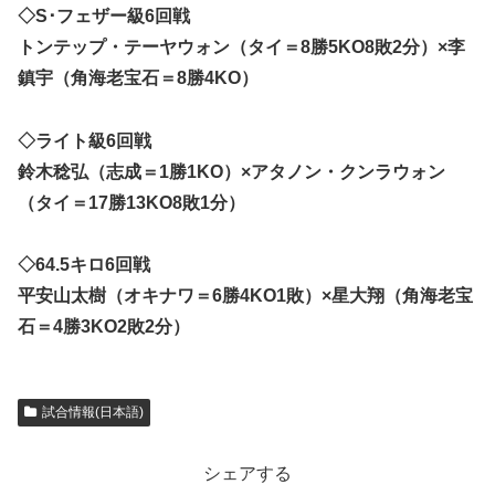
◇S･フェザー級6回戦
トンテップ・テーヤウォン（タイ＝8勝5KO8敗2分）×李
鎮宇（角海老宝石＝8勝4KO）
◇ライト級6回戦
鈴木稔弘（志成＝1勝1KO）×アタノン・クンラウォン
（タイ＝17勝13KO8敗1分）
◇64.5キロ6回戦
平安山太樹（オキナワ＝6勝4KO1敗）×星大翔（角海老宝
石＝4勝3KO2敗2分）
試合情報(日本語)
シェアする