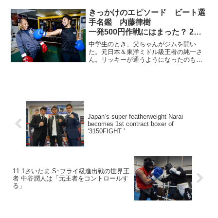
場。ゲレロは1月のWBC世界ウェルター
級王座決定戦でダニー・ガルシア（米）
きっかけのエピソード ビート選
い敗れて以来、以来...
手名鑑 内藤律樹
一発500円作戦にはまった？ 2階
級制覇の父子鷹
中学生のとき、父ちゃんがジムを開い
た。元日本＆東洋ミドル級王者の純一さ
ん。リッキーが通うようになったのも自
然な流れではあるのだが、ボクシングを
それまでやったことはなかった。「父ち
ゃんも母ちゃんもジムだから。放課後は
そっちに帰るしかなかったん...
Japan’s super featherweight Narai
becomes 1st contract boxer of
‘3150FIGHT ’
11.1さいたま S･フライ級進出戦の世界王
者 中谷潤人は「元王者をコントロールす
る」