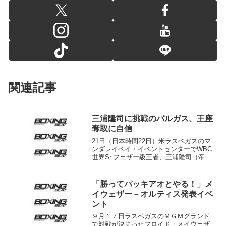
関連記事
三浦隆司に挑戦のバルガス、王座
奪取に自信
21日（日本時間22日）米ラスベガスのマ
ンダレイベイ・イベントセンターでWBC
世界S･フェザー級王者、三浦隆司（帝
拳）に挑戦する同級1位フランシスコ・バ
ルガス（メキシコ＝写真）が米サイト、
ボクシングシーンに意気込みを語ってい
「勝ってパッキアオとやる！」メ
る。 今回が世...
イウェザー－オルティス発表イベ
ント
９月１７日ラスベガスのＭＧＭグランド
で対戦が決まったフロイド・メイウェザ