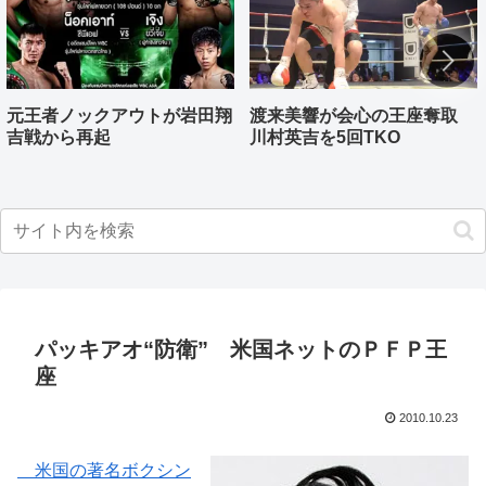
元王者ノックアウトが岩田翔
渡来美響が会心の王座奪取
吉戦から再起
川村英吉を5回TKO
パッキアオ“防衛” 米国ネットのＰＦＰ王
座
2010.10.23
米国の著名ボクシン