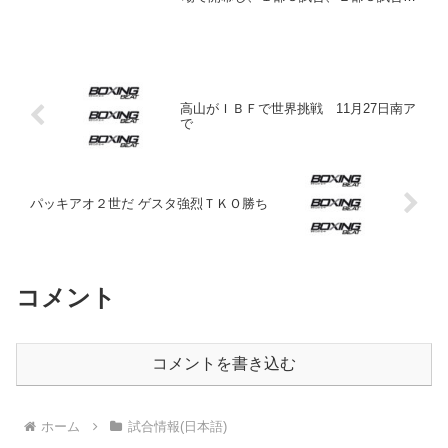
行われた。１部は前年優勝の同志社大が
立命館大に７－２で勝利、大阪商大が関
西大に８－１、芦屋大が関西学院大に６
－３で勝利した。同志...
高山がＩＢＦで世界挑戦 11月27日南ア
で
パッキアオ２世だ ゲスタ強烈ＴＫＯ勝ち
コメント
コメントを書き込む
ホーム
試合情報(日本語)