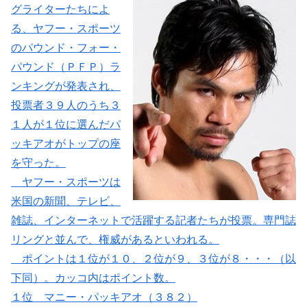
グライターたちによ
る、ヤフー・スポーツ
のパウンド・フォー・
パウンド（ＰＦＰ）ラ
ンキングが発表され、
投票者３９人のうち３
１人が１位に選んだパ
ッキアオがトップの座
を守った。
ヤフー・スポーツは
米国の新聞、テレビ、
雑誌、インターネットで活躍する記者たちが投票。専門誌
リングと並んで、権威があるといわれる。
ポイントは１位が１０、２位が９、３位が８・・・（以
下同）。カッコ内はポイント数。
１位 マニー・パッキアオ（３８２）