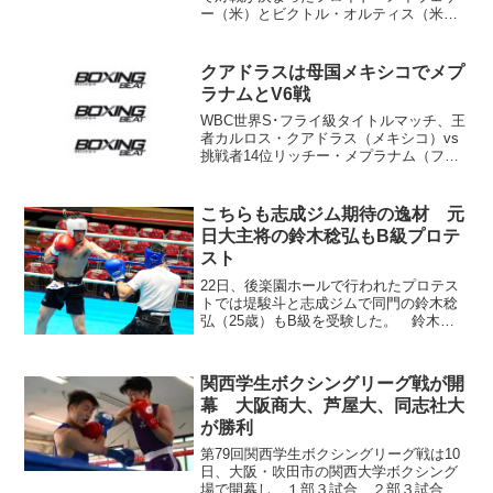
ー（米）とビクトル・オルティス（米）
が前日のニューヨークに続き、29日夜
（現地時間）ロサンゼルスでプレゼンテ
ーションに臨んだ。 ロスの大アリー
クアドラスは母国メキシコでメプ
ナ、ステープルズ・センター...
ラナムとV6戦
WBC世界S･フライ級タイトルマッチ、王
者カルロス・クアドラス（メキシコ）vs
挑戦者14位リッチー・メプラナム（フィ
リピン）の計量が22日行われ、クアドラ
スは113.3ポンド（51.39キロ）、メプラ
ナムは112.8ポンド（51.16キロ）...
こちらも志成ジム期待の逸材 元
日大主将の鈴木稔弘もB級プロテ
スト
22日、後楽園ホールで行われたプロテス
トでは堤駿斗と志成ジムで同門の鈴木稔
弘（25歳）もB級を受験した。 鈴木は
東京・足立区出身。駿台学園、日本大学
（主将）で100戦（82勝22敗）を超す経
験があるオーソドックスだ。全日本選手
関西学生ボクシングリーグ戦が開
権で2度準優勝...
幕 大阪商大、芦屋大、同志社大
が勝利
第79回関西学生ボクシングリーグ戦は10
日、大阪・吹田市の関西大学ボクシング
場で開幕し、１部３試合、２部３試合が