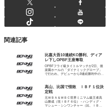
関連記事
比嘉大吾10連続KO勝利、ディア
レ下しOPBF王座奪取
OPBFフライ級タイトルマッチが2日、後
楽園ホールの「ダイナミックグローブ」
で行われ、デビューから9連続勝利中の
WBCユース同級王者（OPBF5位）比嘉大
吾（白井･具志堅S）は王者アーデン・デ
ィアレ（フィリピン）に4回2分39秒KO勝
高山、比国で惜敗 ＩＢＦ１位決
ち。デ...
定戦
元ＷＢＡ＆ＷＢＣ世界ミニマム級王者高
山勝成（現ＩＢＦ６位）－ハンディグ・
マシュー・シンワンチャー（比、ＩＢＦ
11位）によるＩＢＦミニフライ級１位決