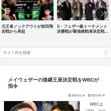
元王者ノックアウトが岩田翔
S・フェザー級トーナメント
吉戦から再起
決勝戦が最強挑戦者決定戦兼
ねる バンタム級はWBO-
AP王者伊藤千飛参戦
メイウェザーの後継王座決定戦をWBCが
指令
2016.01.14
2023.08.14
WBCは