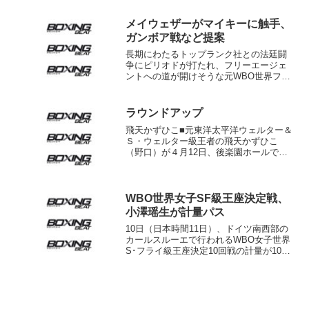
定戦が13日、フィリピンのベングエット
で行われ、シンワンチャーが僅差の２－
メイウェザーがマイキーに触手、
１判定勝利。王者マリ...
ガンボア戦など提案
長期にわたるトップランク社との法廷闘
争にピリオドが打たれ、フリーエージェ
ントへの道が開けそうな元WBO世界フェ
ザー級&S･フェザー級王者マイキー・ガ
ルシア（米＝写真）。昨年現役引退を発
表したフロイド・メイウェザーが、自身
ラウンドアップ
の運営するメイウェザ...
飛天かずひこ■元東洋太平洋ウェルター＆
Ｓ・ウェルター級王者の飛天かずひこ
（野口）が４月12日、後楽園ホールで
Ｓ・ウェルター級８回戦に出場。対戦相
手はインドネシア王者のアデ・アルフォ
ンス。■スーパールーキー井上尚弥（大
橋）がプロ３戦目に挑む4...
WBO世界女子SF級王座決定戦、
小澤瑶生が計量パス
10日（日本時間11日）、ドイツ南西部の
カールスルーエで行われるWBO女子世界
S･フライ級王座決定10回戦の計量が10
日、現地で行われ、元OPBF女子S･フラ
イ級王者、小澤瑶生（32＝フュチュー
ル）は51.9キロ、同級シルバー王者、ラ
ジャ・...