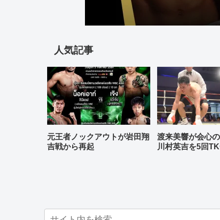
人気記事
元王者ノックアウトが岩田翔
渡来美響が会心
吉戦から再起
川村英吉を5回TK