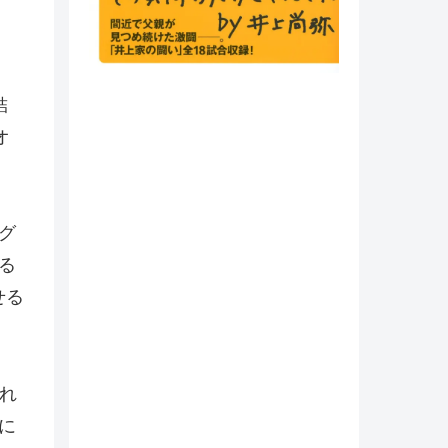
結
オ
グ
る
せる
れ
に