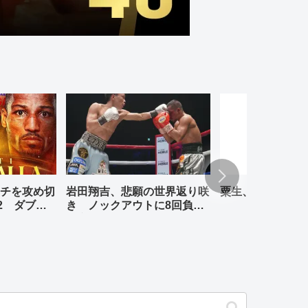
チを攻め切
岩田翔吉、悲願の世界返り咲
粟生、リナレス、
2 ダブル
き ノックアウトに8回負傷
判定勝ち