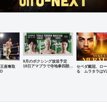
9月のボクシング放送予定
18日アマプラで寺地拳四朗、
の王座奪取
セペダ戴冠、ロー
中谷潤人、那須川天心が登場
O
る ムラタラはV
世界ライト級戦