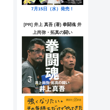
7月15日（水）発売！
[PR] 井上 真吾 (著) 拳闘魂 井
上尚弥・拓真の闘い