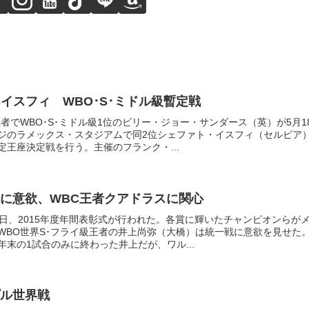
vsイスフィ WBO･S･ミドル級暫定戦
者でWBO･S･ミドル級1位のビリー・ジョー・サンダース（英）が5月1
ジのラメックス・スタジアムで同2位シェファト・イスフィ（セルビア
暫定王座決定戦を行う。主催のフランク・...
に意欲、WBC王者クアドラスに関心
2日、2015年度年間表彰式が行われた。各賞に輝いたチャンピオンらが
WBO世界S･フライ級王者の井上尚弥（大橋）は統一戦に意欲を見せた
末の1試合のみに終わった井上だが、ワル...
ル世界戦