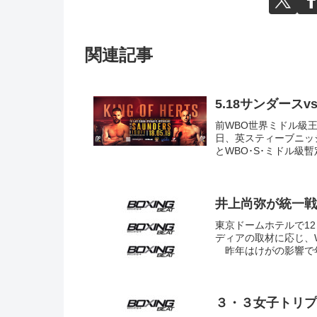
関連記事
5.18サンダース
前WBO世界ミドル級王
日、英スティーブニッ
とWBO･S･ミドル級
井上尚弥が統一戦
東京ドームホテルで1
ディアの取材に応じ、
昨年はけがの影響で年
３・３女子トリプ