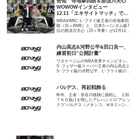
告知 寺地拳四朗＆那須川天心
移住。アマチュア...
WOWOWインタビュー
12.11「エキサイトマッチ」で自
己解説
WBA&WBC･L･フライ級王者の寺地拳四
朗（31＝BMB）と、日本S･バンタム級7
位の那須川天心（25＝帝拳）が12月11日
放送のWOWOW『エキサイトマッチSP』
で9月に行った試合を見ながら自己解説す
る。収録後にWOWOWが両選手にイン...
内山高志&河野公平&田口良一、
練習初日“公開計量”
ワタナベジムのWBA世界チャンピオン、
S･フェザー級スーパー王者の内山高志と
S･フライ級の河野公平、L･フライ級の田
口良一が13日、ジムで本格的なトレーニ
ングを再開した。3王者はいきなり公開計
量に臨み、王者としての節制ぶりをアピ
バルデス、再起戦飾る
ールした。 ...
昨年、王者・長谷川穂積に挑戦し、２回
ＴＫＯ負けを喫したアレハンドロ“アレッ
クス”バルデス（メキシコ、ＷＢＣバンタ
ム級１２位）が６日、地元シウダーオブ
レゴンに登場。同国のヘナロ“ドゥロ“カマ
ルゴと１０回戦を行った。 ８ヶ月ぶり
のリングとなった...