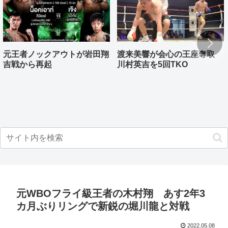
元王者ノックアウトが岩田翔
渡来美響が会心の王座奪取
吉戦から再起
川村英吉を5回TKO
元WBOフライ級王者の木村翔 あす2年3
カ月ぶりリングで新鋭の堀川龍と対戦
2022.05.08