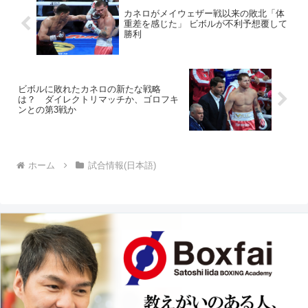
カネロがメイウェザー戦以来の敗北「体
重差を感じた」 ビボルが不利予想覆して
勝利
ビボルに敗れたカネロの新たな戦略
は？ ダイレクトリマッチか、ゴロフキ
ンとの第3戦か
ホーム
試合情報(日本語)