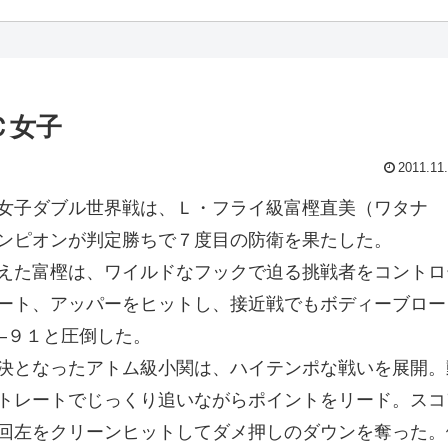
Ｃ女子
2011.11
女子ダブル世界戦は、Ｌ・フライ級富樫直美（ワタナ
ンピオンが判定勝ちで７度目の防衛を果たした。
えた富樫は、ワイルドなフックで迫る挑戦者をコントロ
ート、アッパーをヒットし、接近戦でもボディーブロー
—９１と圧倒した。
決となったアトム級小関は、ハイテンポな戦いを展開。
トレートでじっくり追いながらポイントをリード。スコ
回左をクリーンヒットしてダメ押しのダウンを奪った。