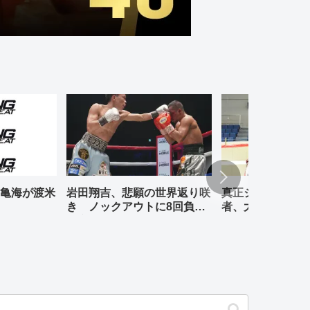
亀海が渡米
岩田翔吉、悲願の世界返り咲
真正ジムの元WBO
き ノックアウトに8回負傷
者、大橋哲朗、小
判定勝ち
退式が行われる