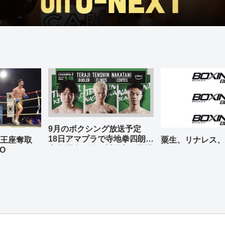
9月のボクシング放送予定
18日アマプラで寺地拳四朗、
の王座奪取
粟生、リナレス、
中谷潤人、那須川天心が登場
O