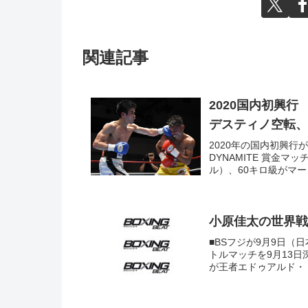
関連記事
2020国内初興
デスティノ空転、
2020年の国内初興行が1
DYNAMITE 賞金
ル）、60キロ級がマー
小原佳太の世界戦B
■BSフジが9月9日（
トルマッチを9月13日
が王者エドゥアルド・ト