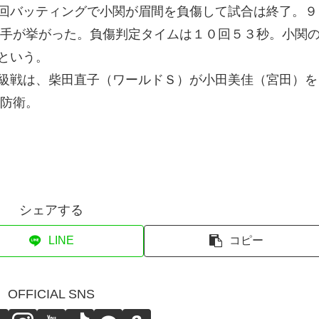
回バッティングで小関が眉間を負傷して試合は終了。９
の手が挙がった。負傷判定タイムは１０回５３秒。小関
という。
級戦は、柴田直子（ワールドＳ）が小田美佳（宮田）を
初防衛。
シェアする
LINE
コピー
OFFICIAL SNS