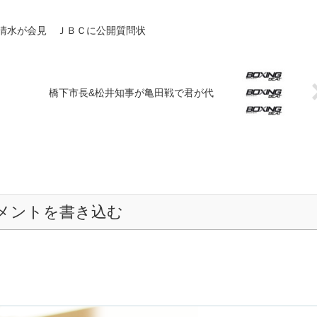
清水が会見 ＪＢＣに公開質問状
橋下市長&松井知事が亀田戦で君が代
メントを書き込む