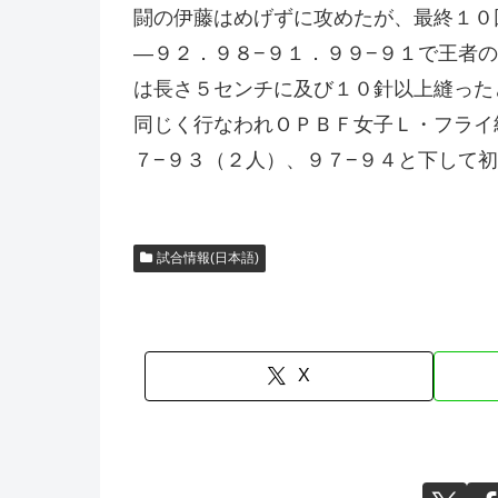
闘の伊藤はめげずに攻めたが、最終１０
—９２．９８−９１．９９−９１で王者
は長さ５センチに及び１０針以上縫った
同じく行なわれＯＰＢＦ女子Ｌ・フライ
７−９３（２人）、９７−９４と下して
試合情報(日本語)
X