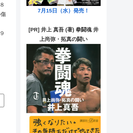
８
7月15日（水）発売！
の傷
[PR] 井上 真吾 (著) 拳闘魂 井
９
上尚弥・拓真の闘い