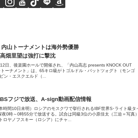
行 内山トーナメントは海外勢優勝
高畑里望は強打に撃沈
2日、後楽園ホールで開催され、「内山高志 presents KNOCK OUT
マッチトーナメント」は、65キロ級がトゴルドル・バットツォグト（モンゴ
ビン・エスクエルド（...
Sフジで放送、A-sign動画配信情報
日本時間10日未明）ロシアのモスクワで挙行されるIBF世界S･ライト級タ
深夜0時～0時55分で放送する。試合は同級3位の小原佳太（三迫＝写真
ロヤノフスキー（ロシア）にチャ...