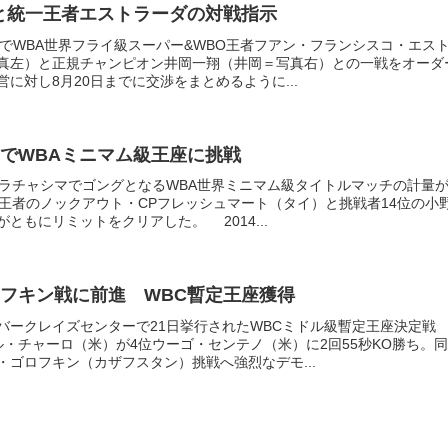
と統一王者エストラーダの対戦指示
上でWBA世界フライ級スーパー&WBO王者フアン・フランシスコ・エス
真左）と正規チャンピオン井岡一翔（井岡＝写真右）との一戦をオーダ
に対し8月20日までに交渉をまとめるように...
でWBAミニマム級王座に挑戦
ンラチャシマでゴングとなるWBA世界ミニマム級タイトルマッチの計量
、王者のノックアウト・CPフレッシュマート（タイ）と挑戦者14位の小
ともにリミットをクリアした。 2014...
フキン戦に前進 WBC暫定王座獲得
バークレイズセンターで21日挙行されたWBCミドル級暫定王座決定戦
ル・チャーロ（米）が4位ウーゴ・センテノ（米）に2回55秒KO勝ち。同
・ゴロフキン（カザフスタン）挑戦へ強烈なデモ...