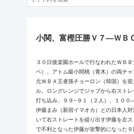
小関、富樫圧勝Ｖ７—ＷＢ
３０日後楽園ホールで行なわれたＷＢＢ
ベ）、アトム級小関桃（青木）の両チャ
元ＷＢＡ王者孫チョーロン（韓国）を迎
ル。ロングレンジでジャブから右ストレ
打ち込み、９９−９１（２人）、１００
伊藤まみ（新宿イマオカ）との日本人対
いて右ストレートを繰り出す伊藤を左ス
で不利となった伊藤が攻撃的になった９