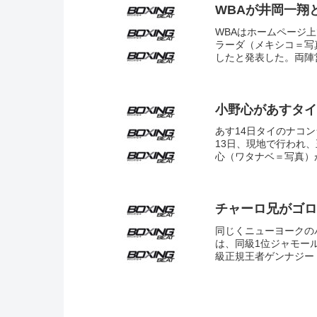
WBAが井岡一翔
WBAはホームページ
ラーダ（メキシコ＝写
したと発表した。両陣営
小野心があすタイ
あす14日タイのナコ
13日、現地で行われ
心（ワタナベ＝写真）が
チャーロ兄がゴロ
同じくニューヨークの
は、同級1位ジャモー
級正規王者ゲンナジー