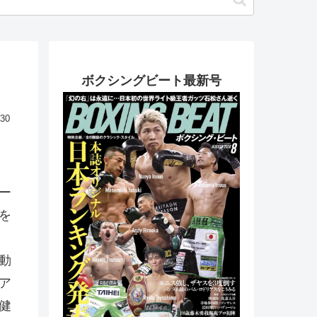
ボクシングビート最新号
.30
ー
を
動
ア
健