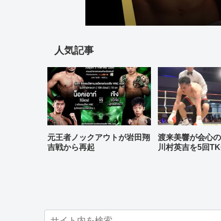
人気記事
元王者ノックアウトが岩田翔
渡来美響が会心
吉戦から再起
川村英吉を5回TK