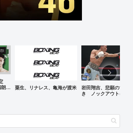
予定
四朗、
粟生、リナレス、亀海が渡米
岩田翔吉、悲願の世界
が登場
き ノックアウトに8回
判定勝ち