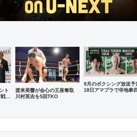
9月のボクシング放送
18日アマプラで寺地拳
ント
渡来美響が会心の王座奪取
中谷潤人、那須川天心
定戦兼
川村英吉を5回TKO
-