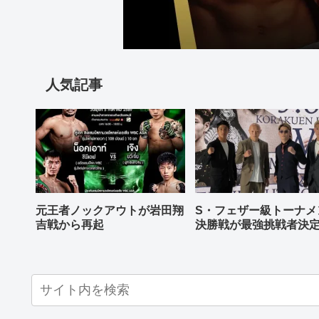
人気記事
元王者ノックアウトが岩田翔
S・フェザー級トーナメ
吉戦から再起
決勝戦が最強挑戦者決
ねる バンタム級はWBO
AP王者伊藤千飛参戦