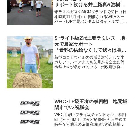
サポート続ける井上拓真&浩樹が
近況報告
米ラスベガスのMGMグランドで31日（日
本時間11月1日）に開催されるWBAスー
パー・IBF世界バンタム級タイトルマッチ
があと1週間に迫った。ジェーソン・モロ
ニー（オーストラリア）の挑戦を受ける
チャンピオンの井上尚弥（大橋）は相変
S･ライト級2冠王者ラミレス 地
わらず元気...
元で農家サポート
「食料の供給なくして我々は暮ら
せない」」
新型コロナウイルスの感染対策として米
カリフォルニア州でも先月から全土に外
出禁止令が敷かれている。州政府は例外
として重要なインフラは維持していく方
針で、その一つに農業や牧畜がある。州
の代表的な農業地帯セントラル・バレー
出身のWBC･WBO統一...
WBC･LF級王者の拳四朗 地元城
陽市でV3祝勝会
WBC世界L･フライ級チャンピオン、拳四
朗（26＝BMB）のV３祝勝会が1日午後零
時半から地元の京都府城陽市の市福祉セ
ンターで開かれた。2回の右ボディストレ
ート一発のKO防衛に「早く終わってすみ