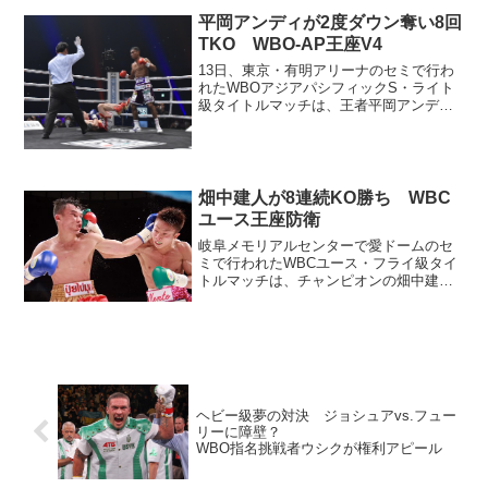
ません」と笑顔で頭を下げた。 これま
平岡アンディが2度ダウン奪い8回
で、地元...
TKO WBO-AP王座V4
13日、東京・有明アリーナのセミで行わ
れたWBOアジアパシフィックS・ライト
級タイトルマッチは、王者平岡アンディ
（大橋）が挑戦者のジュン・ミンホ
（韓）に8回2分6秒TKO勝ち。4度目の防
衛に成功した。 サウスポーの平岡と右
構えのミンホ。派手...
畑中建人が8連続KO勝ち WBC
ユース王座防衛
岐阜メモリアルセンターで愛ドームのセ
ミで行われたWBCユース・フライ級タイ
トルマッチは、チャンピオンの畑中建人
（畑中）が挑戦者ソンセン・ポーヤム
（タイ）に8回1分44秒TKO勝ち。初防衛
に成功した。 ともに中間距離での打ち
合いを好み、試合は...
ヘビー級夢の対決 ジョシュアvs.フュー
リーに障壁？
WBO指名挑戦者ウシクが権利アピール