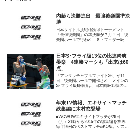
内藤ら決勝進出 最強後楽園準決
勝
日本タイトル挑戦権獲得トーナメント
「最強後楽園」の準決勝が７月１日、後
楽園ホールで行われ、Ｓ・フェザー級の
無敗ホープ内藤律樹（Ｅ＆Ｊカシアス）
ら決勝進出者が４階級で出そろった。決
勝は10月19日、準決勝のなかったＳ・ウ
日本S･フライ級13位の比連﨑爽
ェルター級を合わせ５階...
晏楽 4連勝マークも「出来は60
点」
「アンタッチャブルファイト36」が11
日、後楽園ホールで開催され、メインの
S･フライ級8回戦は、日本同級13位の比
連﨑爽晏楽（川島）が池上渉（DANGAN
郡山）に3-0判定勝ち。4連勝をマークし
た。右ストレートを決める比連﨑（右）
年末TV情報、エキサイトマッチ
◇S･フラ...
総集編に木村悠登場
■WOWOWエキサイトマッチが28日
（月）21時から2015年の総集編を放送。
毎年恒例のベストマッチ&KO集。ゲスト
にはWBC世界L･フライ級チャンピオンの
木村悠（帝拳）が登場。木村は11月28