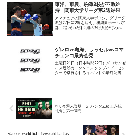
日、仙台で開催された「TOUCH!
東洋、東農、駒澤3校が不敗維
WOWOW...
持 関東大学リーグ第2週結果
アマチュアの関東大学ボクシングリーグ
戦は27日第2週を迎え、後楽園ホールで1
部、2部それぞれ3組の対抗戦が行われ
た。1部では、昨年優勝した東洋大学、準
優勝の東京農業大学、そして3位の駒澤大
学がそれぞれ順当に2勝目を上げている。
東洋大は日本大...
ゲレロvs亀海、ラッセルvsロマ
チェンコ最終会見
土曜日21日（日本時間22日）米ロサンゼ
ルス近郊カーソン市スタッブハブ・セン
ターで挙行されるイベントの最終記者会
見が19日、ロサンゼルスのビルトモア・
ホテルで行われ、出場する選手が試合前
の抱負を語った。メインでは中量級のビ
ッグネームの1人ロ...
ネリ今週末登場 S･バンタム級王座統一
目指し第一関門
Various world light flyweight battles