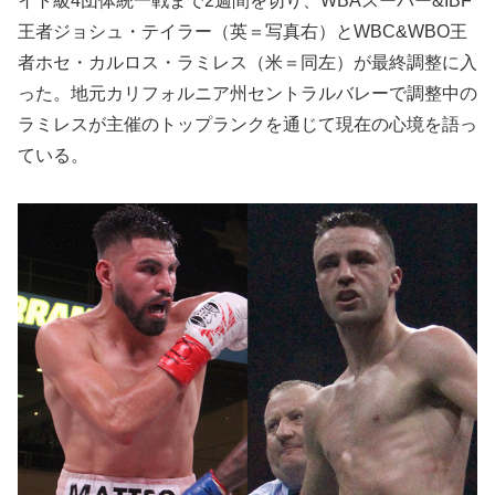
イト級4団体統一戦まで2週間を切り、WBAスーパー&IBF
王者ジョシュ・テイラー（英＝写真右）とWBC&WBO王
者ホセ・カルロス・ラミレス（米＝同左）が最終調整に入
った。地元カリフォルニア州セントラルバレーで調整中の
ラミレスが主催のトップランクを通じて現在の心境を語っ
ている。