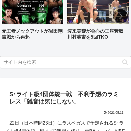
元王者ノックアウトが岩田翔
渡来美響が会心の王座奪取
吉戦から再起
川村英吉を5回TKO
S･ライト級4団体統一戦 不利予想のラミ
レス「雑音は気にしない」
2021.05.11
22日（日本時間23日）にラスベガスで予定されるS･ラ