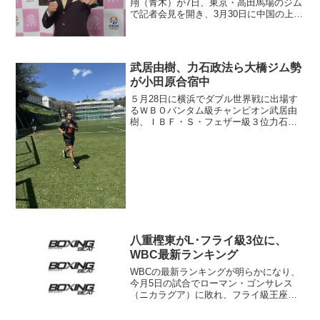
翔（青木）が7日、東京・高田馬場のジム
で記者会見を開き、3月30日に中国の上海
で昨年9月の王座陥落以来となる再起戦に
臨むと発表した。 試合はOPBFシルバ
ー・フライ級王座決定10回戦で、相手は
ミニマム級...
武居由樹、力石政法ら大橋ジム勢
が小田原合宿中
５月28日に横浜でダブル世界戦に出場す
るＷＢＯバンタム級チャンピオン武居由
樹、ＩＢＦ・Ｓ・フェザー級３位力石政
法をはじめ大橋ジム勢による小田原合宿
がスタートしている。小田原合宿中の大
橋ジム勢 （大橋ジム提供写真） 参加
しているのは武居と力石...
八重樫東がL･フライ級3位に、
WBC最新ランキング
WBCの最新ランキングが明らかになり、
今月5日の試合でローマン・ゴンサレス
（ニカラグア）に敗れ、フライ級王座か
ら陥落した八重樫東（大橋）が、新たに
L･フライ級3位にランクされた。3階級制