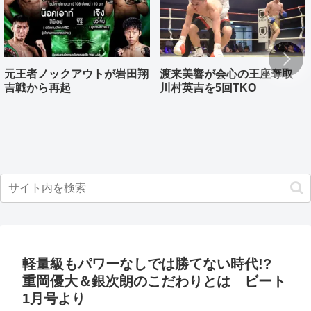
元王者ノックアウトが岩田翔
渡来美響が会心の王座奪取
吉戦から再起
川村英吉を5回TKO
軽量級もパワーなしでは勝てない時代!?
重岡優大＆銀次朗のこだわりとは ビート
1月号より