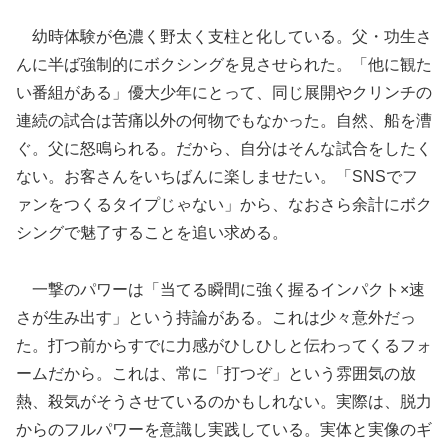
幼時体験が色濃く野太く支柱と化している。父・功生さ
んに半ば強制的にボクシングを見させられた。「他に観た
い番組がある」優大少年にとって、同じ展開やクリンチの
連続の試合は苦痛以外の何物でもなかった。自然、船を漕
ぐ。父に怒鳴られる。だから、自分はそんな試合をしたく
ない。お客さんをいちばんに楽しませたい。「SNSでフ
ァンをつくるタイプじゃない」から、なおさら余計にボク
シングで魅了することを追い求める。
一撃のパワーは「当てる瞬間に強く握るインパクト×速
さが生み出す」という持論がある。これは少々意外だっ
た。打つ前からすでに力感がひしひしと伝わってくるフォ
ームだから。これは、常に「打つぞ」という雰囲気の放
熱、殺気がそうさせているのかもしれない。実際は、脱力
からのフルパワーを意識し実践している。実体と実像のギ