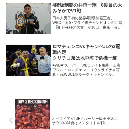
覇を達成したゴンサレスは月間MVPに選
4階級制覇の井岡一翔 8度目の大
ばれた。 日本...
みそかでV1戦
日本人男子初の世界4階級制覇王者、
WBO世界S･フライ級チャンピオンの井岡
一翔（Reason大貴）が10日、東京・赤坂
のTBSで記者会見を開き、12月31日の大
田区総合体育館でランク1位の指名挑戦者
ジェイビエール・シントロン（プエルト
リコ）...
ロマチェンコvsキャンベルの3冠
戦内定
クリチコ弟は地中海で危機一髪
■WBA“スーパー･WBOライト級統一王者
ワシル・ロマチェンコ（ウクライナ＝写
真）vsWBC1位ルーク・キャンベル
（英）が8月31日挙行される運びとなっ
た。WBA本部で26日に入札が行われる予
定だったが前日、両陣営で合意に達し
た。試合はロマ...
オペタイアがIBFクルーザー級王座返上
サウジの試合はノンタイトル戦に