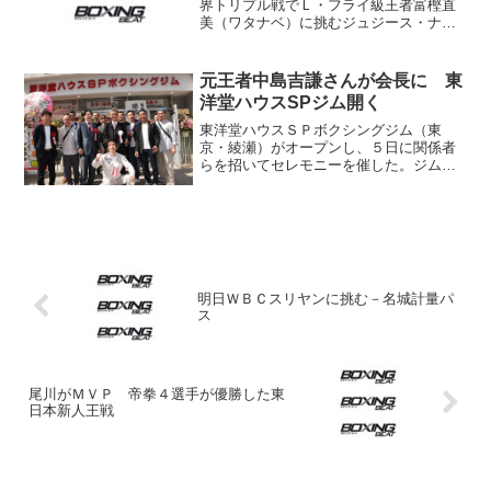
界トリプル戦でＬ・フライ級王者富樫直
美（ワタナベ）に挑むジュジース・ナガ
ワ（比）が今夕成田空港に到着した。小
関桃の同アトム級王座挑戦のクリカノッ
ク・アイランドムエタイは今朝着のスケ
元王者中島吉謙さんが会長に 東
ジュールが変更となり、明...
洋堂ハウスSPジム開く
東洋堂ハウスＳＰボクシングジム（東
京・綾瀬）がオープンし、５日に関係者
らを招いてセレモニーを催した。ジムオ
ープンには数多くの元王者たちが駆け付
けた オーナーは元角海老宝石ジムの練
習生だった松森広志さん（47歳）。同名
のリフォーム会社を成功さ...
明日ＷＢＣスリヤンに挑む－名城計量パ
ス
尾川がＭＶＰ 帝拳４選手が優勝した東
日本新人王戦