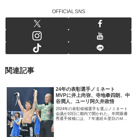
OFFICIAL SNS
関連記事
24年の表彰選手ノミネート
MVPに井上尚弥、寺地拳四朗、中
谷潤人、ユーリ阿久井政悟
2024年の表彰候補選手を選ぶノミネート
会議が10日に都内で開かれた。年間最優
秀選手候補には、７年連続８度目のＭＶ
Ｐ受賞がかかる井上尚弥（大橋）をはじ
め、寺地拳四朗（ＢＭＢ）、中谷潤人
（Ｍ．Ｔ）、ユーリ阿久井政悟（倉敷守