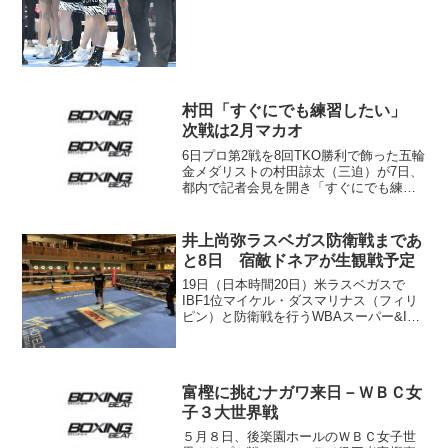
安）の４名があがった...
村田「すぐにでも練習したい」
次戦は2月マカオ
6日プロ第2戦を8回TKO勝利で飾った五輪
金メダリストの村田諒太（三迫）が7日、
都内で記者会見を開き「すぐにでも練習
をしたい」とさらなる向上に意欲を見せ
た。 デイブ・ピーターソンを8回TKO
で下した一戦は、前半に思うような力を
井上尚弥ラスベガス防衛戦まであ
出せず、後半...
と8日 宿敵ドネアが生観戦予定
19日（日本時間20日）米ラスベガスで
IBF1位マイケル・ダスマリナス（フィリ
ピン）と防衛戦を行うWBAスーパー&IBF
世界バンタム級王者“モンスター”井上尚弥
（大橋）の現地情報が大橋ジムより届い
た。 現地時間11日の井上は試合の模様
を全米...
富樫に挑むナガワ来日－ＷＢＣ女
子３大世界戦
５月８日、後楽園ホールのＷＢＣ女子世