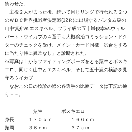
笑わせた。
主役２人が去った後、続いて同じリングで行われる２つ
のＷＢＣ世界挑戦者決定戦(12Ｒ)に出場するバンタム級の
山中慎介vs.エスキベル、フライ級の五十嵐俊幸vs.ウィル
バート・ウイカブの４選手も大槻穣治コミッション・ドク
ターのチェックを受け、メイン・カード同様「試合をする
に当たり特に異常なし」と診断された。
※写真は上からファイティングポーズをとる粟生とボスキ
エロ、同じく山中とエスキベル、そして五十嵐の検診を見
守るウイカブ
なおこの日の検診の際の各選手の比較データは下記の通
り－－。
粟生 ボスキエロ
身長 １７０ｃｍ １６６ｃｍ
頸周 ３６ｃｍ ３７ｃｍ