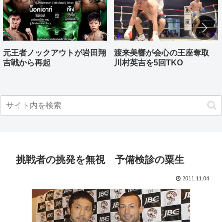
元王者ノックアウトが岩田翔
渡来美響が会心の王座奪取
吉戦から再起
川村英吉を5回TKO
挑戦者の挑発を無視 予備検診の粟生
2011.11.04