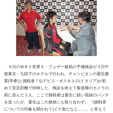
６日のＷＢＣ世界Ｓ・フェザー級戦の予備検診が３日午
後東京・九段下のホテルで行われ、チャンピオンの粟生隆
寛(帝拳)と挑戦者７位デビス・ボスキエロ(イタリア)が初
めて至近距離で対峙した。検診を終えて報道陣のカメラの
前に並んだ２人。ここで挑戦者は粟生に鋭い視線のパンチ
を送ったが、粟生はこの挑発にも取り合わず。「(挑戦者
についての印象を聞かれて)イケ面だなと……」と答えて